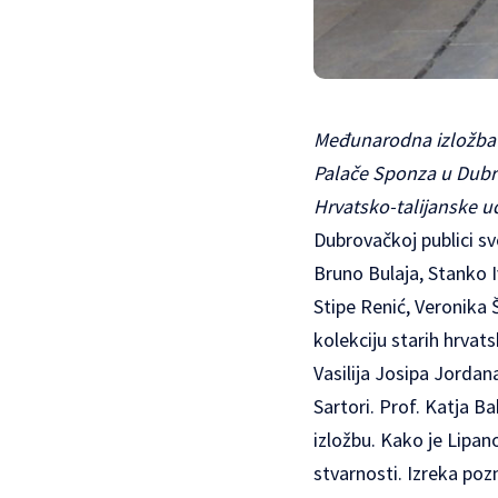
Međunarodna izložba “
Palače Sponza u Dubrov
Hrvatsko-talijanske ud
Dubrovačkoj publici svo
Bruno Bulaja, Stanko I
Stipe Renić, Veronika 
kolekciju starih hrvat
Vasilija Josipa Jordana
Sartori. Prof. Katja Ba
izložbu. Kako je Lipano
stvarnosti. Izreka poz