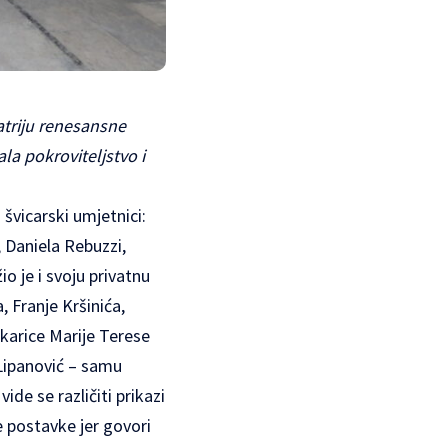
atriju renesansne
la pokroviteljstvo i
 švicarski umjetnici:
, Daniela Rebuzzi,
o je i svoju privatnu
, Franje Kršinića,
ikarice Marije Terese
u Lipanović – samu
ide se različiti prikazi
e postavke jer govori