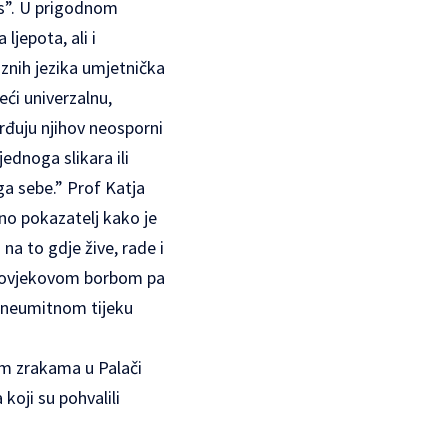
as”. U prigodnom
ljepota, ali i
znih jezika umjetnička
ći univerzalnu,
rđuju njihov neosporni
ednoga slikara ili
ga sebe.” Prof Katja
no pokazatelj kako je
na to gdje žive, rade i
m čovjekovom borbom pa
u neumitnom tijeku
vim zrakama u Palači
koji su pohvalili