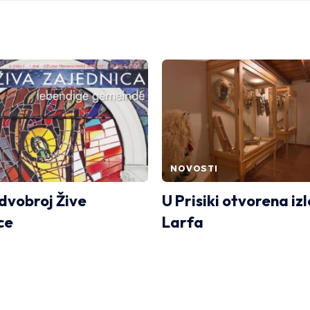
NOVOSTI
 dvobroj Žive
U Prisiki otvorena iz
ce
Larfa