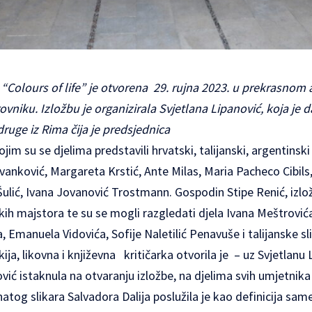
Colours of life” je otvorena 29. rujna 2023. u prekrasnom 
niku. Izložbu je organizirala Svjetlana Lipanović, koja je da
ruge iz Rima čija je predsjednica
jim su se djelima predstavili hrvatski, talijanski, argentinski
vanković, Margareta Krstić, Ante Milas, Maria Pacheco Cibils
Šulić, Ivana Jovanović Trostmann. Gospodin Stipe Renić, izloži
skih majstora te su se mogli razgledati djela Ivana Meštrovića
, Emanuela Vidovića, Sofije Naletilić Penavuše i talijanske sl
kija, likovna i književna kritičarka otvorila je – uz Svjetlan
vić istaknula na otvaranju izložbe, na djelima svih umjetnika v
natog slikara Salvadora Dalija poslužila je kao definicija sam