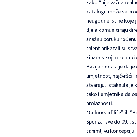
kako “nije važna realn
katalogu može se pročit
neugodne istine koje 
djela komuniciraju di
snažnu poruku rođenu u
talent prikazali su st
kipara s kojim se mož
Bakija dodala je da j
umjetnost, najčvršći i 
stvaraju. Istaknula j
tako i umjetnika da os
prolaznosti.
“Colours of life” ili 
Sponza sve do 09. list
zanimljivu koncepciju i