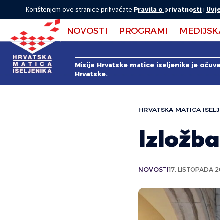
Korištenjem ove stranice prihvaćate
Pravila o privatnosti
i
Uvje
NOVOSTI
PROGRAMI
MEDIJSK
Misija Hrvatske matice iseljenika je očuv
Hrvatske.
HRVATSKA MATICA ISELJ
Izložba
NOVOSTI
17. LISTOPADA 2