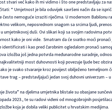
ost stvari već kako ih mi vidimo i što one predstavljaju za n
ati: “ Umjetnost je bila oduvijek savršeni način da se ispriča 
je često nemoguće izraziti riječima. U modernom Babilonu ra
rektno velikom, neposrednom snagom sa srcima ljudi, prenose
 umjetnikovoj duši. Ovi slikari koji sa svojim radovima potv
varnost kako je oni vide. Smatram da će svatko moći pronaći j
e identificirati i kao pred čarobnim ogledalom pronaći samo
e ova izložba još jedna potvrda međunarodne suradnje, odnos
najkvalitetniji most duhovnosti koji povezuje ljude bez obzira 
e kako je svako stvaranje kroz povijest obilježeno temeljno
tave trag – predstavljajući jedan svoj duhovni univerzum – 
“Boje života” na djelima umjetnika blistale su obasjane sunče
opada 2023., te su radovi viđeni od mnogobrojnih posjetilaca 
zložbe koja je dobila veliki publicitet u hrvatskim medijima.