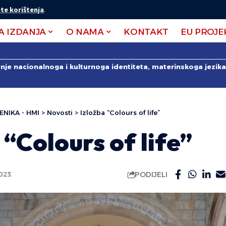
te korištenja
.
A IZDANJA
O NAMA
KONTAKT
EU PROJE
anje nacionalnoga i kulturnoga identiteta, materinskoga jezika 
ENIKA - HMI
>
Novosti
>
Izložba “Colours of life”
 “Colours of life”
PODIJELI
023.