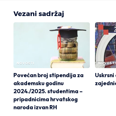
Vezani sadržaj
NOVOSTI
NOVOSTI
Povećan broj stipendija za
Uskrsni
akademsku godinu
zajedni
2024./2025. studentima –
pripadnicima hrvatskog
naroda izvan RH