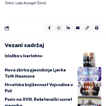
Tekst: Lada Kanajet Šimić
Vezani sadržaj
Izložba u Iserlohnu
NOVOSTI
Nova zbirka pjesnikinje Ljerke
Toth Naumove
NOVOSTI
NOVOSTI
Hrvatska književnost Vojvodine u
STARE
Puli
VIJESTI
Poziv na XVIII. Rešetarački susret
pjesnika
NOVOSTI