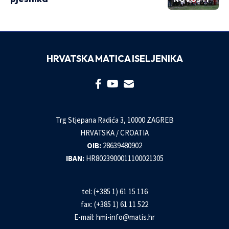
HRVATSKA MATICA ISELJENIKA
Trg Stjepana Radića 3, 10000 ZAGREB
HRVATSKA / CROATIA
OIB:
28639480902
IBAN:
HR8023900011100021305
tel: (+385 1) 61 15 116
fax: (+385 1) 61 11 522
E-mail:
hmi-info@matis.hr