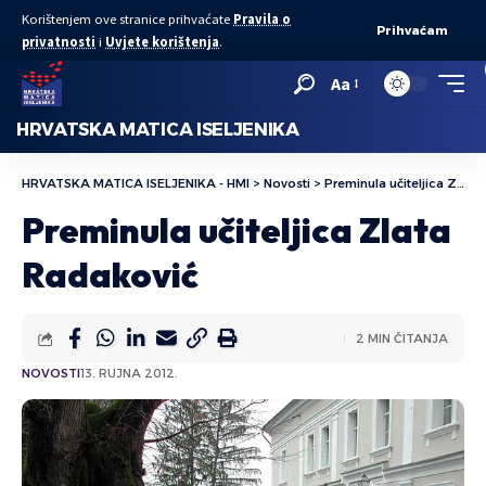
Korištenjem ove stranice prihvaćate
Pravila o
Prihvaćam
privatnosti
i
Uvjete korištenja
.
Aa
HRVATSKA MATICA ISELJENIKA
HRVATSKA MATICA ISELJENIKA - HMI
>
Novosti
>
Preminula učiteljica Zlata Radaković
Preminula učiteljica Zlata
Radaković
2 MIN ČITANJA
NOVOSTI
13. RUJNA 2012.