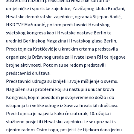
Susretu su nazočili predstavnici Hrvatske kulturno-
umjetničke i sportske zajednice, Zavičajnog kluba Brođani,
Hrvatske demokratske zajednice, ogranak Stjepan Radić,
HKD “V.F.Mažuranić, potom predstavnici Hrvatskog
svjetskog kongresa kao i Hrvatske nastave Berlin te
urednici Berlinskog Magazina i Hrvatskog glasa Berlin.
Predstojnica Krstičević je u kratkim crtama predstavila
organizaciju Državnog ureda za Hrvate izvan RH te njegove
brojne aktivnosti. Potom su se redom predstavili
predstavnici društava.
Predstavnici udruga su iznijeli i svoje mišljenje o svemu.
Naglašeni su i problemi koji su nastupili unutar krova
Kongresa, kojim povodom je svojevremeno došlo i do
istupanja tri velike udruge iz Saveza hrvatskih društava.
Predstojnica je najavila kako će u utorak, 10. ožujka i
službeno posjetiti Hrvatsku zajednicu te se upoznati s
njenim radom. Osim toga, posjetit će tijekom dana jednu