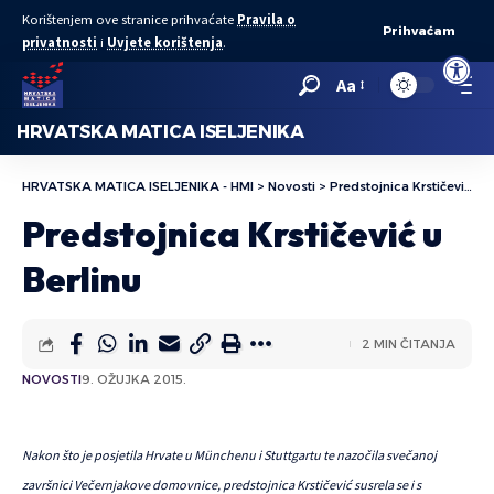
Korištenjem ove stranice prihvaćate
Pravila o
Prihvaćam
privatnosti
i
Uvjete korištenja
.
Open to
Aa
HRVATSKA MATICA ISELJENIKA
HRVATSKA MATICA ISELJENIKA - HMI
>
Novosti
>
Predstojnica Krstičević u Berlinu
Predstojnica Krstičević u
Berlinu
2 MIN ČITANJA
NOVOSTI
9. OŽUJKA 2015.
Nakon što je posjetila Hrvate u Münchenu i Stuttgartu te nazočila svečanoj
završnici Večernjakove domovnice, predstojnica Krstičević susrela se i s