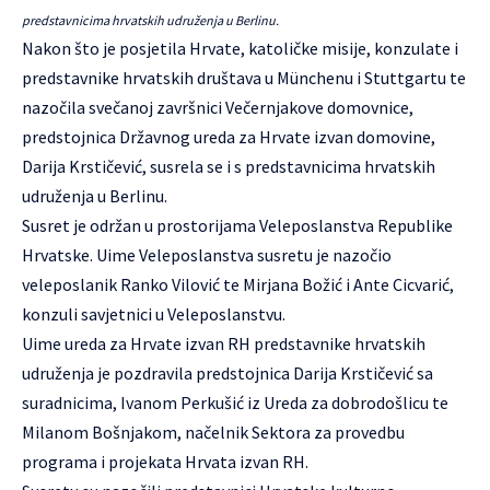
predstavnicima hrvatskih udruženja u Berlinu.
Nakon što je posjetila Hrvate, katoličke misije, konzulate i
predstavnike hrvatskih društava u Münchenu i Stuttgartu te
nazočila svečanoj završnici Večernjakove domovnice,
predstojnica Državnog ureda za Hrvate izvan domovine,
Darija Krstičević, susrela se i s predstavnicima hrvatskih
udruženja u Berlinu.
Susret je održan u prostorijama Veleposlanstva Republike
Hrvatske. Uime Veleposlanstva susretu je nazočio
veleposlanik Ranko Vilović te Mirjana Božić i Ante Cicvarić,
konzuli savjetnici u Veleposlanstvu.
Uime ureda za Hrvate izvan RH predstavnike hrvatskih
udruženja je pozdravila predstojnica Darija Krstičević sa
suradnicima, Ivanom Perkušić iz Ureda za dobrodošlicu te
Milanom Bošnjakom, načelnik Sektora za provedbu
programa i projekata Hrvata izvan RH.