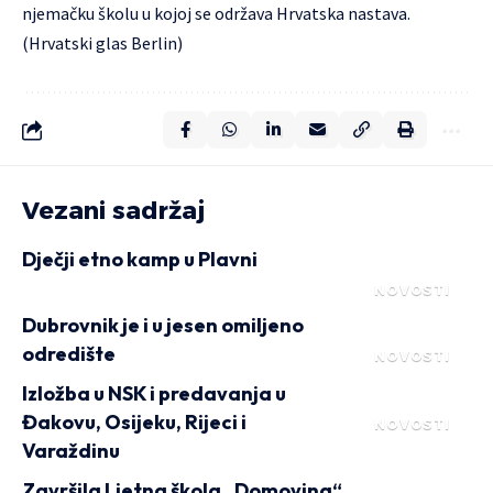
njemačku školu u kojoj se održava Hrvatska nastava.
(Hrvatski glas Berlin)
Vezani sadržaj
Dječji etno kamp u Plavni
NOVOSTI
Dubrovnik je i u jesen omiljeno
odredište
NOVOSTI
Izložba u NSK i predavanja u
Đakovu, Osijeku, Rijeci i
NOVOSTI
Varaždinu
Završila Ljetna škola „Domovina“