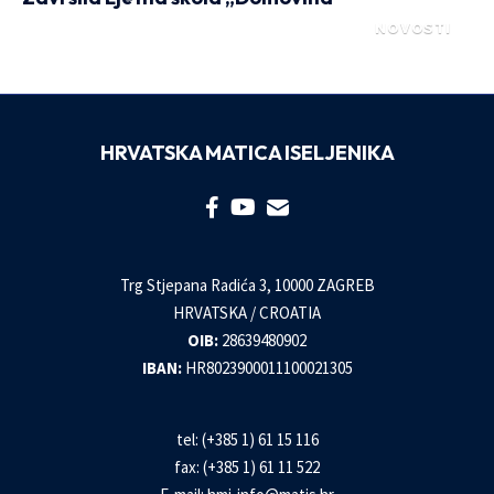
NOVOSTI
HRVATSKA MATICA ISELJENIKA
Trg Stjepana Radića 3, 10000 ZAGREB
HRVATSKA / CROATIA
OIB:
28639480902
IBAN:
HR8023900011100021305
tel: (+385 1) 61 15 116
fax: (+385 1) 61 11 522