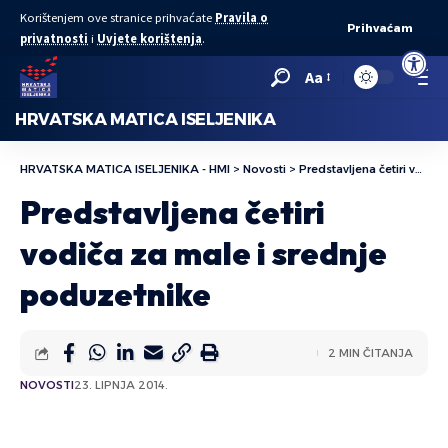
Korištenjem ove stranice prihvaćate
Pravila o
Prihvaćam
privatnosti
i
Uvjete korištenja
.
Open to
Aa
HRVATSKA MATICA ISELJENIKA
HRVATSKA MATICA ISELJENIKA - HMI
>
Novosti
>
Predstavljena četiri vodiča za male i srednje poduzetnike
Predstavljena četiri
vodiča za male i srednje
poduzetnike
2 MIN ČITANJA
NOVOSTI
23. LIPNJA 2014.