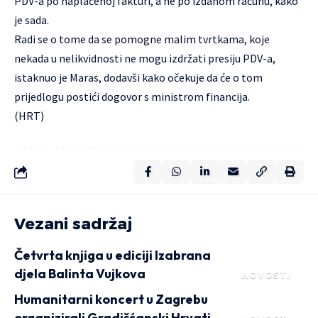
PDV-a po naplaćenoj fakturi, a ne po izdanom računu, kako
je sada.
Radi se o tome da se pomogne malim tvrtkama, koje
nekada u nelikvidnosti ne mogu izdržati presiju PDV-a,
istaknuo je Maras, dodavši kako očekuje da će o tom
prijedlogu postići dogovor s ministrom financija.
(HRT)
Vezani sadržaj
Četvrta knjiga u ediciji Izabrana
djela Balinta Vujkova
NOVOSTI
Humanitarni koncert u Zagrebu
organizirali Gradišćanski Hrvati