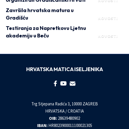
NOVOSTI
Završila hrvatska matura u
Gradišću
NOVOSTI
Testiranja za Napretkovu Ljetnu
akademiju u Beču
NOVOSTI
HRVATSKA MATICA ISELJENIKA
Trg Stjepana Radića 3, 10000 ZAGREB
HRVATSKA / CROATIA
OIB:
28639480902
IBAN:
HR8023900011100021305