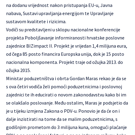
na dodanu vrijednost nakon pristupanja EU-u, Javna
nabava, Sustavi upravljanja energijom te Upravljanje
sustavom kvalitete i rizicima.
Vodiči su predstavljeni u sklopu nacionalne konferencije
projekta Poboljšavanje informiranosti hrvatske poslovne
zajednice BIZimpact II. Projekt je vrijedan 1,4 milijuna eura,
od čega 85 posto financira Europska unija, dok je 15 posto
nacionalna komponenta. Projekt traje od ožujka 2013. do
ožujka 2015.
Ministar poduzetništva i obrta Gordan Maras rekao je da se
s ova četiri vodiča želi pomoći poduzetnicima i poslovnoj
zajednici te ih educirati o novom zakonodavstvu kako bi im
se olakšalo poslovanje. Među ostalim, Maras je podsjetio da
je u tijeku izmjena Zakona o PDV-u. Ponovio je da će on i
dalje inzistirati na tome da se malim poduzetnicima, s
godišnjim prometom do 3 milijuna kuna, omogući plaćanje