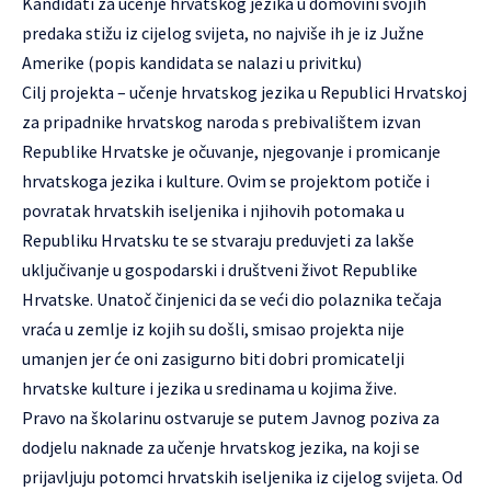
Kandidati za učenje hrvatskog jezika u domovini svojih
predaka stižu iz cijelog svijeta, no najviše ih je iz Južne
Amerike (popis kandidata se nalazi u privitku)
Cilj projekta – učenje hrvatskog jezika u Republici Hrvatskoj
za pripadnike hrvatskog naroda s prebivalištem izvan
Republike Hrvatske je očuvanje, njegovanje i promicanje
hrvatskoga jezika i kulture. Ovim se projektom potiče i
povratak hrvatskih iseljenika i njihovih potomaka u
Republiku Hrvatsku te se stvaraju preduvjeti za lakše
uključivanje u gospodarski i društveni život Republike
Hrvatske. Unatoč činjenici da se veći dio polaznika tečaja
vraća u zemlje iz kojih su došli, smisao projekta nije
umanjen jer će oni zasigurno biti dobri promicatelji
hrvatske kulture i jezika u sredinama u kojima žive.
Pravo na školarinu ostvaruje se putem Javnog poziva za
dodjelu naknade za učenje hrvatskog jezika, na koji se
prijavljuju potomci hrvatskih iseljenika iz cijelog svijeta. Od