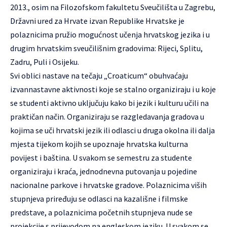
2013., osim na Filozofskom fakultetu Sveučilišta u Zagrebu,
Državni ured za Hrvate izvan Republike Hrvatske je
polaznicima pružio mogućnost učenja hrvatskog jezika i u
drugim hrvatskim sveučilišnim gradovima: Rijeci, Splitu,
Zadru, Puli i Osijeku.
Svi oblici nastave na tečaju „Croaticum“ obuhvaćaju
izvannastavne aktivnosti koje se stalno organiziraju i u koje
se studenti aktivno uključuju kako bi jezik i kulturu učili na
praktičan način. Organiziraju se razgledavanja gradova u
kojima se uči hrvatski jezik ili odlasci u druga okolna ili dalja
mjesta tijekom kojih se upoznaje hrvatska kulturna
povijest i baština. U svakom se semestru za studente
organiziraju i kraća, jednodnevna putovanja u pojedine
nacionalne parkove i hrvatske gradove. Polaznicima viših
stupnjeva priređuju se odlasci na kazališne i filmske
predstave, a polaznicima početnih stupnjeva nude se
projekcije s prijevodom na engleskom jeziku. U svakom se