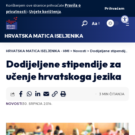
Korištenjem ove stranice prihvaćate
Pravila o
Prihvaćam
privatnosti
i
Uvjete korištenja
.
Open to
Aa
HRVATSKA MATICA ISELJENIKA
HRVATSKA MATICA ISELJENIKA - HMI
>
Novosti
>
Dodijeljene stipendije za učenje hrvatskoga jezika
Dodijeljene stipendije za
učenje hrvatskoga jezika
3 MIN ČITANJA
NOVOSTI
30. SRPNJA 2014.