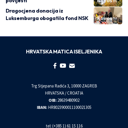
povijesti
NOVOSTI
Dragocjena donacija iz
Luksemburga obogatila fond NSK
NOVOSTI
HRVATSKA MATICA ISELJENIKA
Trg Stjepana Radića 3, 10000 ZAGREB
HRVATSKA / CROATIA
OIB:
28639480902
IBAN:
HR8023900011100021305
tel: (+385 1) 61 15 116