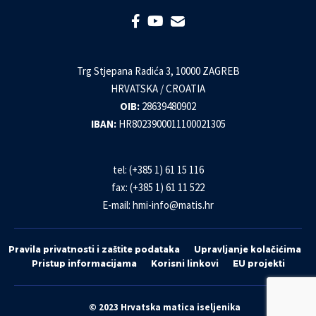
Trg Stjepana Radića 3, 10000 ZAGREB
HRVATSKA / CROATIA
OIB:
28639480902
IBAN:
HR8023900011100021305
tel: (+385 1) 61 15 116
fax: (+385 1) 61 11 522
E-mail:
hmi-info@matis.hr
Pravila privatnosti i zaštite podataka
Upravljanje kolačićima
Pristup informacijama
Korisni linkovi
EU projekti
© 2023 Hrvatska matica iseljenika