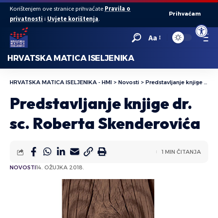
Korištenjem ove stranice prihvaćate
Pravila o
Prihvaćam
privatnosti
i
Uvjete korištenja
.
Open to
Aa
HRVATSKA MATICA ISELJENIKA
HRVATSKA MATICA ISELJENIKA - HMI
>
Novosti
>
Predstavljanje knjige dr. sc. Roberta Skenderovića
Predstavljanje knjige dr.
sc. Roberta Skenderovića
1 MIN ČITANJA
NOVOSTI
14. OŽUJKA 2018.