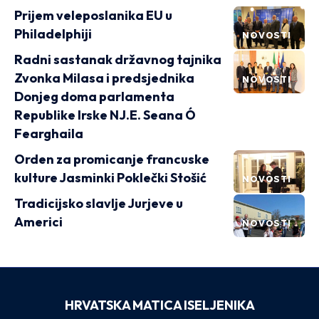
Prijem veleposlanika EU u
Philadelphiji
NOVOSTI
Radni sastanak državnog tajnika
Zvonka Milasa i predsjednika
NOVOSTI
Donjeg doma parlamenta
Republike Irske NJ.E. Seana Ó
Fearghaila
Orden za promicanje francuske
kulture Jasminki Poklečki Stošić
NOVOSTI
Tradicijsko slavlje Jurjeve u
Americi
NOVOSTI
HRVATSKA MATICA ISELJENIKA