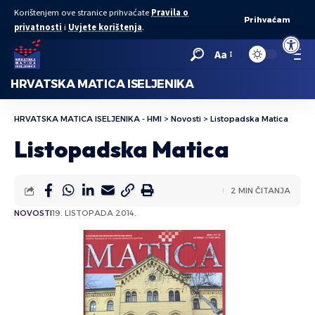
Korištenjem ove stranice prihvaćate
Pravila o
Prihvaćam
privatnosti
i
Uvjete korištenja
.
Open to
Aa
HRVATSKA MATICA ISELJENIKA
HRVATSKA MATICA ISELJENIKA - HMI
>
Novosti
>
Listopadska Matica
Listopadska Matica
2 MIN ČITANJA
NOVOSTI
19. LISTOPADA 2014.