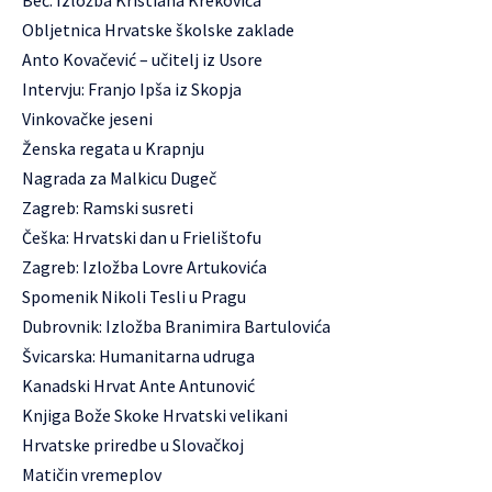
Beč: Izložba Kristiana Krekovića
Obljetnica Hrvatske školske zaklade
Anto Kovačević – učitelj iz Usore
Intervju: Franjo Ipša iz Skopja
Vinkovačke jeseni
Ženska regata u Krapnju
Nagrada za Malkicu Dugeč
Zagreb: Ramski susreti
Češka: Hrvatski dan u Frielištofu
Zagreb: Izložba Lovre Artukovića
Spomenik Nikoli Tesli u Pragu
Dubrovnik: Izložba Branimira Bartulovića
Švicarska: Humanitarna udruga
Kanadski Hrvat Ante Antunović
Knjiga Bože Skoke Hrvatski velikani
Hrvatske priredbe u Slovačkoj
Matičin vremeplov