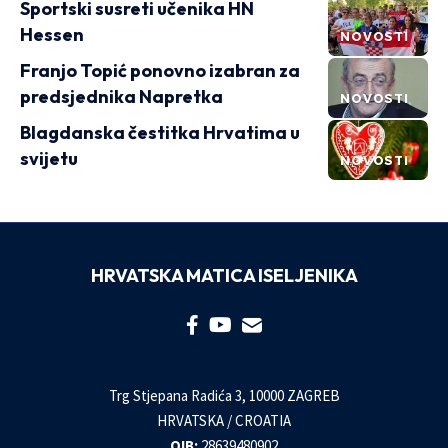
Sportski susreti učenika HN
Hessen
NOVOSTI
Franjo Topić ponovno izabran za
predsjednika Napretka
NOVOSTI
Blagdanska čestitka Hrvatima u
svijetu
NOVOSTI
HRVATSKA MATICA ISELJENIKA
Trg Stjepana Radića 3, 10000 ZAGREB
HRVATSKA / CROATIA
OIB:
28639480902