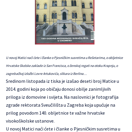
U novoj Matici naći ćete i članke o Pjesničkim susretima u Rešetarima, o obljetnice
Hrvatske školske zaklade iz San Francisca, o ženskoj regati na otoku Krapnju, o
zagrebačkoj izložbi Lovre Artukovića, slikara iz Berlina…
Sredinom listopada iz tiska je izašao deseti broj Matice u
2014. godini koja po običaju donosi obilje zanimljivih
priloga iz domovine i svijeta. Na naslovnici je fotografija
zgrade rektorata Sveučilišta u Zagreba koja upućuje na
prilog povodom 140. obljetnice te važne hrvatske
visokoškolske ustanove.
U novoj Matici naći ćete i članke o Pjesničkim susretima u