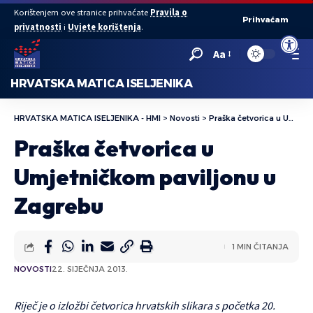
Korištenjem ove stranice prihvaćate
Pravila o
Prihvaćam
privatnosti
i
Uvjete korištenja
.
Open to
Aa
HRVATSKA MATICA ISELJENIKA
HRVATSKA MATICA ISELJENIKA - HMI
>
Novosti
>
Praška četvorica u Umjetničkom paviljonu u Zagrebu
Praška četvorica u
Umjetničkom paviljonu u
Zagrebu
1 MIN ČITANJA
NOVOSTI
22. SIJEČNJA 2013.
Riječ je o izložbi četvorica hrvatskih slikara s početka 20.