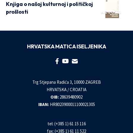
Knjiga o našoj kulturnoj i političkoj
prošlosti
NOVOSTI
HRVATSKA MATICA ISELJENIKA
Trg Stjepana Radića 3, 10000 ZAGREB
HRVATSKA / CROATIA
OIB:
28639480902
IBAN:
HR8023900011100021305
tel: (+385 1) 61 15 116
fax: (+385 1) 61 11 522