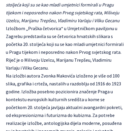
stoljeća koji su se kao mladi umjetnici formirali u Pragu
tijekom i neposredno nakon Prvog svjetskog rata, Milivoju
Uzelcu, Marijanu Trepšeu, Vladimiru Varlaju i Vilku Gecanu
Izložbom „Praška četvorica“ u Umjetničkom paviljonu u
Zagrebu predstavila su se četvorica hrvatskih slikara s
početka 20. stoljeća koji su se kao mladi umjetnici formirali
u Pragu tijekom i neposredno nakon Prvog svjetskog rata.
Riječ je o Milivoju Uzelcu, Marijanu Trepšeu, Vladimiru
Varlaju i Vilku Gecanu.
Na izložbi autora Zvonka Makovića izloženo je više od 100
slika, grafika i crteža, nastalih u razdoblju od 1916 do 1923
godine. Izložba posebno pozicionira značenje Praga u
kontekstu europskih kulturnih središta u kome se
početkom 20. stoljeća javljaju aktualni avangardni pokreti,
od ekspresionizma i futurizma do kubizma. Za potrebe
realizacije izložbe, antologijska dijela moderne, posuđena