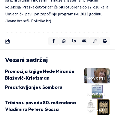
su iz hrvatskih i inozemnih muzeja, galerija i privatnih
kolekcija. Praška četvorica” će biti otvorena do 17. ožujka, a
Umjetnički paviljon započinje programsku 2013 godinu.
(Ivana Vraneš- Politika.hr)
Vezani sadržaj
Promocija knjige Nede Mirande
Blažević-Krietzman
NOVOSTI
Predstavljanje u Somboru
NOVOSTI
Tribina u povodu 80. rođendana
Vladimira Petera Gossa
NOVOSTI