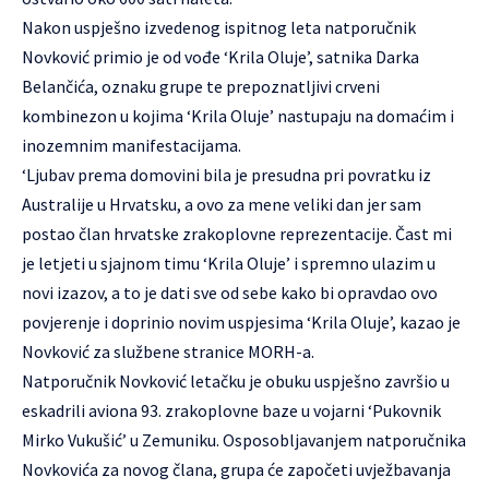
Nakon uspješno izvedenog ispitnog leta natporučnik
Novković primio je od vođe ‘Krila Oluje’, satnika Darka
Belančića, oznaku grupe te prepoznatljivi crveni
kombinezon u kojima ‘Krila Oluje’ nastupaju na domaćim i
inozemnim manifestacijama.
‘Ljubav prema domovini bila je presudna pri povratku iz
Australije u Hrvatsku, a ovo za mene veliki dan jer sam
postao član hrvatske zrakoplovne reprezentacije. Čast mi
je letjeti u sjajnom timu ‘Krila Oluje’ i spremno ulazim u
novi izazov, a to je dati sve od sebe kako bi opravdao ovo
povjerenje i doprinio novim uspjesima ‘Krila Oluje’, kazao je
Novković za službene stranice MORH-a.
Natporučnik Novković letačku je obuku uspješno završio u
eskadrili aviona 93. zrakoplovne baze u vojarni ‘Pukovnik
Mirko Vukušić’ u Zemuniku. Osposobljavanjem natporučnika
Novkovića za novog člana, grupa će započeti uvježbavanja