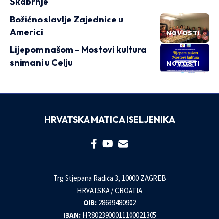
Škabrnje
Božićno slavlje Zajednice u
Americi
NOVOSTI
Lijepom našom – Mostovi kultura
snimani u Celju
NOVOSTI
HRVATSKA MATICA ISELJENIKA
Trg Stjepana Radića 3, 10000 ZAGREB
HRVATSKA / CROATIA
OIB:
28639480902
IBAN:
HR8023900011100021305