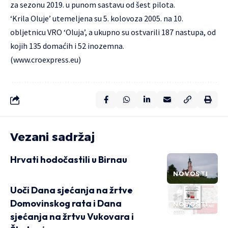
za sezonu 2019. u punom sastavu od šest pilota.
‘Krila Oluje’ utemeljena su 5. kolovoza 2005. na 10.
obljetnicu VRO ‘Oluja’, a ukupno su ostvarili 187 nastupa, od
kojih 135 domaćih i 52 inozemna.
(
www.croexpress.eu
)
Vezani sadržaj
Hrvati hodočastili u Birnau
NOVOSTI
Uoči Dana sjećanja na žrtve
Domovinskog rata i Dana
NOVOSTI
sjećanja na žrtvu Vukovara i