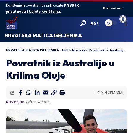
Korištenjem ove stranice prihvaćate
Pravila o
Prihvaćam
privatnosti
i
Uvjete korištenja
.
Open to
Aa
HRVATSKA MATICA ISELJENIKA
HRVATSKA MATICA ISELJENIKA - HMI
>
Novosti
>
Povratnik iz Australije u Krilima Oluje
Povratnik iz Australije u
Krilima Oluje
2 MIN ČITANJA
NOVOSTI
8. OŽUJKA 2019.