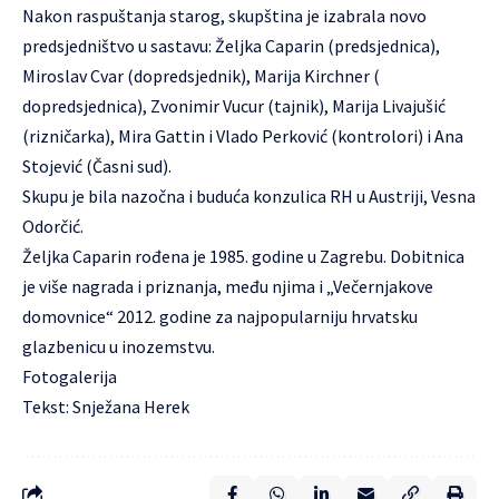
Nakon raspuštanja starog, skupština je izabrala novo
predsjedništvo u sastavu: Željka Caparin (predsjednica),
Miroslav Cvar (dopredsjednik), Marija Kirchner (
dopredsjednica), Zvonimir Vucur (tajnik), Marija Livajušić
(rizničarka), Mira Gattin i Vlado Perković (kontrolori) i Ana
Stojević (Časni sud).
Skupu je bila nazočna i buduća konzulica RH u Austriji, Vesna
Odorčić.
Željka Caparin rođena je 1985. godine u Zagrebu. Dobitnica
je više nagrada i priznanja, među njima i „Večernjakove
domovnice“ 2012. godine za najpopularniju hrvatsku
glazbenicu u inozemstvu.
Fotogalerija
Tekst: Snježana Herek