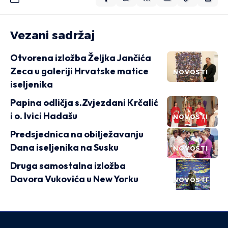
Vezani sadržaj
Otvorena izložba Željka Jančića
Zeca u galeriji Hrvatske matice
NOVOSTI
iseljenika
Papina odličja s.Zvjezdani Krčalić
i o. Ivici Hadašu
NOVOSTI
Predsjednica na obilježavanju
Dana iseljenika na Susku
NOVOSTI
Druga samostalna izložba
Davora Vukovića u New Yorku
NOVOSTI