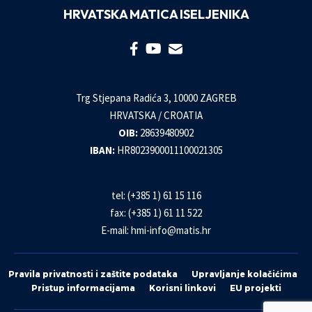
HRVATSKA MATICA ISELJENIKA
Trg Stjepana Radića 3, 10000 ZAGREB
HRVATSKA / CROATIA
OIB:
28639480902
IBAN:
HR8023900011100021305
tel: (+385 1) 61 15 116
fax: (+385 1) 61 11 522
E-mail:
hmi-info@matis.hr
Pravila privatnosti i zaštite podataka
Upravljanje kolačićima
Pristup informacijama
Korisni linkovi
EU projekti