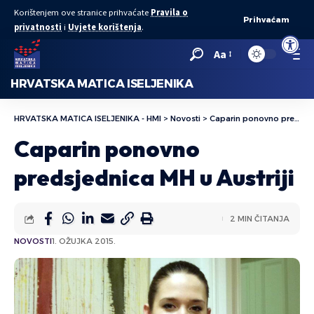
Korištenjem ove stranice prihvaćate
Pravila o
Prihvaćam
privatnosti
i
Uvjete korištenja
.
Open to
Aa
HRVATSKA MATICA ISELJENIKA
HRVATSKA MATICA ISELJENIKA - HMI
>
Novosti
>
Caparin ponovno predsjednica MH u Austriji
Caparin ponovno
predsjednica MH u Austriji
2 MIN ČITANJA
NOVOSTI
1. OŽUJKA 2015.