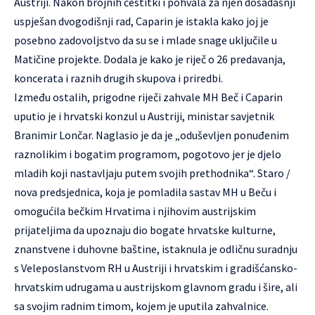
Austriji. Nakon brojnih čestitki i pohvala za njen dosadašnji
uspješan dvogodišnji rad, Caparin je istakla kako joj je
posebno zadovoljstvo da su se i mlade snage uključile u
Matičine projekte. Dodala je kako je riječ o 26 predavanja,
koncerata i raznih drugih skupova i priredbi.
Između ostalih, prigodne riječi zahvale MH Beč i Caparin
uputio je i hrvatski konzul u Austriji, ministar savjetnik
Branimir Lončar. Naglasio je da je „oduševljen ponuđenim
raznolikim i bogatim programom, pogotovo jer je djelo
mladih koji nastavljaju putem svojih prethodnika“. Staro /
nova predsjednica, koja je pomladila sastav MH u Beču i
omogućila bečkim Hrvatima i njihovim austrijskim
prijateljima da upoznaju dio bogate hrvatske kulturne,
znanstvene i duhovne baštine, istaknula je odličnu suradnju
s Veleposlanstvom RH u Austriji i hrvatskim i gradišćansko-
hrvatskim udrugama u austrijskom glavnom gradu i šire, ali
sa svojim radnim timom, kojem je uputila zahvalnice.