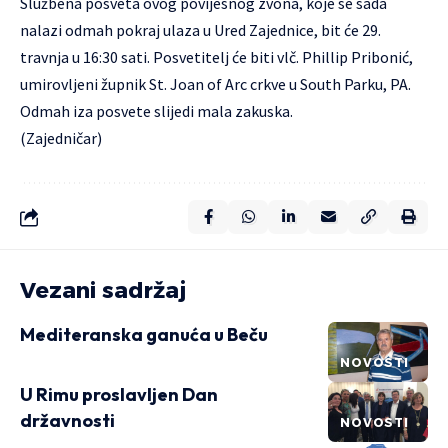
Službena posveta ovog povijesnog zvona, koje se sada
nalazi odmah pokraj ulaza u Ured Zajednice, bit će 29.
travnja u 16:30 sati. Posvetitelj će biti vlč. Phillip Pribonić,
umirovljeni župnik St. Joan of Arc crkve u South Parku, PA.
Odmah iza posvete slijedi mala zakuska.
(Zajedničar)
Vezani sadržaj
Mediteranska ganuća u Beču
NOVOSTI
U Rimu proslavljen Dan
državnosti
NOVOSTI