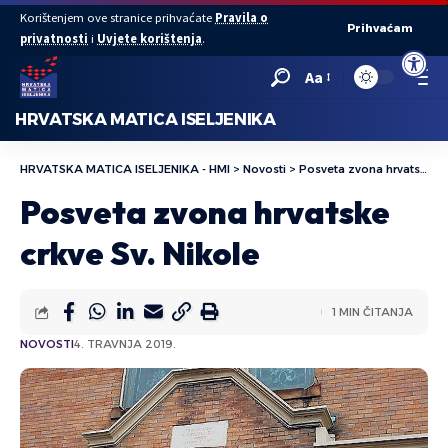
Korištenjem ove stranice prihvaćate
Pravila o
Prihvaćam
privatnosti
i
Uvjete korištenja
.
Open to
Aa
HRVATSKA MATICA ISELJENIKA
HRVATSKA MATICA ISELJENIKA - HMI
>
Novosti
>
Posveta zvona hrvatske crkve Sv. Nikole
Posveta zvona hrvatske
crkve Sv. Nikole
1 MIN ČITANJA
NOVOSTI
4. TRAVNJA 2019.