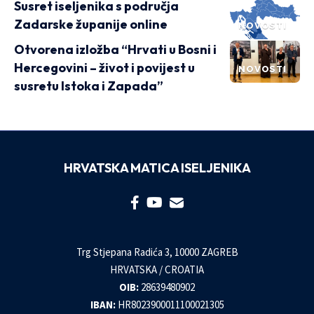
Susret iseljenika s područja
Zadarske županije online
NOVOSTI
Otvorena izložba “Hrvati u Bosni i
Hercegovini – život i povijest u
NOVOSTI
susretu Istoka i Zapada”
HRVATSKA MATICA ISELJENIKA
Trg Stjepana Radića 3, 10000 ZAGREB
HRVATSKA / CROATIA
OIB:
28639480902
IBAN:
HR8023900011100021305