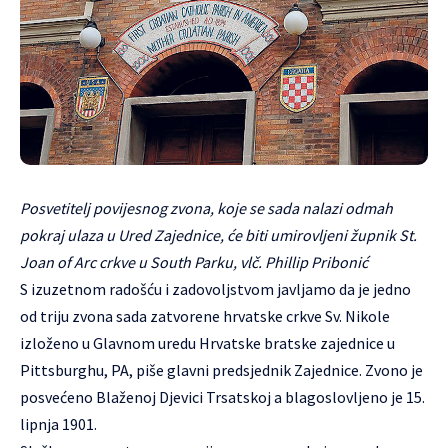
Posvetitelj povijesnog zvona, koje se sada nalazi odmah
pokraj ulaza u Ured Zajednice, će biti umirovljeni župnik St.
Joan of Arc crkve u South Parku, vlč. Phillip Pribonić
S izuzetnom radošću i zadovoljstvom javljamo da je jedno
od triju zvona sada zatvorene hrvatske crkve Sv. Nikole
izloženo u Glavnom uredu Hrvatske bratske zajednice u
Pittsburghu, PA, piše glavni predsjednik Zajednice. Zvono je
posvećeno Blaženoj Djevici Trsatskoj a blagoslovljeno je 15.
lipnja 1901.