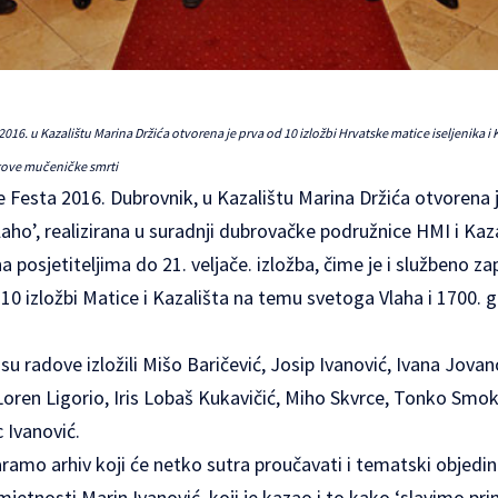
2016. u Kazalištu Marina Držića otvorena je prva od 10 izložbi Hrvatske matice iseljenika i
egove mučeničke smrti
 Festa 2016. Dubrovnik, u Kazalištu Marina Držića otvorena je
Vlaho’, realizirana u suradnji dubrovačke podružnice HMI i Kaz
a posjetiteljima do 21. veljače. izložba, čime je i službeno 
 10 izložbi Matice i Kazališta na temu svetoga Vlaha i 1700.
u radove izložili Mišo Baričević, Josip Ivanović, Ivana Jov
Loren Ligorio, Iris Lobaš Kukavičić, Miho Skvrce, Tonko Smok
 Ivanović.
amo arhiv koji će netko sutra proučavati i tematski objedin
mjetnosti Marin Ivanović, koji je kazao i to kako ‘slavimo pr