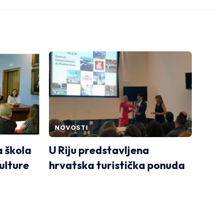
NOVOSTI
a škola
U Riju predstavljena
ulture
hrvatska turistička ponuda