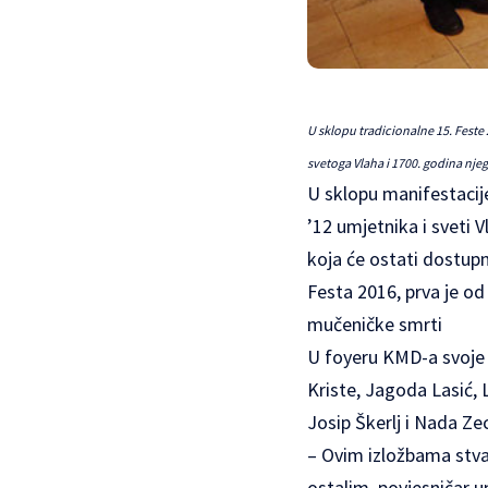
U sklopu tradicionalne 15. Feste 
svetoga Vlaha i 1700. godina nj
U sklopu manifestacije
’12 umjetnika i sveti 
koja će ostati dostupn
Festa 2016, prva je od
mučeničke smrti
U foyeru KMD-a svoje s
Kriste, Jagoda Lasić, 
Josip Škerlj i Nada Zec
– Ovim izložbama stvar
ostalim, povjesničar u