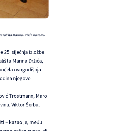
 Kazališta Marina Držića na temu
 25. siječnja izložba
ališta Marina Držića,
započela ovogodišnja
 godina njegove
anović Trostmann, Maro
vina, Viktor Šerbu,
iti – kazao je, među
imarno našeg sveca, ali