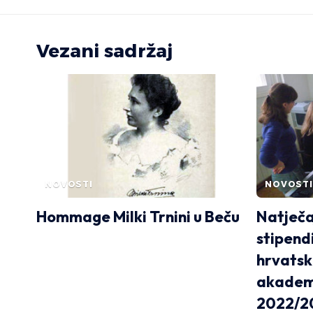
Vezani sadržaj
NOVOSTI
NOVOSTI
Hommage Milki Trnini u Beču
Natječa
stipend
hrvatsk
akadems
2022/2