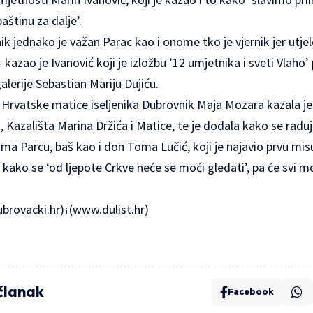
štinu za dalje’.
k jednako je važan Parac kao i onome tko je vjernik jer utjelo
kazao je Ivanović koji je izložbu ’12 umjetnika i sveti Vlaho
lerije Sebastian Mariju Dujiću.
 Hrvatske matice iseljenika Dubrovnik Maja Mozara kazala je
, Kazališta Marina Držića i Matice, te je dodala kako se rad
ma Parcu, baš kao i don Toma Lučić, koji je najavio prvu mi
 kako se ‘od ljepote Crkve neće se moći gledati’, pa će svi m
ubrovacki.hr)
(www.dulist.hr)
i
 članak
Facebook