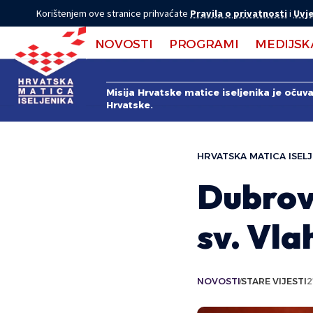
Korištenjem ove stranice prihvaćate
Pravila o privatnosti
i
Uvje
NOVOSTI
PROGRAMI
MEDIJSK
Misija Hrvatske matice iseljenika je očuv
Hrvatske.
HRVATSKA MATICA ISELJ
Dubrova
sv. Vla
NOVOSTI
STARE VIJESTI
2