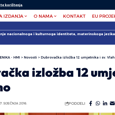
te korištenja
.
A IZDANJA
O NAMA
KONTAKT
EU PROJE
anje nacionalnoga i kulturnoga identiteta, materinskoga jezika 
ENIKA - HMI
>
Novosti
>
Dubrovačka izložba 12 umjetnika i sv. Vla
čka izložba 12 umje
ho
PODIJELI
7. SIJEČNJA 2016.