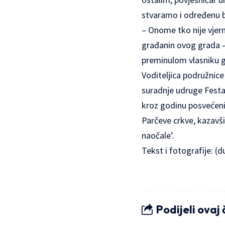
stvaramo i određenu ba
– Onome tko nije vjerni
građanin ovog grada – 
preminulom vlasniku ga
Voditeljica podružnice
suradnje udruge Festa
kroz godinu posvećeni
Parčeve crkve, kazavši
naočale’.
Tekst i fotografije:
(d
Podijeli ovaj