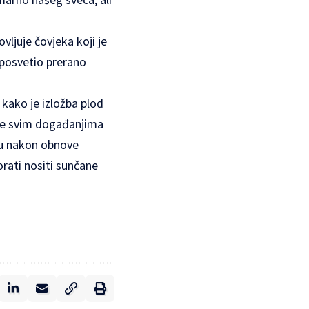
vljuje čovjeka koji je
’ posvetio prerano
 kako je izložba plod
uje svim događanjima
su nakon obnove
orati nositi sunčane