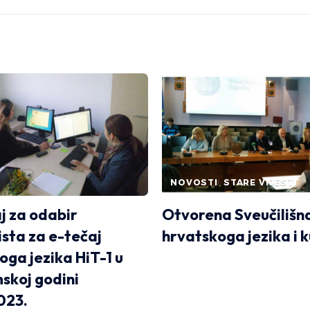
NOVOSTI
STARE VIJESTI
j za odabir
Otvorena Sveučilišn
ista za e-tečaj
hrvatskoga jezika i k
oga jezika HiT-1 u
koj godini
023.