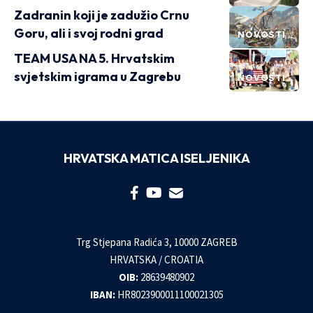
Zadranin koji je zadužio Crnu
Goru, ali i svoj rodni grad
NOVOSTI
TEAM USA NA 5. Hrvatskim
svjetskim igrama u Zagrebu
NOVOSTI
HRVATSKA MATICA ISELJENIKA
Trg Stjepana Radića 3, 10000 ZAGREB
HRVATSKA / CROATIA
OIB:
28639480902
IBAN:
HR8023900011100021305