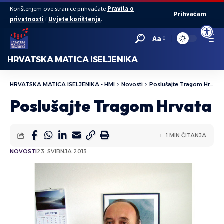
Korištenjem ove stranice prihvaćate
Pravila o
Prihvaćam
privatnosti
i
Uvjete korištenja
.
Open to
Aa
HRVATSKA MATICA ISELJENIKA
HRVATSKA MATICA ISELJENIKA - HMI
>
Novosti
>
Poslušajte Tragom Hrvata
Poslušajte Tragom Hrvata
1 MIN ČITANJA
NOVOSTI
23. SVIBNJA 2013.