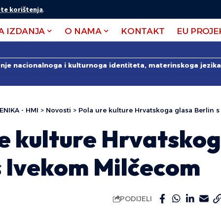
te korištenja
.
A IZDANJA
O NAMA
KONTAKT
EU PROJE
anje nacionalnoga i kulturnoga identiteta, materinskoga jezika 
ENIKA - HMI
>
Novosti
>
Pola ure kulture Hrvatskoga glasa Berlin
e kulture Hrvatskog
 s Ivekom Milčecom
PODIJELI