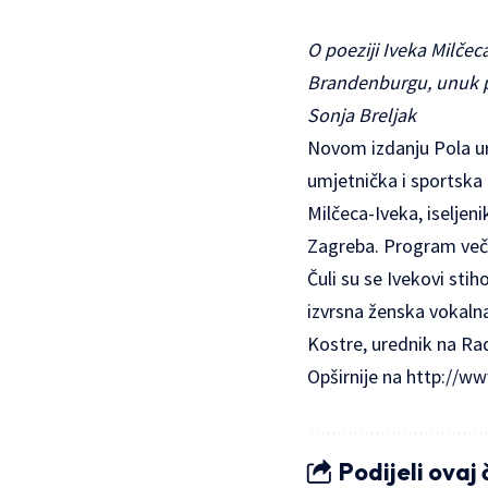
O poeziji Iveka Milčec
Brandenburgu, unuk pj
Sonja Breljak
Novom izdanju Pola ure
umjetnička i sportska 
Milčeca-Iveka, iseljen
Zagreba. Program večer
Čuli su se Ivekovi sti
izvrsna ženska vokalna
Kostre, urednik na Ra
Opširnije na
http://ww
Podijeli ovaj