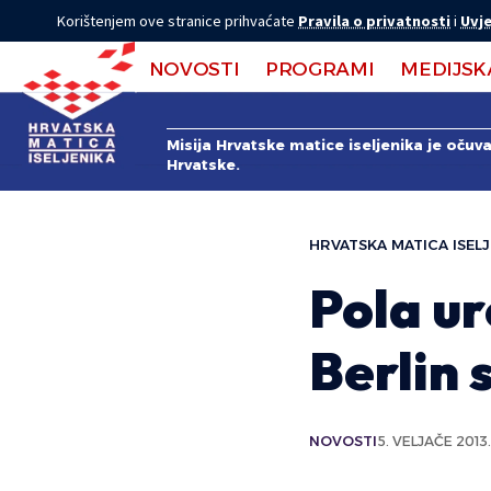
Korištenjem ove stranice prihvaćate
Pravila o privatnosti
i
Uvje
NOVOSTI
PROGRAMI
MEDIJSK
Misija Hrvatske matice iseljenika je očuv
Hrvatske.
HRVATSKA MATICA ISELJ
Pola ur
Berlin
NOVOSTI
5. VELJAČE 2013.