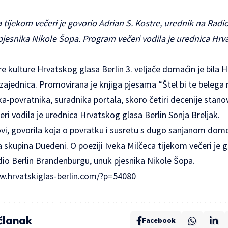
a tijekom večeri je govorio Adrian S. Kostre, urednik na Radio
esnika Nikole Šopa. Program večeri vodila je urednica Hrva
 kulture Hrvatskog glasa Berlin 3. veljače domaćin je bila 
zajednica. Promovirana je knjiga pjesama “Štel bi te belega 
ika-povratnika, suradnika portala, skoro četiri decenije stano
i vodila je urednica Hrvatskog glasa Berlin Sonja Breljak.
hovi, govorila koja o povratku i susretu s dugo sanjanom domo
 skupina Duedeni. O poeziji Iveka Milčeca tijekom večeri je g
dio Berlin Brandenburgu, unuk pjesnika Nikole Šopa.
w.hrvatskiglas-berlin.com/?p=54080
 članak
Facebook