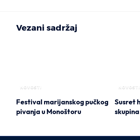
Vezani sadržaj
NOVOSTI
NOVOSTI
Festival marijanskog pučkog
Susret h
pivanja u Monoštoru
skupina