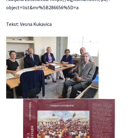
object=list&mr%5B286656%5D=a
Tekst: Vesna Kukavica