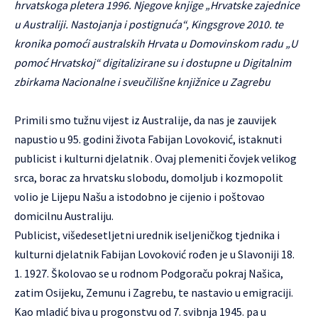
hrvatskoga pletera 1996. Njegove knjige „Hrvatske zajednice
u Australiji. Nastojanja i postignuća“, Kingsgrove 2010. te
kronika pomoći australskih Hrvata u Domovinskom radu „U
pomoć Hrvatskoj“ digitalizirane su i dostupne u Digitalnim
zbirkama Nacionalne i sveučilišne knjižnice u Zagrebu
Primili smo tužnu vijest iz Australije, da nas je zauvijek
napustio u 95. godini života Fabijan Lovoković, istaknuti
publicist i kulturni djelatnik . Ovaj plemeniti čovjek velikog
srca, borac za hrvatsku slobodu, domoljub i kozmopolit
volio je Lijepu Našu a istodobno je cijenio i poštovao
domicilnu Australiju.
Publicist, višedesetljetni urednik iseljeničkog tjednika i
kulturni djelatnik Fabijan Lovoković rođen je u Slavoniji 18.
1. 1927. Školovao se u rodnom Podgoraču pokraj Našica,
zatim Osijeku, Zemunu i Zagrebu, te nastavio u emigraciji.
Kao mladić biva u progonstvu od 7. svibnja 1945. pa u