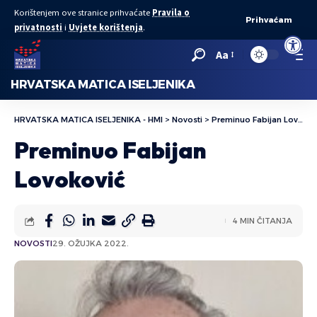
Korištenjem ove stranice prihvaćate
Pravila o
Prihvaćam
privatnosti
i
Uvjete korištenja
.
Open to
Aa
HRVATSKA MATICA ISELJENIKA
HRVATSKA MATICA ISELJENIKA - HMI
>
Novosti
>
Preminuo Fabijan Lovoković
Preminuo Fabijan
Lovoković
4 MIN ČITANJA
NOVOSTI
29. OŽUJKA 2022.