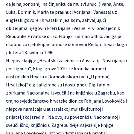
da je najponosniji na činjenicu da mu svi unuci (Ivana, Ante,
Luka, Dominik, Marin te praunuci Adrijana i Vanessa) uz
engleski govore i hrvatskim jezikom, zahvaljujući
obiteljima njegovih kćeri Dijane i Vesne. Prvi predsjednik
Republike Hrvatske dr. sc. Franjo Tuđman odlikovao ga je
osobno za cjelokupne prinose domovini Redom hrvatskoga
pletera 28. svibnja 1996.
Njegove knjige „Hrvatske zajednice u Australiji. Nastojanja i
postignuća“, Kingsgrove 2010. te kronika pomoći
australskih Hrvata u Domovinskom radu „U pomoć
Hrvatskoj“ digitalizirane su i dostupne u Digitalnim
zbirkama Nacionalne i sveučilišne knjižnice u Zagrebu, kao
trajno svjedočanstvo hrvatske dionice Fabijana Lovokovića i
njegova naraštaja u australskoj multikulturnoj i
prijateljskoj sredini. Na ovoj su poveznici u Nacionalnoj i
sveučilišnoj knjižnici u Zagrebu dvije najvažnije knjige
Fabijana Lovokovića:
https://digitalna.nsk.hr/pb/?