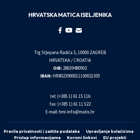
HRVATSKA MATICA ISELJENIKA
Trg Stjepana Radića 3, 10000 ZAGREB
HRVATSKA / CROATIA
OIB:
28639480902
IBAN:
HR8023900011100021305
tel: (+385 1) 61 15 116
fax: (+385 1) 61 11 522
E-mail:
hmi-info@matis.hr
Pravila privatnosti i zaštite podataka
Upravljanje kolačićima
Pristup informacijama
Korisni linkovi
EU projekti