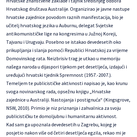
Hrvatske znanstvene zaklade i tajnik središnjeg odbora
Hrvatskog društava Australije. Organizirao je javne nastupe
hrvatske zajednice povodom raznih manifestacija, bio je
učitelj hrvatskog jezika u Auburnu, delegat Svjetske
antikomunističke lige na kongresima u Južnoj Koreji,
Tajvanu i Urugvaju. Posebno se istakao devedesetih oko
prikupljanja i slanja pomoći Republici Hrvatskoj za vrijeme
Domovinskog rata. Neizbrisiv trag je utkao u memoriju
našega naroda u dijaspori tijekom pet desetljeća, izdajući i
uređujući hrvatski tjednik Spremnost (1957.-2007.).
Temeljem te publicističke aktivnosti napisao je, kao krunu
svoga novinarskog rada, opsežnu knjigu „Hrvatske
zajednice u Australiji. Nastojanja i postignuća“ (Kingsgrove,
NSW, 2010). Primio je niz priznanja i zahvalnica za svoju
publicističku te domoljubnu i humanitarnu aktivnost.
Kad sam ga upoznala devedesetih u Zagrebu, kojeg je
posjetio nakon više od četiri desetljeća egzila, rekao mi je