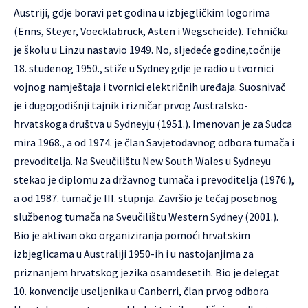
Austriji, gdje boravi pet godina u izbjegličkim logorima
(Enns, Steyer, Voecklabruck, Asten i Wegscheide). Tehničku
je školu u Linzu nastavio 1949. No, sljedeće godine,točnije
18. studenog 1950., stiže u Sydney gdje je radio u tvornici
vojnog namještaja i tvornici električnih uređaja. Suosnivač
je i dugogodišnji tajnik i rizničar prvog Australsko-
hrvatskoga društva u Sydneyju (1951.). Imenovan je za Sudca
mira 1968., a od 1974. je član Savjetodavnog odbora tumača i
prevoditelja. Na Sveučilištu New South Wales u Sydneyu
stekao je diplomu za državnog tumača i prevoditelja (1976.),
a od 1987. tumač je III. stupnja. Završio je tečaj posebnog
službenog tumača na Sveučilištu Western Sydney (2001.).
Bio je aktivan oko organiziranja pomoći hrvatskim
izbjeglicama u Australiji 1950-ih i u nastojanjima za
priznanjem hrvatskog jezika osamdesetih. Bio je delegat
10. konvencije useljenika u Canberri, član prvog odbora