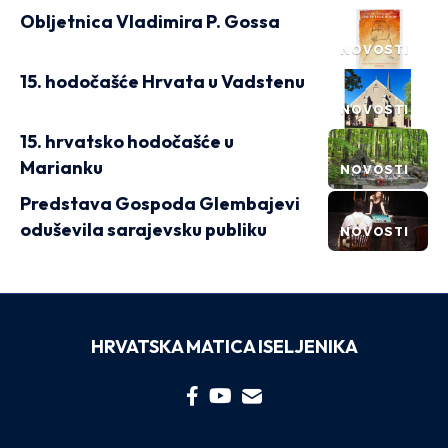
Obljetnica Vladimira P. Gossa
NOVOSTI
15. hodočašće Hrvata u Vadstenu
NOVOSTI
15. hrvatsko hodočašće u
Marianku
NOVOSTI
Predstava Gospoda Glembajevi
oduševila sarajevsku publiku
NOVOSTI
HRVATSKA MATICA ISELJENIKA