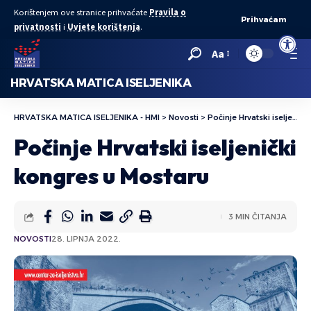
Korištenjem ove stranice prihvaćate
Pravila o
Prihvaćam
privatnosti
i
Uvjete korištenja
.
Open to
Aa
HRVATSKA MATICA ISELJENIKA
HRVATSKA MATICA ISELJENIKA - HMI
>
Novosti
>
Počinje Hrvatski iseljenički kongres u Mostaru
Počinje Hrvatski iseljenički
kongres u Mostaru
3 MIN ČITANJA
NOVOSTI
28. LIPNJA 2022.