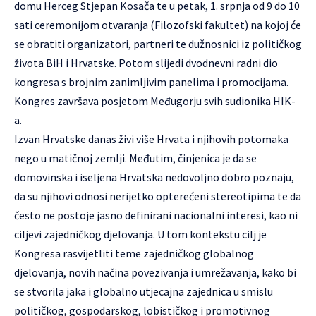
domu Herceg Stjepan Kosača te u petak, 1. srpnja od 9 do 10
sati ceremonijom otvaranja (Filozofski fakultet) na kojoj će
se obratiti organizatori, partneri te dužnosnici iz političkog
života BiH i Hrvatske. Potom slijedi dvodnevni radni dio
kongresa s brojnim zanimljivim panelima i promocijama.
Kongres završava posjetom Međugorju svih sudionika HIK-
a.
Izvan Hrvatske danas živi više Hrvata i njihovih potomaka
nego u matičnoj zemlji. Međutim, činjenica je da se
domovinska i iseljena Hrvatska nedovoljno dobro poznaju,
da su njihovi odnosi nerijetko opterećeni stereotipima te da
često ne postoje jasno definirani nacionalni interesi, kao ni
ciljevi zajedničkog djelovanja. U tom kontekstu cilj je
Kongresa rasvijetliti teme zajedničkog globalnog
djelovanja, novih načina povezivanja i umrežavanja, kako bi
se stvorila jaka i globalno utjecajna zajednica u smislu
političkog, gospodarskog, lobističkog i promotivnog