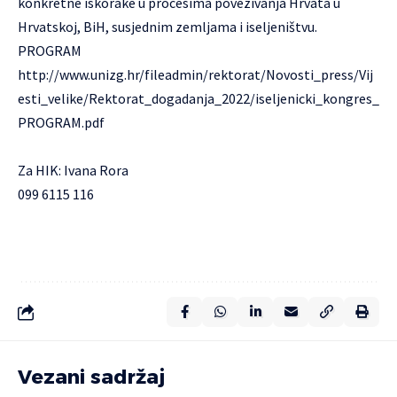
konkretne iskorake u procesima povezivanja Hrvata u
Hrvatskoj, BiH, susjednim zemljama i iseljeništvu.
PROGRAM
http://www.unizg.hr/fileadmin/rektorat/Novosti_press/Vij
esti_velike/Rektorat_dogadanja_2022/iseljenicki_kongres_
PROGRAM.pdf
Za HIK: Ivana Rora
099 6115 116
Vezani sadržaj