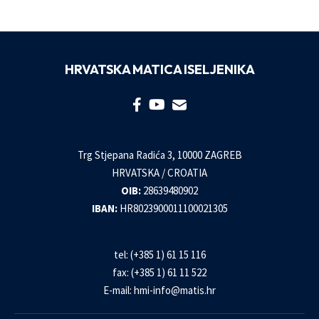
HRVATSKA MATICA ISELJENIKA
Trg Stjepana Radića 3, 10000 ZAGREB
HRVATSKA / CROATIA
OIB:
28639480902
IBAN:
HR8023900011100021305
tel: (+385 1) 61 15 116
fax: (+385 1) 61 11 522
E-mail:
hmi-info@matis.hr