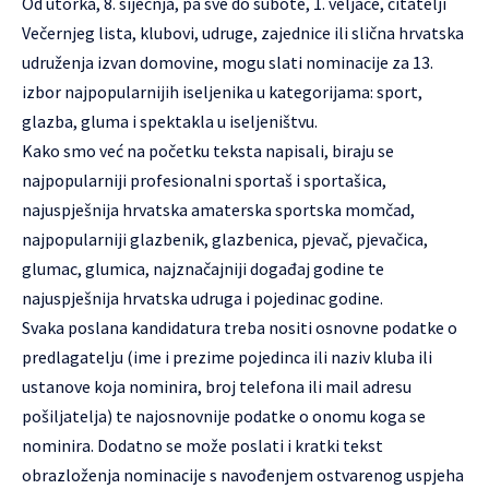
Od utorka, 8. siječnja, pa sve do subote, 1. veljače, čitatelji
Večernjeg lista, klubovi, udruge, zajednice ili slična hrvatska
udruženja izvan domovine, mogu slati nominacije za 13.
izbor najpopularnijih iseljenika u kategorijama: sport,
glazba, gluma i spektakla u iseljeništvu.
Kako smo već na početku teksta napisali, biraju se
najpopularniji profesionalni sportaš i sportašica,
najuspješnija hrvatska amaterska sportska momčad,
najpopularniji glazbenik, glazbenica, pjevač, pjevačica,
glumac, glumica, najznačajniji događaj godine te
najuspješnija hrvatska udruga i pojedinac godine.
Svaka poslana kandidatura treba nositi osnovne podatke o
predlagatelju (ime i prezime pojedinca ili naziv kluba ili
ustanove koja nominira, broj telefona ili mail adresu
pošiljatelja) te najosnovnije podatke o onomu koga se
nominira. Dodatno se može poslati i kratki tekst
obrazloženja nominacije s navođenjem ostvarenog uspjeha