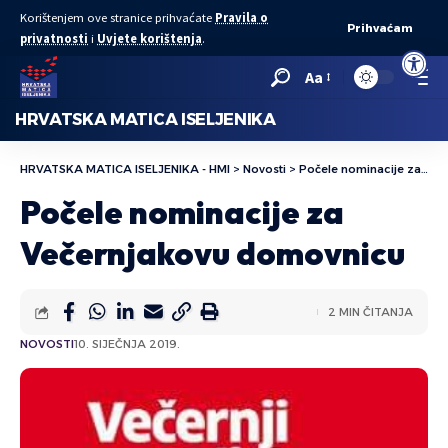
Korištenjem ove stranice prihvaćate
Pravila o
Prihvaćam
privatnosti
i
Uvjete korištenja
.
Open to
Aa
HRVATSKA MATICA ISELJENIKA
HRVATSKA MATICA ISELJENIKA - HMI
>
Novosti
>
Počele nominacije za Večernjakovu domovnicu
Počele nominacije za
Večernjakovu domovnicu
2 MIN ČITANJA
NOVOSTI
10. SIJEČNJA 2019.