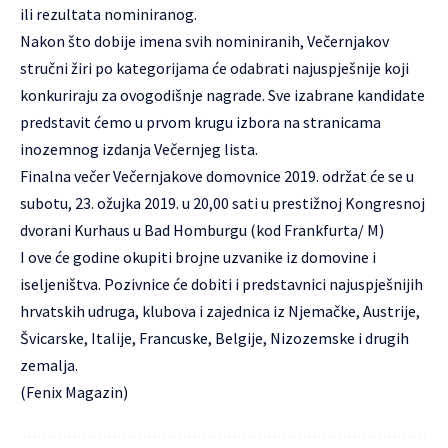
ili rezultata nominiranog.
Nakon što dobije imena svih nominiranih, Večernjakov
stručni žiri po kategorijama će odabrati najuspješnije koji
konkuriraju za ovogodišnje nagrade. Sve izabrane kandidate
predstavit ćemo u prvom krugu izbora na stranicama
inozemnog izdanja Večernjeg lista.
Finalna večer Večernjakove domovnice 2019. održat će se u
subotu, 23. ožujka 2019. u 20,00 sati u prestižnoj Kongresnoj
dvorani Kurhaus u Bad Homburgu (kod Frankfurta/ M)
I ove će godine okupiti brojne uzvanike iz domovine i
iseljeništva. Pozivnice će dobiti i predstavnici najuspješnijih
hrvatskih udruga, klubova i zajednica iz Njemačke, Austrije,
Švicarske, Italije, Francuske, Belgije, Nizozemske i drugih
zemalja.
(Fenix Magazin)