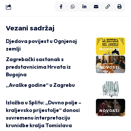
Vezani sadržaj
Djedova povijest u Ognjenoj
zemlji
NOVOSTI
Zagrebački sastanak s
predstavnicima Hrvata iz
NOVOSTI
Bugojna
,,Avaške godine“ u Zagrebu
NOVOSTI
Izložba u Splitu: „Duvno polje –
kraljevsko prijestolje“ donosi
NOVOSTI
suvremenu interpretaciju
krunidbe kralja Tomislava