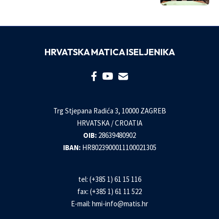
HRVATSKA MATICA ISELJENIKA
Trg Stjepana Radića 3, 10000 ZAGREB
HRVATSKA / CROATIA
OIB:
28639480902
IBAN:
HR8023900011100021305
tel: (+385 1) 61 15 116
fax: (+385 1) 61 11 522
E-mail:
hmi-info@matis.hr