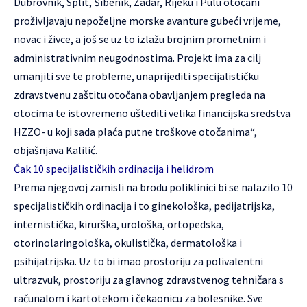
Dubrovnik, Split, Šibenik, Zadar, Rijeku i Pulu otočani
proživljavaju nepoželjne morske avanture gubeći vrijeme,
novac i živce, a još se uz to izlažu brojnim prometnim i
administrativnim neugodnostima. Projekt ima za cilj
umanjiti sve te probleme, unaprijediti specijalističku
zdravstvenu zaštitu otočana obavljanjem pregleda na
otocima te istovremeno uštediti velika financijska sredstva
HZZO- u koji sada plaća putne troškove otočanima“,
objašnjava Kalilić.
Čak 10 specijalističkih ordinacija i helidrom
Prema njegovoj zamisli na brodu poliklinici bi se nalazilo 10
specijalističkih ordinacija i to ginekološka, pedijatrijska,
internistička, kirurška, urološka, ortopedska,
otorinolaringološka, okulistička, dermatološka i
psihijatrijska. Uz to bi imao prostoriju za polivalentni
ultrazvuk, prostoriju za glavnog zdravstvenog tehničara s
računalom i kartotekom i čekaonicu za bolesnike. Sve