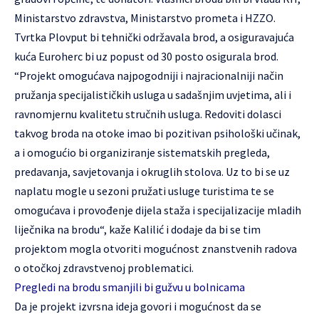
Ministarstvo zdravstva, Ministarstvo prometa i HZZO.
Tvrtka Plovput bi tehnički održavala brod, a osiguravajuća
kuća Euroherc bi uz popust od 30 posto osigurala brod.
“Projekt omogućava najpogodniji i najracionalniji način
pružanja specijalističkih usluga u sadašnjim uvjetima, ali i
ravnomjernu kvalitetu stručnih usluga. Redoviti dolasci
takvog broda na otoke imao bi pozitivan psihološki učinak,
a i omogućio bi organiziranje sistematskih pregleda,
predavanja, savjetovanja i okruglih stolova. Uz to bi se uz
naplatu mogle u sezoni pružati usluge turistima te se
omogućava i provođenje dijela staža i specijalizacije mladih
liječnika na brodu“, kaže Kalilić i dodaje da bi se tim
projektom mogla otvoriti mogućnost znanstvenih radova
o otočkoj zdravstvenoj problematici.
Pregledi na brodu smanjili bi gužvu u bolnicama
Da je projekt izvrsna ideja govori i mogućnost da se