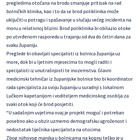
pregledima otočana na brodu smanjuje pritisak na rad
bolničkih klinika, kao i to da se brod poliklinika može
uključiti u potragu i spašavanje u slučaju većeg incidenta na
moru u relativnoj blizini. Brod poliklinika bi obilazio otoke
po utvrđenom rasporedu u trajanju od dva do četiri dana za
svaku županiju.
Preglede bi obavljali specijalisti iz bolnica županija uz
more, dok bi u ljetnim mjesecima to mogli raditi i
specijalisti iz unutrašnjosti te inozemstva. Glavni
medicinski tehničar iz županijske bolnice bio bi koordinator
rada specijalista za svoju županiju u suradnji s lokalnom
Lučkom kapetanijom i voditeljem medicinskog osoblja za
svaki otok koji će brod posjetiti.
“U sadašnjim uvjetima ovaj je projekt moguć i potreban
posebno ako u obzir uzmemo demografsku ugroženost i
nedostatak liječnika specijalista na otocima.
Zbog njihovog manjka u bolnicama na kopnu teško je u