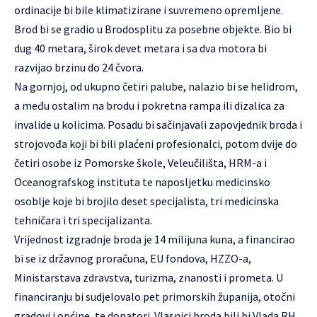
ordinacije bi bile klimatizirane i suvremeno opremljene.
Brod bi se gradio u Brodosplitu za posebne objekte. Bio bi
dug 40 metara, širok devet metara i sa dva motora bi
razvijao brzinu do 24 čvora.
Na gornjoj, od ukupno četiri palube, nalazio bi se helidrom,
a među ostalim na brodu i pokretna rampa ili dizalica za
invalide u kolicima. Posadu bi sačinjavali zapovjednik broda i
strojovođa koji bi bili plaćeni profesionalci, potom dvije do
četiri osobe iz Pomorske škole, Veleučilišta, HRM-a i
Oceanografskog instituta te naposljetku medicinsko
osoblje koje bi brojilo deset specijalista, tri medicinska
tehničara i tri specijalizanta.
Vrijednost izgradnje broda je 14 milijuna kuna, a financirao
bi se iz državnog proračuna, EU fondova, HZZO-a,
Ministarstava zdravstva, turizma, znanosti i prometa. U
financiranju bi sudjelovalo pet primorskih županija, otočni
gradovi i općine, te donatori. Vlasnici broda bili bi Vlada RH,