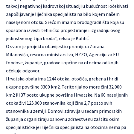
takvoj negativnoj kadrovskoj situaciji u budućnosti očekivati
zapošljavanje liječnika specijalista na bilo kojem našem
naseljenom otoku. Srećom imamo brodogradilišta koja su
sposobna izvesti tehničko projektiranje i izgradnju ovog
jedinstvenog tipa broda“, rekao je Kalilić.
O svom je projektu obavijestio premijera Zorana
Milanovića, resorna ministarstva, HZZO, Agenciju za EU
fondove, županije, gradove i općine na otocima od kojih
očekuje odgovor.
Hrvatska obala ima 1244 otoka, otočića, grebena i hridi
ukupne površine 3300 km2. Teritorijalno more čini 32.000
km2 ili 37 posto ukupne površine Hrvatske. Na 60 naseljenih
otoka živi 125.000 stanovnika koji čine 2,7 posto svih
stanovnika u zemlji. Domovi zdravlja u sedam primorskih
županija organiziraju osnovnu zdravstvenu zaštitu osim
specijalističke jer liječnika specijalista na otocima nema pa