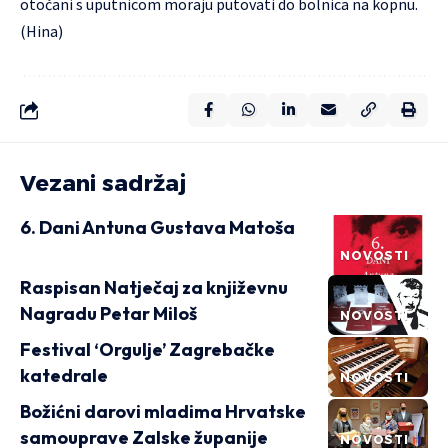
otočani s uputnicom moraju putovati do bolnica na kopnu.
(Hina)
Vezani sadržaj
6. Dani Antuna Gustava Matoša
NOVOSTI
Raspisan Natječaj za književnu
Nagradu Petar Miloš
NOVOSTI
Festival ‘Orgulje’ Zagrebačke
katedrale
NOVOSTI
Božićni darovi mladima Hrvatske
samouprave Zalske županije
NOVOSTI