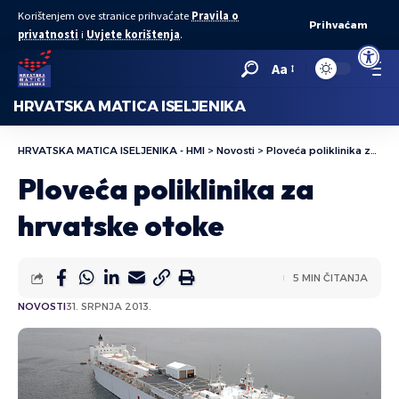
Korištenjem ove stranice prihvaćate
Pravila o
Prihvaćam
privatnosti
i
Uvjete korištenja
.
Open to
Aa
HRVATSKA MATICA ISELJENIKA
HRVATSKA MATICA ISELJENIKA - HMI
>
Novosti
>
Ploveća poliklinika za hrvatske otoke
Ploveća poliklinika za
hrvatske otoke
5 MIN ČITANJA
NOVOSTI
31. SRPNJA 2013.