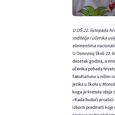
U OŠ 22. listopada hrv
roditelja i učenika uv
elementima nacionaln
U Osnovnoj školi 22. l
desetak godina, a inter
učenika pohađa hrvats
fakultativno u nižim r
jezika u školu u Monoš
koga je krenula ideja 
»Kada budući prvašići 
izborni predmeti koje 
nastave na hrvatskom j