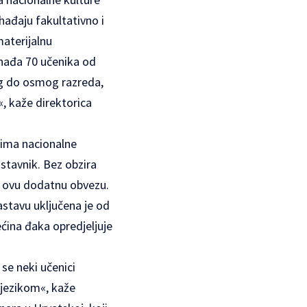
hađaju fakultativno i
materijalnu
ohađa 70 učenika od
tog do osmog razreda,
, kaže direktorica
tima nacionalne
astavnik. Bez obzira
le ovu dodatnu obvezu.
astavu uključena je od
ćina đaka opredjeljuje
se neki učenici
 jezikom«, kaže