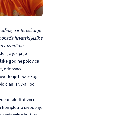
odina, a interesiranje
pohađa hrvatski jezik s
im razredima
en je još prije
kolske godine polovica
et, odnosno
a uvođenje hrvatskog
bio član HNV-a i od
eni fakultativni i
 za kompletno izvođenje
a nacionalne kulture