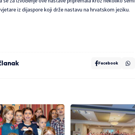
oja se za izvođenje ove nastave pripremala kroz nekoliko semi
svjetare iz dijaspore koji drže nastavu na hrvatskom jeziku.
 članak
Facebook