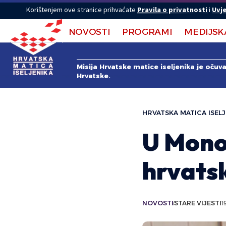
Korištenjem ove stranice prihvaćate
Pravila o privatnosti
i
Uvje
NOVOSTI
PROGRAMI
MEDIJSK
Misija Hrvatske matice iseljenika je očuv
Hrvatske.
HRVATSKA MATICA ISELJ
U Mono
hrvatsk
NOVOSTI
STARE VIJESTI
1