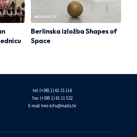
NOVOSTI
an
Berlinska izložba Shapes of
jednicu
Space
tel: (+385 1) 61 15 116
fax: (+385 1) 61 11 522
E-mail:
hmi-info@matis.hr