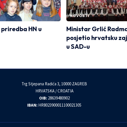
NOVOSTI
 priredba HN u
Ministar Grlić Radm
posjetio hrvatsku za
u SAD-u
Trg Stjepana Radića 3, 10000 ZAGREB
HRVATSKA / CROATIA
OIB:
28639480902
IBAN:
HR8023900011100021305