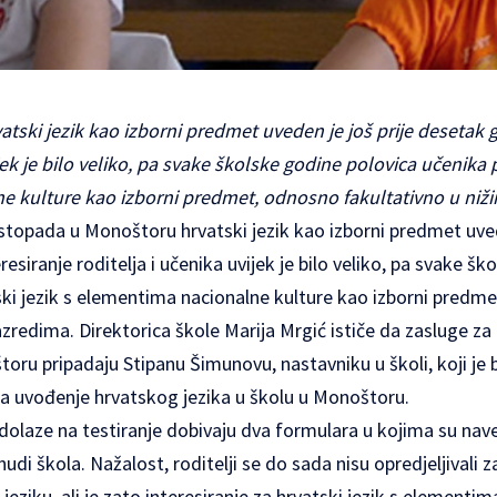
atski jezik kao izborni predmet uveden je još prije desetak g
ijek je bilo veliko, pa svake školske godine polovica učenika 
e kulture kao izborni predmet, odnosno fakultativno u niž
istopada u Monoštoru hrvatski jezik kao izborni predmet uved
esiranje roditelja i učenika uvijek je bilo veliko, pa svake š
ki jezik s elementima nacionalne kulture kao izborni predm
azredima. Direktorica škole Marija Mrgić ističe da zasluge z
toru pripadaju Stipanu Šimunovu, nastavniku u školi, koji je 
za uvođenje hrvatskog jezika u školu u Monoštoru.
dolaze na testiranje dobivaju dva formulara u kojima su naved
nudi škola. Nažalost, roditelji se do sada nisu opredjeljivali
eziku, ali je zato interesiranje za hrvatski jezik s elementim