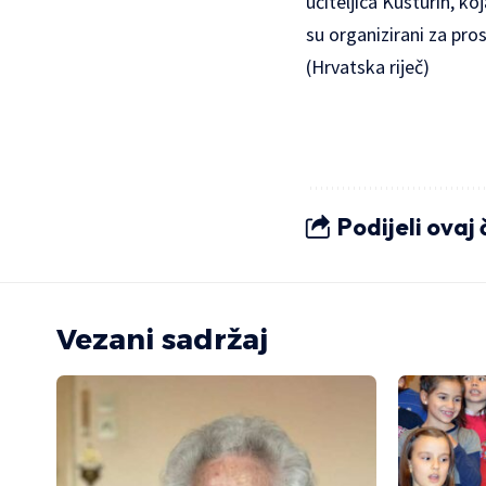
učiteljica Kusturin, k
su organizirani za pro
(Hrvatska riječ)
Podijeli ovaj
Vezani sadržaj