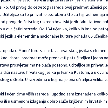
eliko. Od prvog do četvrtog razreda ovaj predmet učenici po
 Učiteljice su to prihvatile bez obzira što za taj rad nemaju 
od prvog do četvrtog razreda hrvatski jezik fakultativno p
no u ova četiri razreda. Od 134 učenika, koliko ih ima od pe
ski jezik s elementima nacionalne kulture pohađa 65 učenika«
listopada u Monoštoru za nastavu hrvatskog jezika s elemen
li kao izborni predmet može predavati pet učiteljica i jedan n
stava prosvjetarima ne plaća posebno, učiteljice su prihvati
ja drži nastavu hrvatskog jezika je Ivanka Kusturin, a u ovu n
og u školu. U razredima u kojima je ona učiteljica velika ve
i i učenicima viših razreda i ugodno sam iznenađena koliko 
va ili u usmenom izlaganju dobro služe književnim hrvatskim