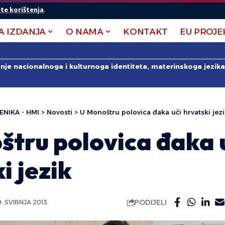
te korištenja
.
A IZDANJA
O NAMA
KONTAKT
EU PROJE
anje nacionalnoga i kulturnoga identiteta, materinskoga jezika 
ENIKA - HMI
>
Novosti
>
U Monoštru polovica đaka uči hrvatski jez
štru polovica đaka 
i jezik
PODIJELI
9. SVIBNJA 2013.