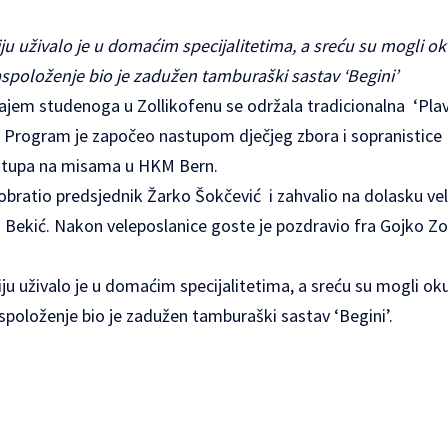
ju uživalo je u domaćim specijalitetima, a sreću su mogli o
aspoloženje bio je zadužen tamburaški sastav ‘Begini’
rajem studenoga u Zollikofenu se održala tradicionalna ‘Pla
. Program je započeo nastupom dječjeg zbora i sopranistice 
jim nastupa na misama u HKM Bern.
ratio predsjednik Žarko Šokčević i zahvalio na dolasku vel
ei Bekić. Nakon veleposlanice goste je pozdravio fra Gojko 
ju uživalo je u domaćim specijalitetima, a sreću su mogli ok
spoloženje bio je zadužen tamburaški sastav ‘Begini’.