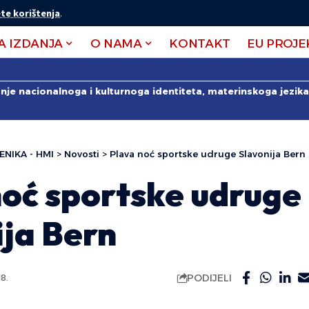
te korištenja
.
A IZDANJA
O NAMA
KONTAKT
EU PROJE
anje nacionalnoga i kulturnoga identiteta, materinskoga jezika 
ENIKA - HMI
>
Novosti
>
Plava noć sportske udruge Slavonija Bern
noć sportske udruge
ija Bern
PODIJELI
8.