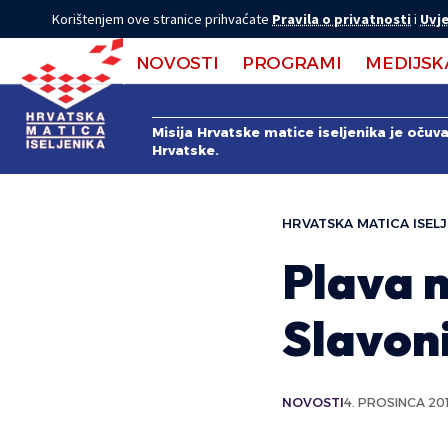
Korištenjem ove stranice prihvaćate
Pravila o privatnosti
i
Uvje
NOVOSTI
PROGRAMI
MEDIJSK
Misija Hrvatske matice iseljenika je očuv
Hrvatske.
HRVATSKA MATICA ISELJ
Plava 
Slavon
NOVOSTI
4. PROSINCA 201