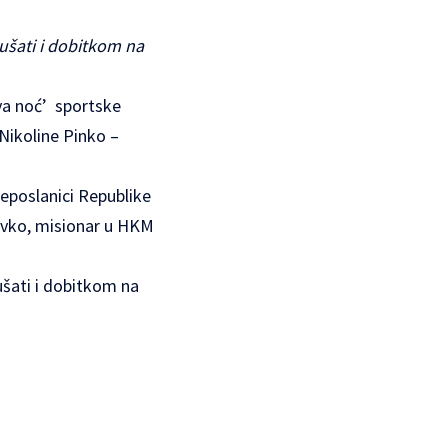
kušati i dobitkom na
va noć’ sportske
Nikoline Pinko –
eposlanici Republike
Zovko, misionar u HKM
ušati i dobitkom na