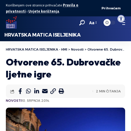
Korištenjem ove stranice prihvaćate
Pravila o
Prihvaćam
privatnosti
i
Uvjete korištenja
.
Open to
Aa
HRVATSKA MATICA ISELJENIKA
HRVATSKA MATICA ISELJENIKA - HMI
>
Novosti
>
Otvorene 65. Dubrovačke ljetne igre
Otvorene 65. Dubrovačke
ljetne igre
2 MIN ČITANJA
NOVOSTI
10. SRPNJA 2014.