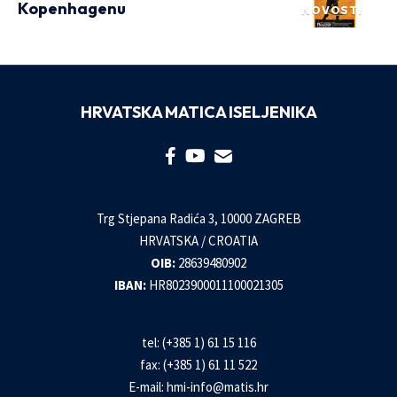
Kopenhagenu
NOVOSTI
HRVATSKA MATICA ISELJENIKA
Trg Stjepana Radića 3, 10000 ZAGREB
HRVATSKA / CROATIA
OIB:
28639480902
IBAN:
HR8023900011100021305
tel: (+385 1) 61 15 116
fax: (+385 1) 61 11 522
E-mail:
hmi-info@matis.hr