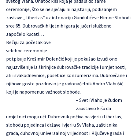
svetog Vlaha. Unatoč kiši koja je padala do same
ceremonije, što se ne sjećaju ni najstariji, podizanjem
zastave „Libertas“ uz intonaciju Gundulićeve Himne Slobodi
srce
65. Dubrovačkih ljetnih igara
je jučeri službeno
započelo kucati…
Režiju za početak ove
velebne ceremonije
potpisuje Krešimir Dolenčić koji je pokušao izvući ono
najuzvišenije iz škrinjice dubrovačke tradicije i umjetnosti,
ali i svakodnevnice, posebice konzumerizma. Dubrovčane i
njihove goste pozdravio je gradonačelnik Andro Vlahušić
koji je napomenuo važnost slobode.
– Sveti Vlaho je čudom
zaustavio kišu da
umjetnici mogu ući. Dubrovnik počiva na vjeri u Libertas,
slobodu pojedinca i države i vjeri u Sv Vlaha, zaštitnika
grada, duhovnoj univerzalnoj vrijednosti. Ključeve grada i