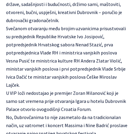
države, sadašnjosti i budućnosti, držimo sami, maštoviti,
otvoreni, bučni, uspješni, kreativni Dubrovnik – poručio je
dubrovački gradonačelnik.
Svečanom otvaranju među brojim uzvanicima prisustvovali
su predsjednik Republike Hrvatske Ivo Josipović,
potpredsjednik Hrvatskog sabora Nenad Stazić, prva
potpredsjednica Vlade RH i ministrica vanjskih poslova
Vesna Pusić te ministrica kulture RH Andera Zlatar Violić,
ministar vanjskih poslova i prvi potpredsjednik Vlade Srbije
Ivica Dačić te ministar vanjskih poslova Češke Miroslav
Lajček.
U VIP loži nedostajao je premijer Zoran Milanović koji je
samo sat vremena prije otvaranja Igara u hotelu Dubrovnik
Palace otvorio ovogodišnji Croatia Forum.
No, Dubrovčanima to nije zasmetalo da na tradicionalan
način, uz vatromet i koncert Massima i Nine Badrić proslave
otvaranje najpoznatijeg hrvatskog festivala.