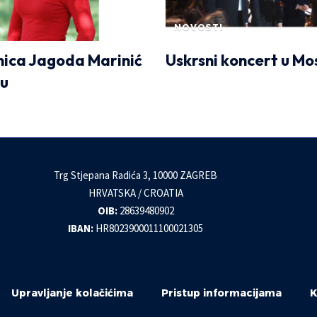
NOVOSTI
nica Jagoda Marinić
Uskrsni koncert u Mo
ku
Trg Stjepana Radića 3, 10000 ZAGREB
HRVATSKA / CROATIA
OIB:
28639480902
IBAN:
HR8023900011100021305
Upravljanje kolačićima
Pristup informacijama
K