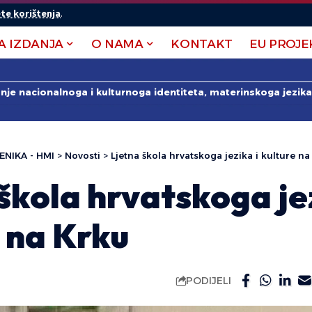
te korištenja
.
A IZDANJA
O NAMA
KONTAKT
EU PROJE
anje nacionalnoga i kulturnoga identiteta, materinskoga jezika 
ENIKA - HMI
>
Novosti
>
Ljetna škola hrvatskoga jezika i kulture na
škola hrvatskoga jez
 na Krku
PODIJELI