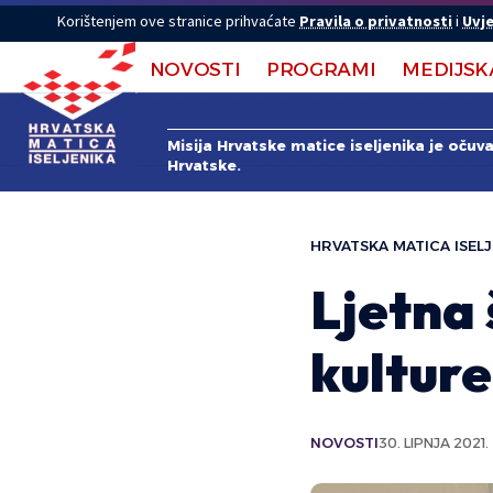
Korištenjem ove stranice prihvaćate
Pravila o privatnosti
i
Uvje
NOVOSTI
PROGRAMI
MEDIJSK
Misija Hrvatske matice iseljenika je očuv
Hrvatske.
HRVATSKA MATICA ISELJ
Ljetna 
kulture
NOVOSTI
30. LIPNJA 2021.