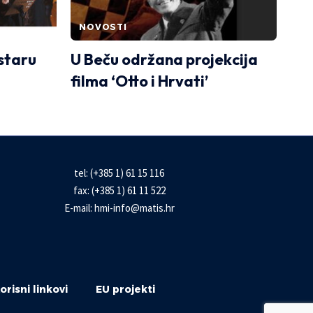
NOVOSTI
staru
U Beču održana projekcija
filma ‘Otto i Hrvati’
tel: (+385 1) 61 15 116
fax: (+385 1) 61 11 522
E-mail:
hmi-info@matis.hr
orisni linkovi
EU projekti