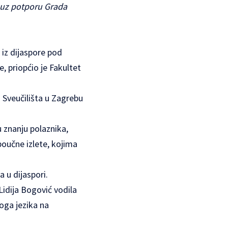
i uz potporu Grada
 iz dijaspore pod
, priopćio je Fakultet
a Sveučilišta u Zagrebu
 znanju polaznika,
poučne izlete, kojima
 u dijaspori.
Lidija Bogović vodila
koga jezika na