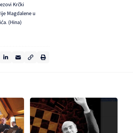
ezovi Krčki
rije Magdalene u
ća. (Hina)