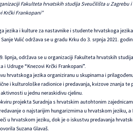
anizaciji Fakulteta hrvatskih studija Sveučilišta u Zagrebu 
i Krčki Frankopani”
a jezika i kulture za nastavnike i studente hrvatskoga jezika
anje Vulić održava se u gradu Krku do 3. srpnja 2021. godine
9. lipnja, održava se u organizaciji Fakulteta hrvatskih studij
ka i Udruge “Knezovi Krčki Frankopani”.
u hrvatskoga jezika organiziranu u skupinama i prilagođenu
ne i kulturološke radionice i predavanja, kvizove znanja te 
aktivnosti u jednu neraskidivu cjelinu.
okviru projekta Suradnja s hrvatskim autohtonim zajednicama
 predavanje o najstarijim hungarizmima u hrvatskom jeziku, a 
riječi u hrvatskom jeziku, dok je o iskustvu predavanja hrvats
govorila Suzana Glavaš.