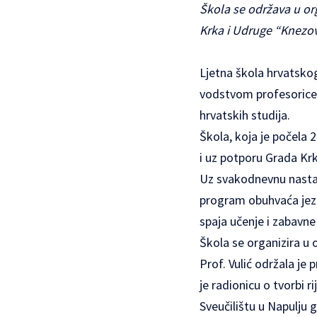
Škola se održava u org
Krka i Udruge “Knezov
Ljetna škola hrvatskog
vodstvom profesorice S
hrvatskih studija.
Škola, koja je počela 2
i uz potporu Grada Kr
Uz svakodnevnu nastav
program obuhvaća jezič
spaja učenje i zabavne 
Škola se organizira u 
Prof. Vulić održala je
je radionicu o tvorbi 
Sveučilištu u Napulju 