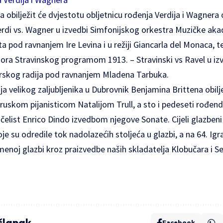
 obilježit će dvjestotu obljetnicu rođenja Verdija i Wagnera
di vs. Wagner u izvedbi Simfonijskog orkestra Muzičke akad
sta pod ravnanjem Ire Levina i u režiji Giancarla del Monaca, 
gora Stravinskog programom 1913. – Stravinski vs Ravel u iz
rskog radija pod ravnanjem Mladena Tarbuka.
ja velikog zaljubljenika u Dubrovnik Benjamina Brittena obilj
 ruskom pijanisticom Natalijom Trull, a sto i pedeseti rođe
ončelist Enrico Dindo izvedbom njegove Sonate. Cijeli glazben
oje su odredile tok nadolazećih stoljeća u glazbi, a na 64. Igr
enoj glazbi kroz praizvedbe naših skladatelja Klobučara i Se
 članak
Facebook