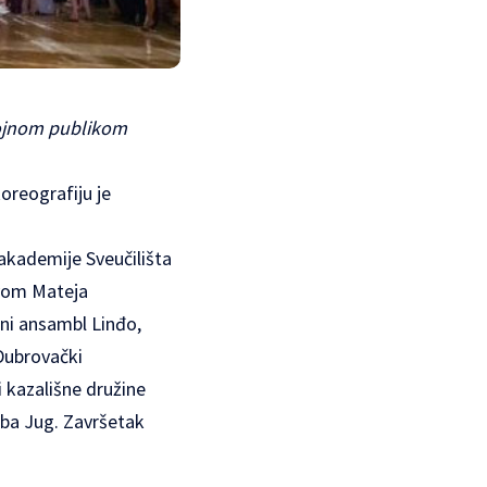
rojnom publikom
oreografiju je
 akademije Sveučilišta
tvom Mateja
rni ansambl Linđo,
 Dubrovački
 kazališne družine
luba Jug. Završetak