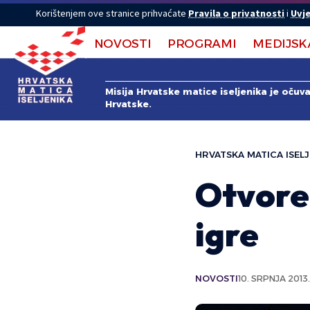
Korištenjem ove stranice prihvaćate
Pravila o privatnosti
i
Uvje
NOVOSTI
PROGRAMI
MEDIJSK
Misija Hrvatske matice iseljenika je očuv
Hrvatske.
HRVATSKA MATICA ISELJ
Otvore
igre
NOVOSTI
10. SRPNJA 2013.