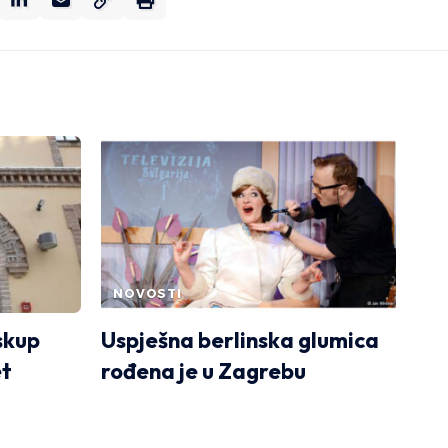
NOVOSTI
skup
Uspješna berlinska glumica
et
rođena je u Zagrebu