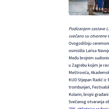
Podizanjem zastave L
svečano su otvorene 64
Ovogodišnju ceremoniju
osmislila Larisa Navoj
Među brojnim sudionici
u Zagrebu kojim je ra
Meštrovića, Akademski
KUD Stjepan Radić iz P
trombunjeri, Festivals
Kolarin, brojni građan
Svečanog otvaranja obi
200. obljetnica rođenj