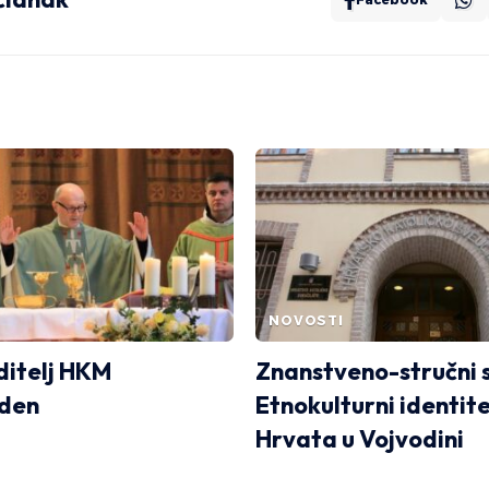
NOVOSTI
ditelj HKM
Znanstveno-stručni 
den
Etnokulturni identit
Hrvata u Vojvodini