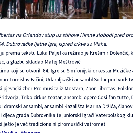
ibertas na Orlandov stup uz stihove Himne slobodi pred b
. Dubrovačke ljetne igre, ispred crkve sv. Vlaha.
 prema tekstu Luka Paljetka režirao je Krešimir Dolenčić, k
ec, a glazbu skladao Matej Meštrović.
ma koji su otvorili 64. Igre su Simfonijski orkestar Muzičke
vnao Tomislav Fačini, Udaraljkaški ansambl Sudar pod vods
 pjevački zbor Pro musica iz Mostara, Zbor Libertas, Folklo
ridvorja, Triko cirkus teatar, ansambl opere Così fan tutte,
ki dramski ansambl, ansambl Kazališta Marina Držića, članovi
i i djeca grada Dubrovnika te juniorski igrači Vaterpolskog k
lježio je već tradicionalni piromuzički vatromet.
a Verdija i Wagnera