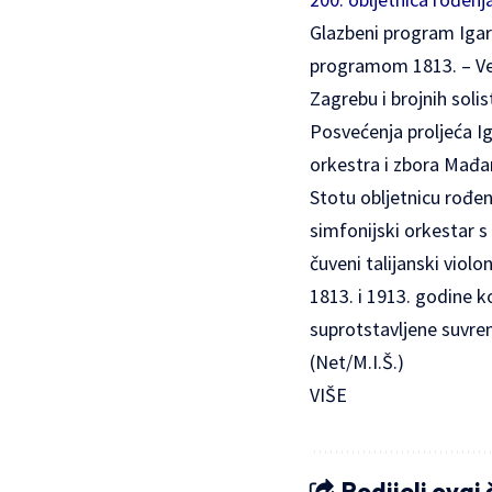
Glazbeni program Igara
programom 1813. – Ver
Zagrebu i brojnih soli
Posvećenja proljeća I
orkestra i zbora Mađa
Stotu obljetnicu rođen
simfonijski orkestar s
čuveni talijanski viol
1813. i 1913. godine k
suprotstavljene suvrem
(Net/M.I.Š.)
VIŠE
Podijeli ovaj