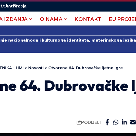
te korištenja
.
A IZDANJA
O NAMA
KONTAKT
EU PROJE
anje nacionalnoga i kulturnoga identiteta, materinskoga jezika 
ENIKA - HMI
>
Novosti
>
Otvorene 64. Dubrovačke ljetne igre
ne 64. Dubrovačke l
PODIJELI