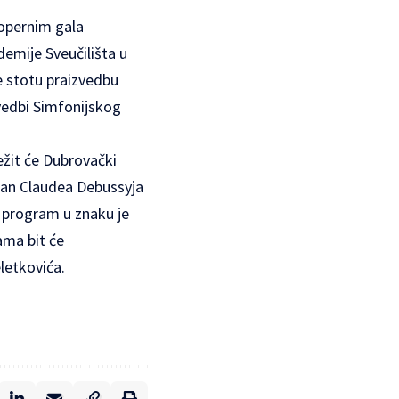
 opernim gala
emije Sveučilišta u
te stotu praizvedbu
vedbi Simfonijskog
ežit će Dubrovački
ndan Claudea Debussyja
i program u znaku je
ama bit će
letkovića.