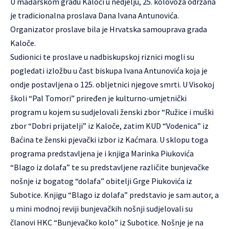
U mađarskom gradu Kaloči u nedjelju, 25. kolovoza održana
je tradicionalna proslava Dana Ivana Antunovića.
ONE
Organizator proslave bila je Hrvatska samouprava grada
crosoftInternetExplorer4
Kaloče.
Sudionici te proslave u nadbiskupskoj riznici mogli su
pogledati izložbu u čast biskupa Ivana Antunovića koja je
ondje postavljena o 125. obljetnici njegove smrti. U Visokoj
školi “Pal Tomori” priređen je kulturno-umjetnički
program u kojem su sudjelovali ženski zbor “Ružice i muški
zbor “Dobri prijatelji” iz Kaloče, zatim KUD “Vodenica” iz
Baćina te ženski pjevački izbor iz Kaćmara. U sklopu toga
programa predstavljena je i knjiga Marinka Piukovića
“Blago iz dolafa” te su predstavljene različite bunjevačke
nošnje iz bogatog “dolafa” obitelji Grge Piukovića iz
Subotice. Knjigu “Blago iz dolafa” predstavio je sam autor, a
u mini modnoj reviji bunjevačkih nošnji sudjelovali su
članovi HKC “Bunjevačko kolo” iz Subotice. Nošnje je na