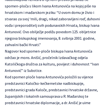
spomen-ploča s likom Ivana Antunovića na kojoj piše na
hrvatskom i mađarskom jeziku: “U ovom domu je živio i
stvarao za svoj ‘mili, dragi, nikad zaboravljeni rod’, duhovni
vođa i preporoditelj svih podunavskih Hrvata, biskup Ivana
Antunović. Ovo obilježje podižu povodom 125. obljetnice
njegova biskupskog imenovanja, 8. svibnja 2001. godine,
zahvalni bački Hrvati.”
Nagovor kod spomen-ploče biskupa Ivana Antunovića
održao je mons. Anišić, pročelnik Izdavačkog odjela
Katoličkoga društva za kulturu, povijest i duhovnost “Ivan
Antunović” iz Subotice.
Kod spomen ploče Ivana Antunovića položili su vijence
predstavnici Kaločko-kečkemetske nadbiskupije,
predstavnici grada Kaloče, predstavnici hrvatske državne,
županijskih i lokalnih samouprava u R. Mađarskoj te
predstavnici hrvatske diplomacije, a dr. Anišić je uime