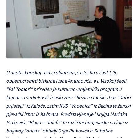
rmal
U nadbiskupskoj riznici otvorena je izložba u čast 125.
obljetnici smrti biskupa Ivana Antunovića, a u Visokoj školi
“Pal Tomori” priređen je kulturno-umjetnički program u
lse
kojem su sudjelovali ženski zbor “Ružice i muški zbor “Dobri
lse
prijatelji” iz Kaloče, zatim KUD “Vodenica” iz Baćina te ženski
lse
pjevački izbor iz Kaćmara. Predstavljena je i knjiga Marinka
R
Piukovića “Blago iz dolafa” te različite bunjevačke nošnje iz
bogatog “dolafa” obitelji Grge Piukovića iz Subotice
ONE