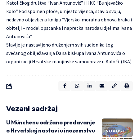
Katoličkog društva “Ivan Antunović” i HKC “Bunjevačko
kolo” kod spomen ploče, umjesto vijenca, stavio svoju,
nedavno objavljenu knjigu “Vjersko-moralna obnova braka i
obitelji – model opstanka i napretka naroda u djelima Ivana
Antunovića”.
Slavlje je nastavljeno druženjem svih sudionika tog
svečanog obilježavanja Dana biskupa Ivana Antunovića o
organizaciji Hrvatske manjinske samouprave u Kaloči. (IKA)
Vezani sadržaj
U Münchenu održano predavanje
o Hrvatskoj nastavi u inozemstvu
NOVOSTI