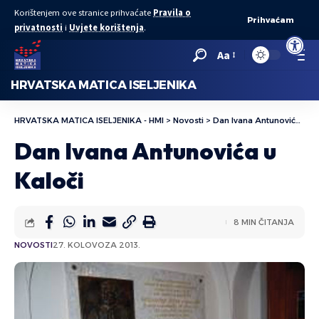
Korištenjem ove stranice prihvaćate
Pravila o
Prihvaćam
privatnosti
i
Uvjete korištenja
.
Open to
Aa
HRVATSKA MATICA ISELJENIKA
HRVATSKA MATICA ISELJENIKA - HMI
>
Novosti
>
Dan Ivana Antunovića u Kaloči
Dan Ivana Antunovića u
Kaloči
8 MIN ČITANJA
NOVOSTI
27. KOLOVOZA 2013.