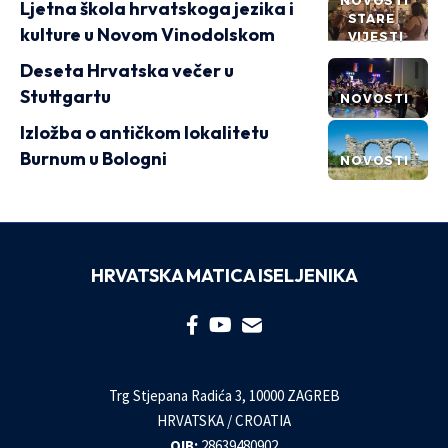
NOVOSTI
Ljetna škola hrvatskoga jezika i
STARE
kulture u Novom Vinodolskom
VIJESTI
Deseta Hrvatska večer u
Stuttgartu
NOVOSTI
Izložba o antičkom lokalitetu
Burnum u Bologni
NOVOSTI
HRVATSKA MATICA ISELJENIKA
Trg Stjepana Radića 3, 10000 ZAGREB
HRVATSKA / CROATIA
OIB:
28639480902