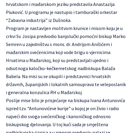
hrvatskom i mađarskom jeziku predstavila Anastazija
Piuković. U programu je nastupio i tamburaški orkestar
“Zabavna industrija” iz Dušnoka.
Program je nastavljen molitvom krunice i misom koju je u
crkvi Sv. Josipa predvodio banjolučki pomoćni biskup Marko
Semren u zajedništvu s mons. dr. Andrijom Anišićem i
mađarskim svećenicima koji vode brigu o vjernicima
Hrvatima u Mađarskoj, koji su predstavljali ujedno i
odsutnoga kaločko-kečkemetskog nadbiskupa Balaža
Babela. Na misi su se okupili i predstavnici hrvatskih
državnih, županijskih i lokalnih samouprava te veleposlanik
i generalna konzulica RH u Mađarskoj.
Poslije mise bilo je prisjećanje na biskupa Ivana Antunovića
ispred tzv. “Antunovićeve kurije” u kojoj je on živio i radio
najveći dio svoga svećeničkog i kanoničkog odnosno
biskupskog djelovanja. U toj kući sada je smještena
nadbiskupska riznica a u njenom predvorju nalazi se