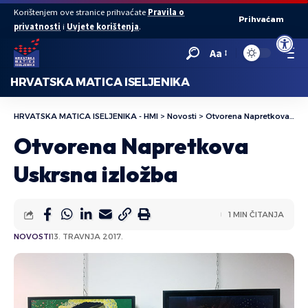
Korištenjem ove stranice prihvaćate
Pravila o
Prihvaćam
privatnosti
i
Uvjete korištenja
.
Open to
Aa
HRVATSKA MATICA ISELJENIKA
HRVATSKA MATICA ISELJENIKA - HMI
>
Novosti
>
Otvorena Napretkova Uskrsna izložba
Otvorena Napretkova
Uskrsna izložba
1 MIN ČITANJA
NOVOSTI
13. TRAVNJA 2017.