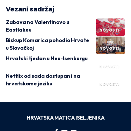
Vezani sadržaj
Zabava na Valentinovo u
Eastlakeu
NOVOSTI
Biskup Komarica pohodio Hrvate
u Slovačkoj
NOVOSTI
Hrvatski tjedan u Neu-Isenburgu
NOVOSTI
Netflix od sada dostupan i na
hrvatskome jeziku
NOVOSTI
HRVATSKA MATICA ISELJENIKA