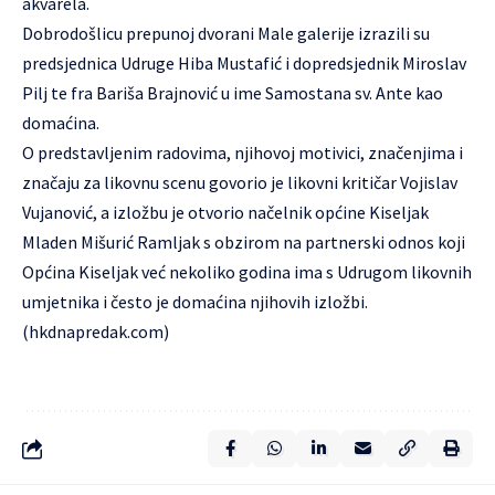
akvarela.
Dobrodošlicu prepunoj dvorani Male galerije izrazili su
predsjednica Udruge Hiba Mustafić i dopredsjednik Miroslav
Pilj te fra Bariša Brajnović u ime Samostana sv. Ante kao
domaćina.
O predstavljenim radovima, njihovoj motivici, značenjima i
značaju za likovnu scenu govorio je likovni kritičar Vojislav
Vujanović, a izložbu je otvorio načelnik općine Kiseljak
Mladen Mišurić Ramljak s obzirom na partnerski odnos koji
Općina Kiseljak već nekoliko godina ima s Udrugom likovnih
umjetnika i često je domaćina njihovih izložbi.
(
hkdnapredak.com
)