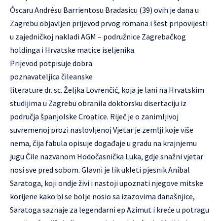
Óscaru Andrésu Barrientosu Bradasicu (39) ovih je dana u
Zagrebu objavljen prijevod prvog romana i šest pripovijesti
u zajedničkoj nakladi AGM – podružnice Zagrebačkog
holdinga i Hrvatske matice iseljenika.
Prijevod potpisuje dobra
poznavateljica čileanske
literature dr. sc. Željka Lovrenčić, koja je lani na Hrvatskim
studijima u Zagrebu obranila doktorsku disertaciju iz
područja španjolske Croatice. Riječ je o zanimljivoj
suvremenoj prozi naslovljenoj Vjetar je zemlji koje više
nema, čija fabula opisuje događaje u gradu na krajnjemu
jugu Čile nazvanom Hodočasnička Luka, gdje snažni vjetar
nosi sve pred sobom. Glavni je lik ukleti pjesnik Aníbal
Saratoga, koji ondje živi i nastoji upoznati njegove mitske
korijene kako bi se bolje nosio sa izazovima današnjice,
Saratoga saznaje za legendarni ep Azimut i kreće u potragu