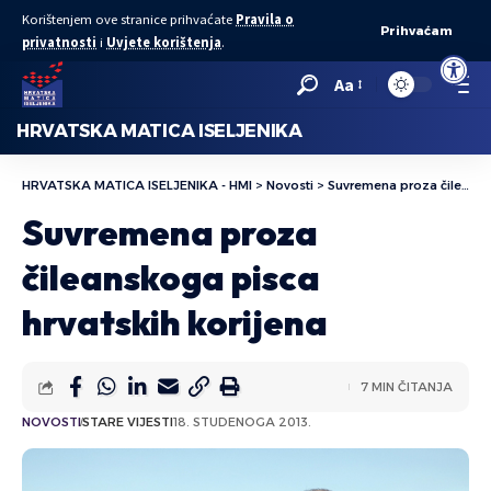
Korištenjem ove stranice prihvaćate
Pravila o
Prihvaćam
privatnosti
i
Uvjete korištenja
.
Open to
Aa
HRVATSKA MATICA ISELJENIKA
HRVATSKA MATICA ISELJENIKA - HMI
>
Novosti
>
Suvremena proza čileanskoga pisca hrvatskih korijena
Suvremena proza
čileanskoga pisca
hrvatskih korijena
7 MIN ČITANJA
NOVOSTI
STARE VIJESTI
18. STUDENOGA 2013.