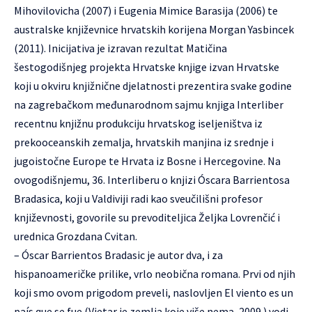
Mihovilovicha (2007) i Eugenia Mimice Barasija (2006) te
australske književnice hrvatskih korijena Morgan Yasbincek
(2011). Inicijativa je izravan rezultat Matičina
šestogodišnjeg projekta Hrvatske knjige izvan Hrvatske
koji u okviru knjižnične djelatnosti prezentira svake godine
na zagrebačkom međunarodnom sajmu knjiga Interliber
recentnu knjižnu produkciju hrvatskog iseljeništva iz
prekooceanskih zemalja, hrvatskih manjina iz srednje i
jugoistočne Europe te Hrvata iz Bosne i Hercegovine.
Na
ovogodišnjemu, 36. Interliberu o knjizi Óscara Barrientosa
Bradasica, koji u Valdiviji radi kao sveučilišni profesor
književnosti, govorile su prevoditeljica Željka Lovrenčić i
urednica Grozdana Cvitan.
– Óscar Barrientos Bradasic je autor dva, i za
hispanoameričke prilike, vrlo neobična romana. Prvi od njih
koji smo ovom prigodom preveli, naslovljen El viento es un
país que se fue (Vjetar je zemlja koje više nema, 2009.) vodi