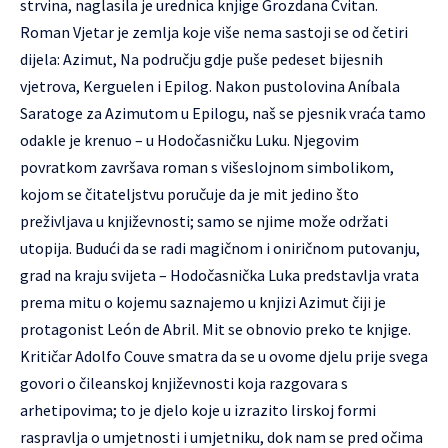
strvina, naglasila je urednica knjige Grozdana Cvitan.
Roman Vjetar je zemlja koje više nema sastoji se od četiri
dijela: Azimut, Na području gdje puše pedeset bijesnih
vjetrova, Kerguelen i Epilog. Nakon pustolovina Aníbala
Saratoge za Azimutom u Epilogu, naš se pjesnik vraća tamo
odakle je krenuo – u Hodočasničku Luku. Njegovim
povratkom završava roman s višeslojnom simbolikom,
kojom se čitateljstvu poručuje da je mit jedino što
preživljava u književnosti; samo se njime može održati
utopija. Budući da se radi magičnom i oniričnom putovanju,
grad na kraju svijeta – Hodočasnička Luka predstavlja vrata
prema mitu o kojemu saznajemo u knjizi Azimut čiji je
protagonist León de Abril. Mit se obnovio preko te knjige.
Kritičar Adolfo Couve smatra da se u ovome djelu prije svega
govori o čileanskoj književnosti koja razgovara s
arhetipovima; to je djelo koje u izrazito lirskoj formi
raspravlja o umjetnosti i umjetniku, dok nam se pred očima