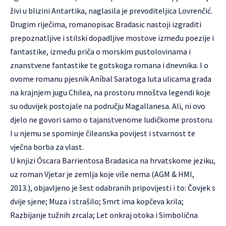
živi u blizini Antartika, naglasila je prevoditeljica Lovrenčić.
Drugim riječima, romanopisac Bradasic nastoji izgraditi
prepoznatljive i stilski dopadljive mostove između poezije i
fantastike, između priča o morskim pustolovinama i
znanstvene fantastike te gotskoga romana i dnevnika. I o
ovome romanu pjesnik Aníbal Saratoga luta ulicama grada
na krajnjem jugu Chilea, na prostoru mnoštva legendi koje
su oduvijek postojale na području Magallanesa. Ali, ni ovo
djelo ne govori samo o tajanstvenome ludičkome prostoru.
I u njemu se spominje čileanska povijest i stvarnost te
vječna borba za vlast.
U knjizi Óscara Barrientosa Bradasica na hrvatskome jeziku,
uz roman Vjetar je zemlja koje više nema (AGM & HMI,
2013.), objavljeno je šest odabranih pripovijesti i to: Čovjek s
dvije sjene; Muza i strašilo; Smrt ima kopčeva krila;
Razbijanje tužnih zrcala; Let onkraj otoka i Simbolična