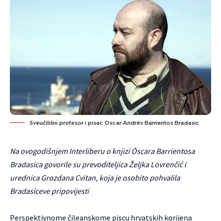
Sveučilišni profesor i pisac Oscar Andrés Barrientos Bradasic
Na ovogodišnjem Interliberu o knjizi Óscara Barrientosa
Bradasica govorile su prevoditeljica Željka Lovrenčić i
urednica Grozdana Cvitan, koja je osobito pohvalila
Bradasiceve pripovijesti
Perspektivnome čileanskome piscu hrvatskih korijena