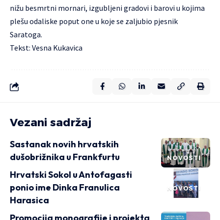
nižu besmrtni mornari, izgubljeni gradovi i barovi u kojima
plešu odaliske poput one u koje se zaljubio pjesnik
Saratoga.
Tekst: Vesna Kukavica
Vezani sadržaj
Sastanak novih hrvatskih
dušobrižnika u Frankfurtu
NOVOSTI
Hrvatski Sokol u Antofagasti
ponio ime Dinka Franulica
NOVOSTI
Harasica
Promocija monografije i projekta