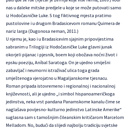
nas u daleke mitske predjele u koje se može putovati samo
iz Hodočasničke Luke. S tog fiktivnog mjesta pratimo
pustolovine i u drugom Bradasicevom romanu Quimera de
nariz larga (Dugonosa neman, 2011.)
U njemu je, kao i u Bradasicevim sjajnim pripovijestima
sabranim u Trilogiji iz Hodočasničke Luke glavni junak
okorjeli pijanac i pjesnik, boem koji obožava noćni život i
epsku poeziju, Aníbal Saratoga. On je ujedno smiješni
zabavljač i neumorni istraživač ulica toga grada
smještenoga vjerojatno u Magaljanskome tjesnacu.
Roman pripada istovremeno i regionalnoj i nacionalnoj
književnosti, ali je ujedno „i simbol hispanoameričkoga
jedinstva, neka vrst pandana Panamskome kanalu čime se
naglašava povijesno-kulturno jedinstvo Latinske Amerike“
suglasna sam s tamošnjim čileanskim kritičarom Marcelom
Melladom. No, budući da slijedi najbolju tradiciju svjetske