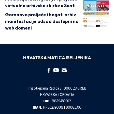
virtualne arhivske zbirke u Sonti
NOVOSTI
Goranovo proljeće i bogati arhiv
manifestacije odsad dostupni na
NOVOSTI
web domeni
HRVATSKA MATICA ISELJENIKA
Trg Stjepana Radića 3, 10000 ZAGREB
HRVATSKA / CROATIA
OIB:
28639480902
IBAN:
HR8023900011100021305