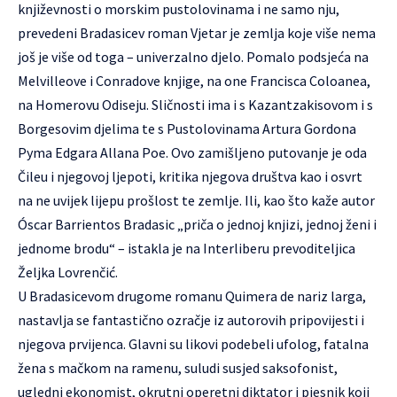
književnosti o morskim pustolovinama i ne samo nju,
prevedeni Bradasicev roman Vjetar je zemlja koje više nema
još je više od toga – univerzalno djelo. Pomalo podsjeća na
Melvilleove i Conradove knjige, na one Francisca Coloanea,
na Homerovu Odiseju. Sličnosti ima i s Kazantzakisovom i s
Borgesovim djelima te s Pustolovinama Artura Gordona
Pyma Edgara Allana Poe. Ovo zamišljeno putovanje je oda
Čileu i njegovoj ljepoti, kritika njegova društva kao i osvrt
na ne uvijek lijepu prošlost te zemlje. Ili, kao što kaže autor
Óscar Barrientos Bradasic „priča o jednoj knjizi, jednoj ženi i
jednome brodu“ – istakla je na Interliberu prevoditeljica
Željka Lovrenčić.
U Bradasicevom drugome romanu Quimera de nariz larga,
nastavlja se fantastično ozračje iz autorovih pripovijesti i
njegova prvijenca. Glavni su likovi podebeli ufolog, fatalna
žena s mačkom na ramenu, suludi susjed saksofonist,
ugledni ekonomist, okrutni operetni diktator i pjesnik koji