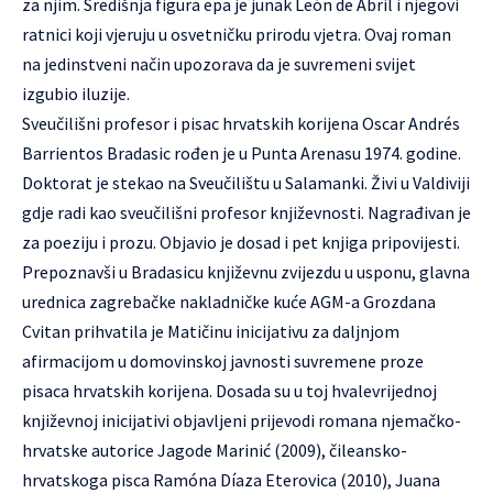
za njim. Središnja figura epa je junak León de Abril i njegovi
ratnici koji vjeruju u osvetničku prirodu vjetra. Ovaj roman
na jedinstveni način upozorava da je suvremeni svijet
izgubio iluzije.
Sveučilišni profesor i pisac hrvatskih korijena Oscar Andrés
Barrientos Bradasic rođen je u Punta Arenasu 1974. godine.
Doktorat je stekao na Sveučilištu u Salamanki. Živi u Valdiviji
gdje radi kao sveučilišni profesor književnosti. Nagrađivan je
za poeziju i prozu. Objavio je dosad i pet knjiga pripovijesti.
Prepoznavši u Bradasicu književnu zvijezdu u usponu, glavna
urednica zagrebačke nakladničke kuće AGM-a Grozdana
Cvitan prihvatila je Matičinu inicijativu za daljnjom
afirmacijom u domovinskoj javnosti suvremene proze
pisaca hrvatskih korijena.
Dosada su u toj hvalevrijednoj
književnoj inicijativi objavljeni prijevodi romana njemačko-
hrvatske autorice Jagode Marinić (2009), čileansko-
hrvatskoga pisca Ramóna Díaza Eterovica (2010), Juana