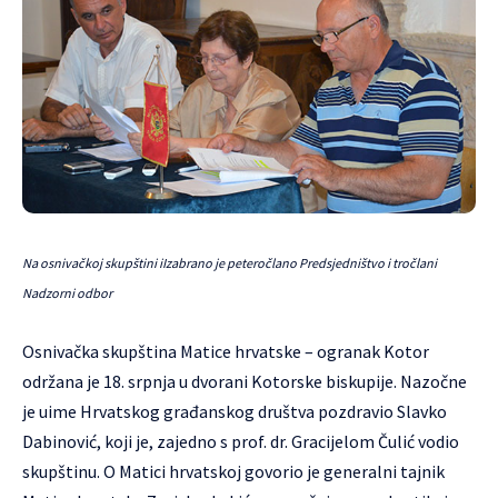
Na osnivačkoj skupštini iIzabrano je peteročlano Predsjedništvo i tročlani
Nadzorni odbor
Osnivačka skupština Matice hrvatske – ogranak Kotor
održana je 18. srpnja u dvorani Kotorske biskupije. Nazočne
je uime Hrvatskog građanskog društva pozdravio Slavko
Dabinović, koji je, zajedno s prof. dr. Gracijelom Čulić vodio
skupštinu. O Matici hrvatskoj govorio je generalni tajnik