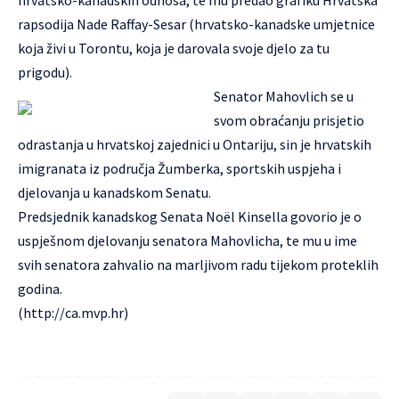
hrvatsko-kanadskih odnosa, te mu predao grafiku Hrvatska
rapsodija Nade Raffay-Sesar (hrvatsko-kanadske umjetnice
koja živi u Torontu, koja je darovala svoje djelo za tu
prigodu).
Senator Mahovlich se u
svom obraćanju prisjetio
odrastanja u hrvatskoj zajednici u Ontariju, sin je hrvatskih
imigranata iz područja Žumberka, sportskih uspjeha i
djelovanja u kanadskom Senatu.
Predsjednik kanadskog Senata Noël Kinsella govorio je o
uspješnom djelovanju senatora Mahovlicha, te mu u ime
svih senatora zahvalio na marljivom radu tijekom proteklih
godina.
(
http://ca.mvp.hr
)