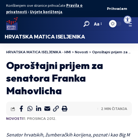
Korištenjem ove stranice prihvaćate
Pravila o
Prihvaćam
privatnosti
i
Uvjete korištenja
.
Open to
Aa
HRVATSKA MATICA ISELJENIKA
HRVATSKA MATICA ISELJENIKA - HMI
>
Novosti
>
Oproštajni prijem za senatora Franka Mahovlicha
Oproštajni prijem za
senatora Franka
Mahovlicha
2 MIN ČITANJA
NOVOSTI
11. PROSINCA 2012.
Senator hrvatskih, žumberačkih korijena, poznat i kao Big M