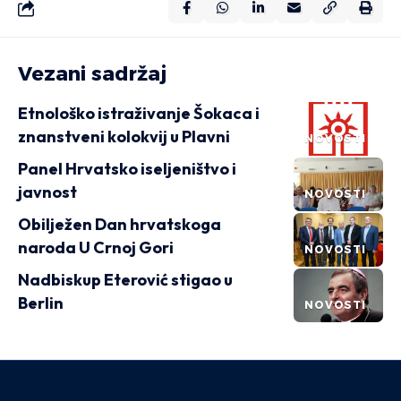
Vezani sadržaj
Etnološko istraživanje Šokaca i
znanstveni kolokvij u Plavni
NOVOSTI
Panel Hrvatsko iseljeništvo i
javnost
NOVOSTI
Obilježen Dan hrvatskoga
naroda U Crnoj Gori
NOVOSTI
Nadbiskup Eterović stigao u
Berlin
NOVOSTI