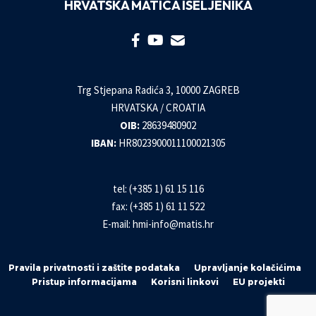
HRVATSKA MATICA ISELJENIKA
Trg Stjepana Radića 3, 10000 ZAGREB
HRVATSKA / CROATIA
OIB:
28639480902
IBAN:
HR8023900011100021305
tel: (+385 1) 61 15 116
fax: (+385 1) 61 11 522
E-mail:
hmi-info@matis.hr
Pravila privatnosti i zaštite podataka
Upravljanje kolačićima
Pristup informacijama
Korisni linkovi
EU projekti