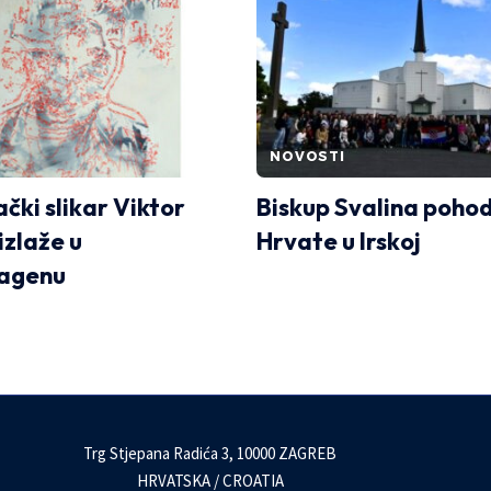
NOVOSTI
čki slikar Viktor
Biskup Svalina poho
izlaže u
Hrvate u Irskoj
agenu
Trg Stjepana Radića 3, 10000 ZAGREB
HRVATSKA / CROATIA