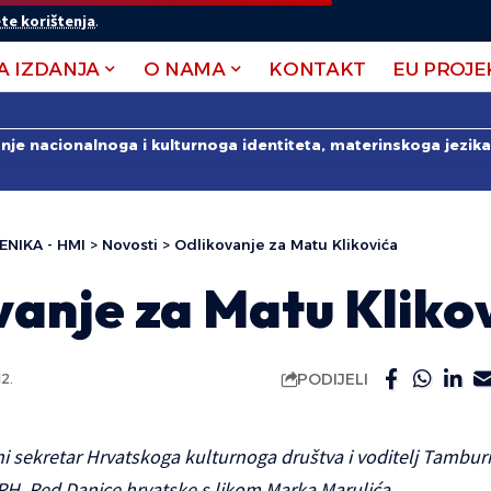
te korištenja
.
A IZDANJA
O NAMA
KONTAKT
EU PROJE
anje nacionalnoga i kulturnoga identiteta, materinskoga jezika 
ENIKA - HMI
>
Novosti
>
Odlikovanje za Matu Klikovića
vanje za Matu Kliko
PODIJELI
2.
i sekretar Hrvatskoga kulturnoga društva i voditelj Tambur
 RH, Red Danice hrvatske s likom Marka Marulića