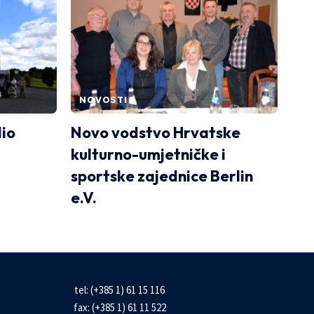
NOVOSTI
dio
Novo vodstvo Hrvatske
kulturno-umjetničke i
sportske zajednice Berlin
e.V.
tel: (+385 1) 61 15 116
fax: (+385 1) 61 11 522