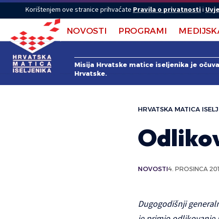
Korištenjem ove stranice prihvaćate
Pravila o privatnosti
i
Uvje
NOVOSTI
PROGRAMI
MEDIJSK
Misija Hrvatske matice iseljenika je očuv
Hrvatske.
HRVATSKA MATICA ISELJ
Odliko
NOVOSTI
4. PROSINCA 201
Dugogodišnji generaln
je primio odlikovanje