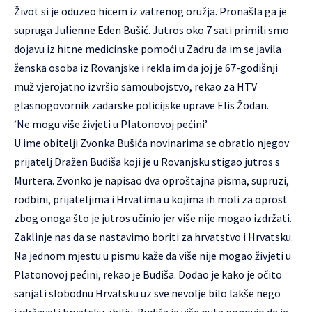
Život si je oduzeo hicem iz vatrenog oružja. Pronašla ga je
supruga Julienne Eden Bušić. Jutros oko 7 sati primili smo
dojavu iz hitne medicinske pomoći u Zadru da im se javila
ženska osoba iz Rovanjske i rekla im da joj je 67-godišnji
muž vjerojatno izvršio samoubojstvo, rekao za HTV
glasnogovornik zadarske policijske uprave Elis Žodan.
‘Ne mogu više živjeti u Platonovoj pećini’
U ime obitelji Zvonka Bušića novinarima se obratio njegov
prijatelj Dražen Budiša koji je u Rovanjsku stigao jutros s
Murtera. Zvonko je napisao dva oproštajna pisma, supruzi,
rodbini, prijateljima i Hrvatima u kojima ih moli za oprost
zbog onoga što je jutros učinio jer više nije mogao izdržati.
Zaklinje nas da se nastavimo boriti za hrvatstvo i Hrvatsku.
Na jednom mjestu u pismu kaže da više nije mogao živjeti u
Platonovoj pećini, rekao je Budiša. Dodao je kako je očito
sanjati slobodnu Hrvatsku uz sve nevolje bilo lakše nego