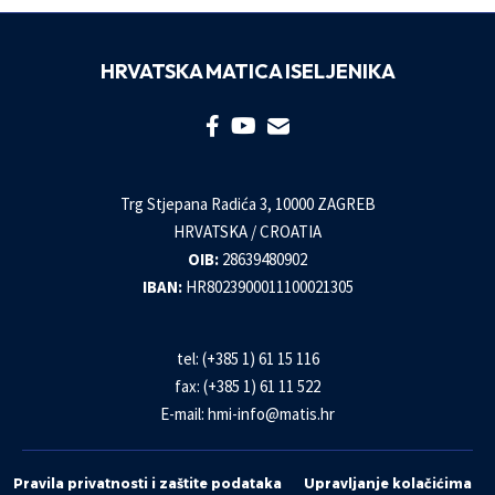
HRVATSKA MATICA ISELJENIKA
Trg Stjepana Radića 3, 10000 ZAGREB
HRVATSKA / CROATIA
OIB:
28639480902
IBAN:
HR8023900011100021305
tel: (+385 1) 61 15 116
fax: (+385 1) 61 11 522
E-mail:
hmi-info@matis.hr
Pravila privatnosti i zaštite podataka
Upravljanje kolačićima