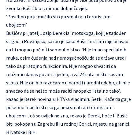
izdržavati hrvatsku zbilju. Budiša je više puta ponovio da je
Zvonko Bušić bio iznimno dobar čovjek.
‘Posebno ga je mučilo što ga smatraju teroristom i
ubojicom’
Bušićev prijatelj Josip Đerek iz Imotskoga, koji je tadođer
stigao u Rovanjsku, kazao je kako Bušić ni s čim nije odavao
da bi mogao počiniti samoubojstvo. ‘Nije imao specijalnih
muka, osim čuđenja nad nemogućnošću da se država uredi
tako da pristojno funkcionira. Nije mogao shvatiti da
možemo danas govoriti jedno, a za 24 sata nešto sasvim
stoto. Nije on bio razočaran u narod i narodni odabir, ali nije
shvaćao da se nešto može raditi naopako i stalno tako’,
kazao je Đerek novinaru HTV-a Vladimiru Šetki. Kaže da ga je
posebno mučilo što su ga neki smatrali teroristom i
ubojicom. Još se uvijek ne zna, rekao je Đerek, hoće li Bušić
biti pokopan u Zagrebu ili u rodnoj Gorici, mjestu na granici
Hrvatske i BiH.