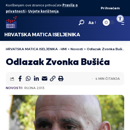
Korištenjem ove stranice prihvaćate
Pravila o
Prihvaćam
privatnosti
i
Uvjete korištenja
.
Open to
Aa
HRVATSKA MATICA ISELJENIKA
HRVATSKA MATICA ISELJENIKA - HMI
>
Novosti
>
Odlazak Zvonka Bušića
Odlazak Zvonka Bušića
4 MIN ČITANJA
NOVOSTI
1. RUJNA 2013.