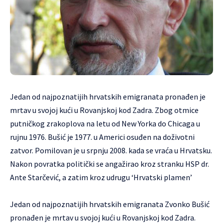
Jedan od najpoznatijih hrvatskih emigranata pronađen je
mrtav u svojoj kući u Rovanjskoj kod Zadra. Zbog otmice
putničkog zrakoplova na letu od New Yorka do Chicaga u
rujnu 1976. Bušić je 1977. u Americi osuđen na doživotni
zatvor. Pomilovan je u srpnju 2008. kada se vraća u Hrvatsku.
Nakon povratka politički se angažirao kroz stranku HSP dr.
Ante Starčević, a zatim kroz udrugu ‘Hrvatski plamen’
Jedan od najpoznatijih hrvatskih emigranata Zvonko Bušić
pronađen je mrtav u svojoj kući u Rovanjskoj kod Zadra.