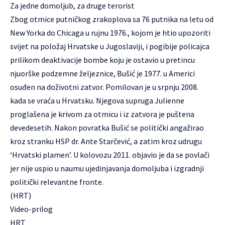
Za jedne domoljub, za druge terorist
Zbog otmice putničkog zrakoplova sa 76 putnika na letu od
New Yorka do Chicaga u rujnu 1976., kojom je htio upozoriti
svijet na položaj Hrvatske u Jugoslaviji, i pogibije policajca
prilikom deaktivacije bombe koju je ostavio u pretincu
njuorške podzemne željeznice, Bušić je 1977. u Americi
osuđen na doživotni zatvor. Pomilovan je u srpnju 2008.
kada se vraća u Hrvatsku. Njegova supruga Julienne
proglašena je krivom za otmicu i iz zatvora je puštena
devedesetih. Nakon povratka Bušić se politički angažirao
kroz stranku HSP dr. Ante Starčević, a zatim kroz udrugu
‘Hrvatski plamen’. U kolovozu 2011. objavio je da se povlači
jer nije uspio u naumu ujedinjavanja domoljuba i izgradnji
politički relevantne fronte.
(HRT)
Video-prilog
HRT