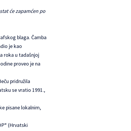
 Ostat će zapamćen po
grafskog blaga. Čamba
adio je kao
ga roka u tadašnjoj
godine proveo je na
Beču pridružila
tsku se vratio 1991.,
rke pisane lokalnim,
OP“ (Hrvatski