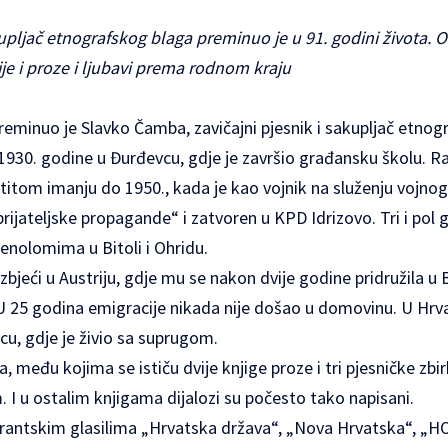
kupljač etnografskog blaga preminuo je u 91. godini života.
je i proze i ljubavi prema rodnom kraju
preminuo je Slavko Čamba, zavičajni pjesnik i sakupljač etno
1930. godine u Đurđevcu, gdje je završio građansku školu. R
stitom imanju do 1950., kada je kao vojnik na služenju vojno
jateljske propagande“ i zatvoren u KPD Idrizovo. Tri i pol 
nolomima u Bitoli i Ohridu.
zbjeći u Austriju, gdje mu se nakon dvije godine pridružila u 
 U 25 godina emigracije nikada nije došao u domovinu. U Hrva
u, gdje je živio sa suprugom.
, među kojima se ističu dvije knjige proze i tri pjesničke zbi
I u ostalim knjigama dijalozi su počesto tako napisani.
grantskim glasilima „Hrvatska država“, „Nova Hrvatska“, „H