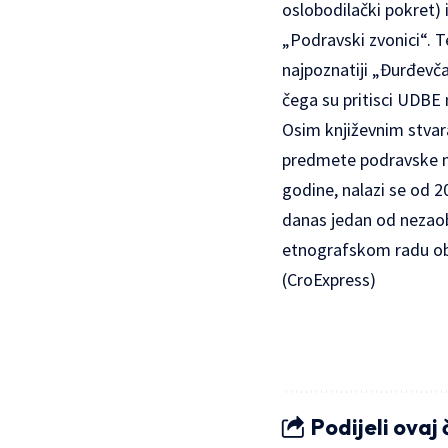
oslobodilački pokret) 
„Podravski zvonici“. 
najpoznatiji „Đurđevča
čega su pritisci UDBE 
Osim književnim stvar
predmete podravske ma
godine, nalazi se od 
danas jedan od nezaob
etnografskom radu obj
(CroExpress)
Podijeli ovaj