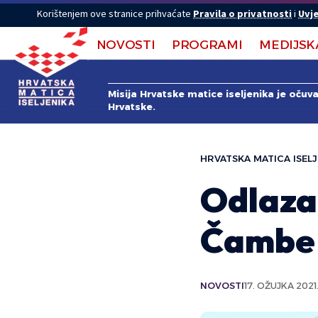
Korištenjem ove stranice prihvaćate
Pravila o privatnosti
i
Uvje
NOVOSTI
PROGRAMI
MEDIJSK
Misija Hrvatske matice iseljenika je očuv
Hrvatske.
HRVATSKA MATICA ISELJ
Odlaza
Čambe
NOVOSTI
17. OŽUJKA 2021