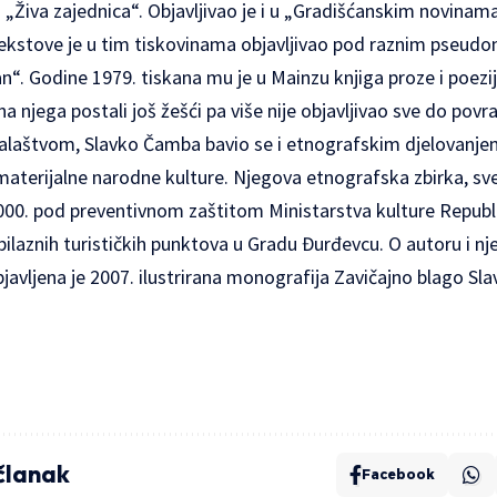
i „Živa zajednica“. Objavljivao je i u „Gradišćanskim novinam
Tekstove je u tim tiskovinama objavljivao pod raznim pseudon
n“. Godine 1979. tiskana mu je u Mainzu knjiga proze i poez
na njega postali još žešći pa više nije objavljivao sve do povr
alaštvom, Slavko Čamba bavio se i etnografskim djelovanjem,
terijalne narodne kulture. Njegova etnografska zbirka, sv
2000. pod preventivnom zaštitom Ministarstva kulture Republ
ilaznih turističkih punktova u Gradu Đurđevcu. O autoru i 
avljena je 2007. ilustrirana monografija Zavičajno blago Sl
 članak
Facebook