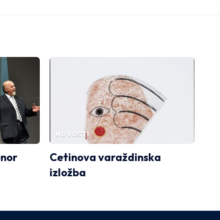
NOVOSTI
enor
Cetinova varaždinska
izložba