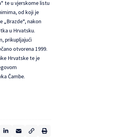
a“ te u vjerskome listu
imima, od koji je
ije „Brazde“, nakon
atka u Hrvatsku.
 prikupljajući
ečano otvorena 1999.
ike Hrvatske te je
njegovom
avka Čambe.