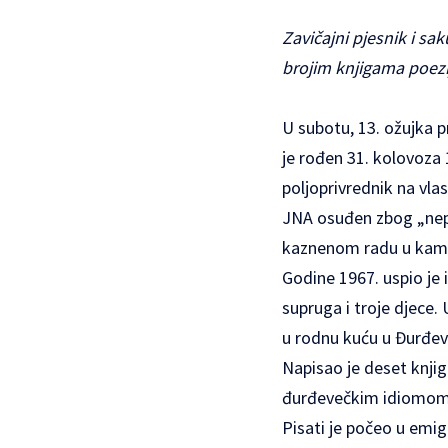
Zavičajni pjesnik i sa
brojim knjigama poezi
U subotu, 13. ožujka 
je rođen 31. kolovoza 
poljoprivrednik na vla
JNA osuđen zbog „nepri
kaznenom radu u kame
Godine 1967. uspio je i
supruga i troje djece.
u rodnu kuću u Đurđevc
Napisao je deset knjiga
đurđevečkim idiomom. 
Pisati je počeo u emi