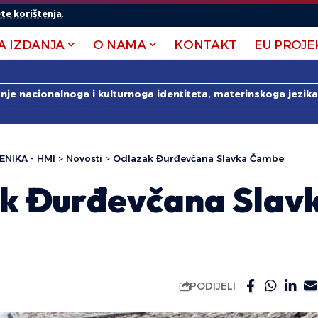
te korištenja
.
A IZDANJA
O NAMA
KONTAKT
EU PROJE
anje nacionalnoga i kulturnoga identiteta, materinskoga jezika 
ENIKA - HMI
>
Novosti
>
Odlazak Đurđevčana Slavka Čambe
k Đurđevčana Slav
PODIJELI
.