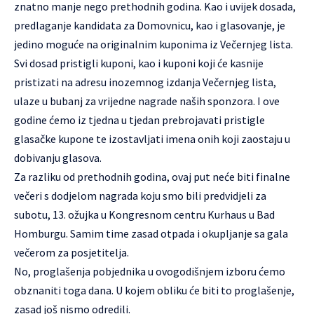
znatno manje nego prethodnih godina. Kao i uvijek dosada,
predlaganje kandidata za Domovnicu, kao i glasovanje, je
jedino moguće na originalnim kuponima iz Večernjeg lista.
Svi dosad pristigli kuponi, kao i kuponi koji će kasnije
pristizati na adresu inozemnog izdanja Večernjeg lista,
ulaze u bubanj za vrijedne nagrade naših sponzora. I ove
godine ćemo iz tjedna u tjedan prebrojavati pristigle
glasačke kupone te izostavljati imena onih koji zaostaju u
dobivanju glasova.
Za razliku od prethodnih godina, ovaj put neće biti finalne
večeri s dodjelom nagrada koju smo bili predvidjeli za
subotu, 13. ožujka u Kongresnom centru Kurhaus u Bad
Homburgu. Samim time zasad otpada i okupljanje sa gala
večerom za posjetitelja.
No, proglašenja pobjednika u ovogodišnjem izboru ćemo
obznaniti toga dana. U kojem obliku će biti to proglašenje,
zasad još nismo odredili.