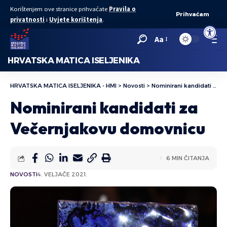
Korištenjem ove stranice prihvaćate
Pravila o
Prihvaćam
privatnosti
i
Uvjete korištenja
.
Open to
Aa
HRVATSKA MATICA ISELJENIKA
HRVATSKA MATICA ISELJENIKA - HMI
>
Novosti
>
Nominirani kandidati za Večernjakovu domovnicu
Nominirani kandidati za
Večernjakovu domovnicu
6 MIN ČITANJA
NOVOSTI
4. VELJAČE 2021.