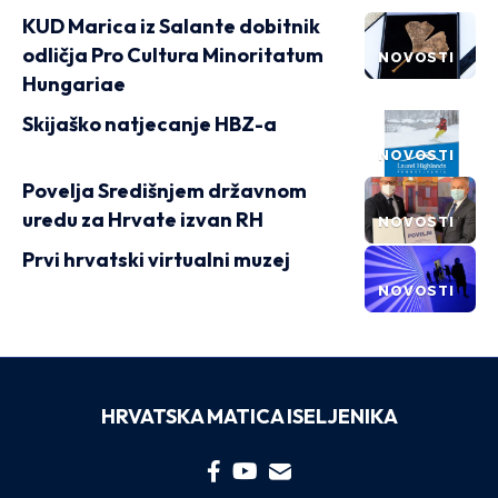
KUD Marica iz Salante dobitnik
odličja Pro Cultura Minoritatum
NOVOSTI
Hungariae
Skijaško natjecanje HBZ-a
NOVOSTI
Povelja Središnjem državnom
uredu za Hrvate izvan RH
NOVOSTI
Prvi hrvatski virtualni muzej
NOVOSTI
HRVATSKA MATICA ISELJENIKA