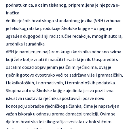
podnatuknica, a osim tiskanog, pripremljena je njegova e-
inačica
Veliki rječnik hrvatskoga standardnog jezika (VRH) vrhunac
je leksikografske produkcije Školske knjige – u njega je
ugrađen dugogodišnji rad stručne redakcije, mnogih autora,
urednika i suradnika.
VRH je namijenjen najširem krugu korisnika odnosno svima
koji žele bolje znati ili naučiti hrvatski jezik. U usporedbi s
ostalim dosad objavljenim jezičnim rječnicima, ovaj je
rječnik gotovo dvostruko veći te sadržava više i gramatičkih,
i leksikoloških, i normativnih, i terminoloških podataka.
Skupina autora Školske knjige ujedinila je sva pozitivna
iskustva i sastavila rječnik uspostavivši posve novu
koncepciju obradbe rječničkoga članka, čime je napravljen
važan iskorak u odnosu prema domaćoj tradiciji. Ovim se
djelom hrvatska leksikografija svrstala uz bok sličnim