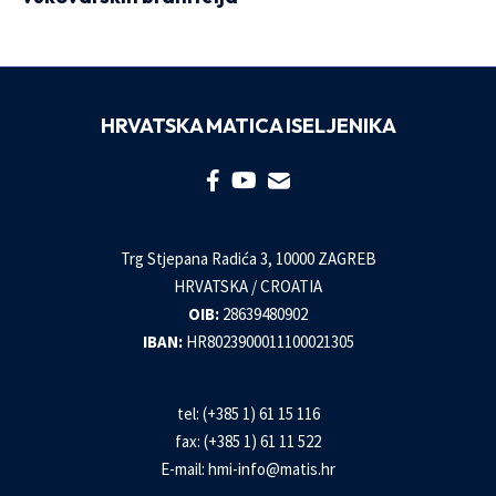
HRVATSKA MATICA ISELJENIKA
Trg Stjepana Radića 3, 10000 ZAGREB
HRVATSKA / CROATIA
OIB:
28639480902
IBAN:
HR8023900011100021305
tel: (+385 1) 61 15 116
fax: (+385 1) 61 11 522
E-mail:
hmi-info@matis.hr