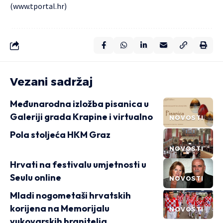
(
www.tportal.hr
)
Vezani sadržaj
Međunarodna izložba pisanica u
Galeriji grada Krapine i virtualno
NOVOSTI
Pola stoljeća HKM Graz
NOVOSTI
Hrvati na festivalu umjetnosti u
Seulu online
NOVOSTI
Mladi nogometaši hrvatskih
korijena na Memorijalu
NOVOSTI
vukovarskih branitelja