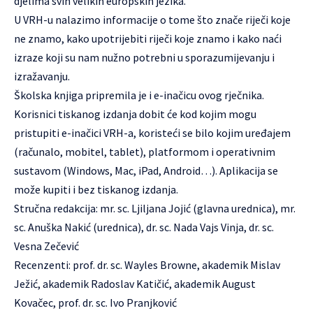
djelima svih velikih europskih jezika.
U VRH-u nalazimo informacije o tome što znače riječi koje
ne znamo, kako upotrijebiti riječi koje znamo i kako naći
izraze koji su nam nužno potrebni u sporazumijevanju i
izražavanju.
Školska knjiga pripremila je i e-inačicu ovog rječnika.
Korisnici tiskanog izdanja dobit će kod kojim mogu
pristupiti e-inačici VRH-a, koristeći se bilo kojim uređajem
(računalo, mobitel, tablet), platformom i operativnim
sustavom (Windows, Mac, iPad, Android…). Aplikacija se
može kupiti i bez tiskanog izdanja.
Stručna redakcija: mr. sc. Ljiljana Jojić (glavna urednica), mr.
sc. Anuška Nakić (urednica), dr. sc. Nada Vajs Vinja, dr. sc.
Vesna Zečević
Recenzenti: prof. dr. sc. Wayles Browne, akademik Mislav
Ježić, akademik Radoslav Katičić, akademik August
Kovačec, prof. dr. sc. Ivo Pranjković