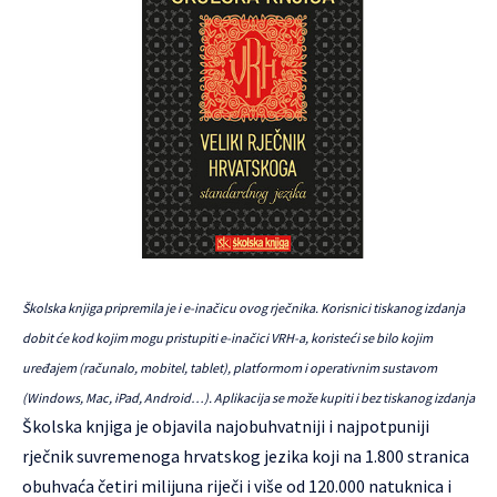
Školska knjiga pripremila je i e-inačicu ovog rječnika. Korisnici tiskanog izdanja
dobit će kod kojim mogu pristupiti e-inačici VRH-a, koristeći se bilo kojim
uređajem (računalo, mobitel, tablet), platformom i operativnim sustavom
(Windows, Mac, iPad, Android…). Aplikacija se može kupiti i bez tiskanog izdanja
Školska knjiga je objavila najobuhvatniji i najpotpuniji
rječnik suvremenoga hrvatskog jezika koji na 1.800 stranica
obuhvaća četiri milijuna riječi i više od 120.000 natuknica i