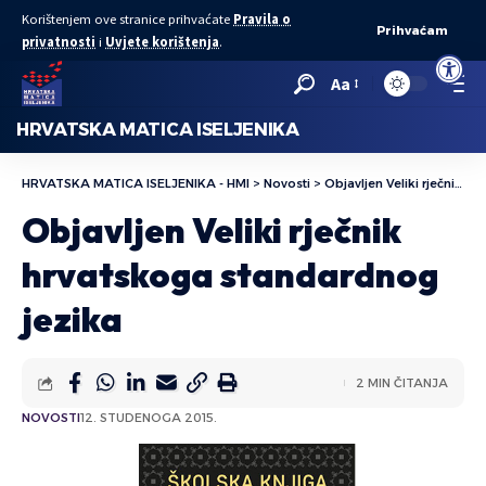
Korištenjem ove stranice prihvaćate
Pravila o
Prihvaćam
privatnosti
i
Uvjete korištenja
.
Open to
Aa
HRVATSKA MATICA ISELJENIKA
HRVATSKA MATICA ISELJENIKA - HMI
>
Novosti
>
Objavljen Veliki rječnik hrvatskoga standardnog jezika
Objavljen Veliki rječnik
hrvatskoga standardnog
jezika
2 MIN ČITANJA
NOVOSTI
12. STUDENOGA 2015.