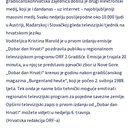
gradišćanskohrvatska zajednica dobila je drugi elektronski
medij, koji je i dandanas – uz internet – najobljubljeniji
masovni medij. Svaku nedjelju poslijepodne oko 10.000 ljudi
u Austriji, Mađarskoj i Slovačkoj gleda televizijski tjednik na
hrvatskom jeziku.
Voditeljica Kristina Marold je u prvom izdanju emisije
„Dobar dan Hrvati“ pozdravila publiku u regionalnom
televizijskom programu ORF 2 Gradišće. Emisija je trajala 20
minuta, a u njoj se predstavio pjevački zbor iz Nove Gore.
„Dobar dan Hrvati“ krenuo je godinu nakon gradišćanskog
magazina „Burgenland heute“, koji je počeo 2. svibnja 1988.
ljeta. Tek onda je naime bilo tehnički moguće emitirati
regionalni televizijski program za pojedine savezne zemlje.
Opširni televizijski zapis o prvom izdanju od „Dobar dan
Hrvati“ možete vidjeti u nedjelju 6. travnja.
(Hrvatska redakcija ORF-a)