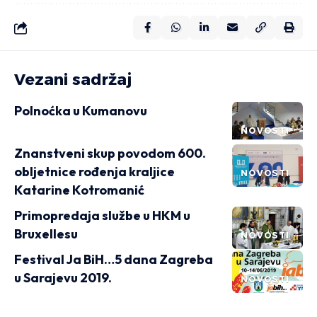
Vezani sadržaj
Polnoćka u Kumanovu
NOVOSTI
Znanstveni skup povodom 600.
obljetnice rođenja kraljice
NOVOSTI
Katarine Kotromanić
Primopredaja službe u HKM u
Bruxellesu
NOVOSTI
Festival Ja BiH…5 dana Zagreba
u Sarajevu 2019.
NOVOSTI