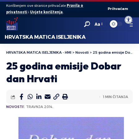
Korištenjem ove stranice prihvaćate
Pravila o
Prihvaćam
privatnosti
i
Uvjete korištenja
.
Open to
Aa
HRVATSKA MATICA ISELJENIKA
HRVATSKA MATICA ISELJENIKA - HMI
>
Novosti
>
25 godina emisije Dobar dan Hrvati
25 godina emisije Dobar
dan Hrvati
1 MIN ČITANJA
NOVOSTI
1. TRAVNJA 2014.