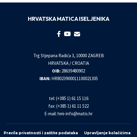
HRVATSKA MATICA ISELJENIKA
Trg Stjepana Radića 3, 10000 ZAGREB
HRVATSKA / CROATIA
OIB:
28639480902
IBAN:
HR8023900011100021305
tel: (+385 1) 61 15 116
fax: (+385 1) 61 11 522
E-mail:
hmi-info@matis.hr
Pravila privatnosti i zaštite podataka
Upravljanje kolačićima