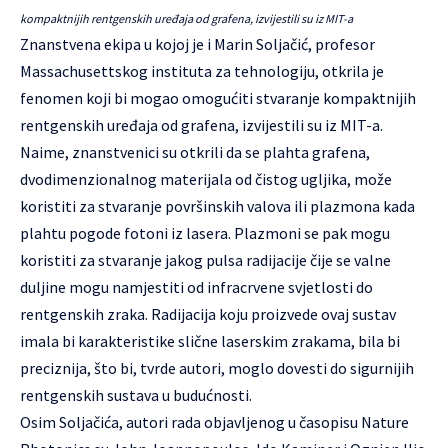
kompaktnijih rentgenskih uređaja od grafena, izvijestili su iz MIT-a
Znanstvena ekipa u kojoj je i Marin Soljačić, profesor
Massachusettskog instituta za tehnologiju, otkrila je
fenomen koji bi mogao omogućiti stvaranje kompaktnijih
rentgenskih uređaja od grafena, izvijestili su iz MIT-a.
Naime, znanstvenici su otkrili da se plahta grafena,
dvodimenzionalnog materijala od čistog ugljika, može
koristiti za stvaranje površinskih valova ili plazmona kada
plahtu pogode fotoni iz lasera. Plazmoni se pak mogu
koristiti za stvaranje jakog pulsa radijacije čije se valne
duljine mogu namjestiti od infracrvene svjetlosti do
rentgenskih zraka. Radijacija koju proizvede ovaj sustav
imala bi karakteristike slične laserskim zrakama, bila bi
preciznija, što bi, tvrde autori, moglo dovesti do sigurnijih
rentgenskih sustava u budućnosti.
Osim Soljačića, autori rada objavljenog u časopisu Nature