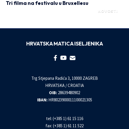
Tri filma na festivalu u Bruxellesu
NOVOSTI
HRVATSKA MATICA ISELJENIKA
Trg Stjepana Radića 3, 10000 ZAGREB
HRVATSKA / CROATIA
OIB:
28639480902
IBAN:
HR8023900011100021305
tel: (+385 1) 61 15 116
fax: (+385 1) 61 11 522