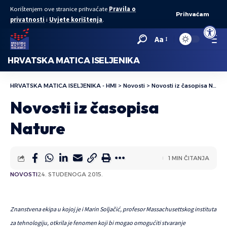
Korištenjem ove stranice prihvaćate
Pravila o
Prihvaćam
privatnosti
i
Uvjete korištenja
.
Open to
Aa
HRVATSKA MATICA ISELJENIKA
HRVATSKA MATICA ISELJENIKA - HMI
>
Novosti
>
Novosti iz časopisa Nature
Novosti iz časopisa
Nature
1 MIN ČITANJA
NOVOSTI
24. STUDENOGA 2015.
Znanstvena ekipa u kojoj je i Marin Soljačić, profesor Massachusettskog instituta
za tehnologiju, otkrila je fenomen koji bi mogao omogućiti stvaranje