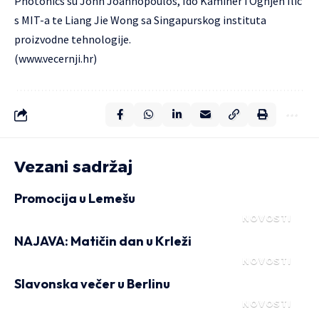
Photonics su John Joannopoulos, Ido Kaminer i Ognjen Ilic
s MIT-a te Liang Jie Wong sa Singapurskog instituta
proizvodne tehnologije.
(
www.vecernji.hr
)
Vezani sadržaj
Promocija u Lemešu
NOVOSTI
NAJAVA: Matičin dan u Krleži
NOVOSTI
Slavonska večer u Berlinu
NOVOSTI