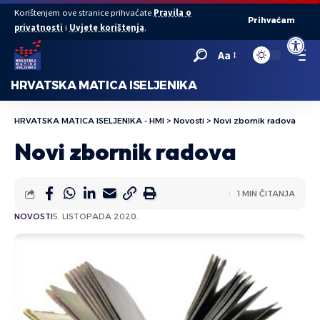
Korištenjem ove stranice prihvaćate
Pravila o
Prihvaćam
privatnosti
i
Uvjete korištenja
.
Open to
Aa
HRVATSKA MATICA ISELJENIKA
HRVATSKA MATICA ISELJENIKA - HMI
>
Novosti
>
Novi zbornik radova
Novi zbornik radova
1 MIN ČITANJA
NOVOSTI
5. LISTOPADA 2020.