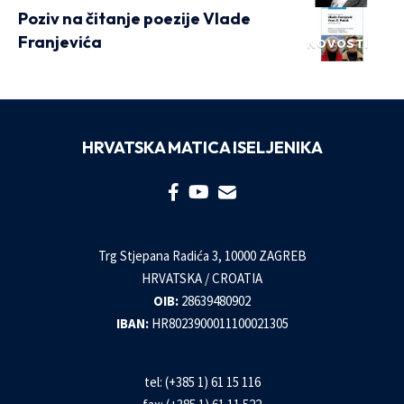
Poziv na čitanje poezije Vlade
Franjevića
NOVOSTI
HRVATSKA MATICA ISELJENIKA
Trg Stjepana Radića 3, 10000 ZAGREB
HRVATSKA / CROATIA
OIB:
28639480902
IBAN:
HR8023900011100021305
tel: (+385 1) 61 15 116