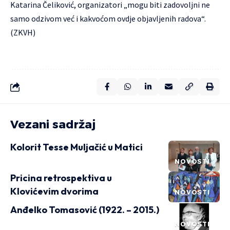
Katarina Čeliković, organizatori „mogu biti zadovoljni ne
samo odzivom već i kakvoćom ovdje objavljenih radova“.
(ZKVH)
Vezani sadržaj
Kolorit Tesse Muljačić u Matici
NOVOSTI
Pricina retrospektiva u
Klovićevim dvorima
NOVOSTI
Anđelko Tomasović (1922. – 2015.)
NOVOSTI