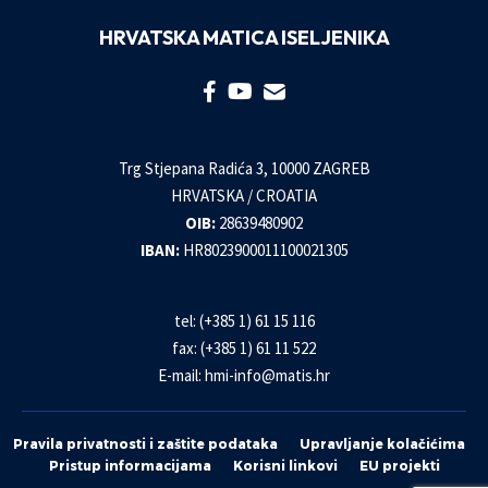
HRVATSKA MATICA ISELJENIKA
Trg Stjepana Radića 3, 10000 ZAGREB
HRVATSKA / CROATIA
OIB:
28639480902
IBAN:
HR8023900011100021305
tel: (+385 1) 61 15 116
fax: (+385 1) 61 11 522
E-mail:
hmi-info@matis.hr
Pravila privatnosti i zaštite podataka
Upravljanje kolačićima
Pristup informacijama
Korisni linkovi
EU projekti