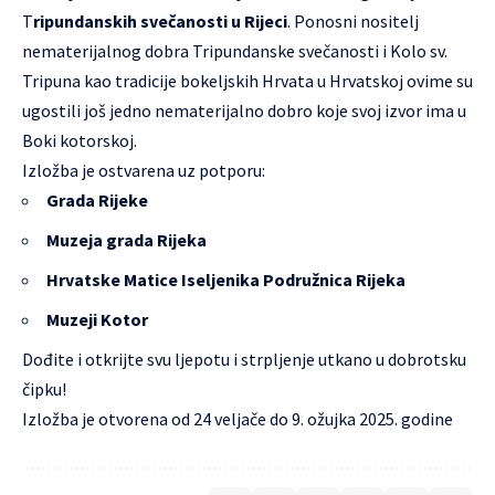
T
ripundanskih svečanosti u Rijeci
. Ponosni nositelj
nematerijalnog dobra Tripundanske svečanosti i Kolo sv.
Tripuna kao tradicije bokeljskih Hrvata u Hrvatskoj ovime su
ugostili još jedno nematerijalno dobro koje svoj izvor ima u
Boki kotorskoj.
Izložba je ostvarena uz potporu:
Grada Rijeke
Muzeja grada Rijeka
Hrvatske Matice Iseljenika Podružnica Rijeka
Muzeji Kotor
Dođite i otkrijte svu ljepotu i strpljenje utkano u dobrotsku
čipku!
Izložba je otvorena od 24 veljače do 9. ožujka 2025. godine