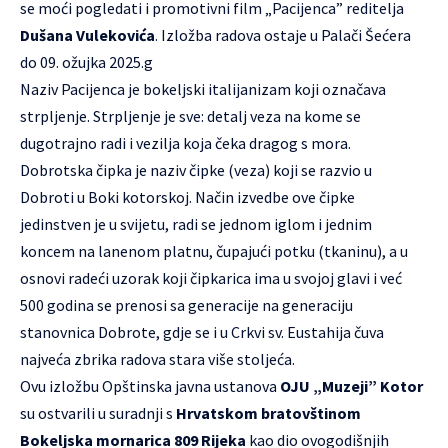
se moći pogledati i promotivni film „Pacijenca” reditelja
Dušana Vulekovića
. Izložba radova ostaje u Palači Šećera
do 09. ožujka 2025.g
Naziv Pacijenca je bokeljski italijanizam koji označava
strpljenje. Strpljenje je sve: detalj veza na kome se
dugotrajno radi i vezilja koja čeka dragog s mora.
Dobrotska čipka je naziv čipke (veza) koji se razvio u
Dobroti u Boki kotorskoj. Način izvedbe ove čipke
jedinstven je u svijetu, radi se jednom iglom i jednim
koncem na lanenom platnu, čupajući potku (tkaninu), a u
osnovi radeći uzorak koji čipkarica ima u svojoj glavi i već
500 godina se prenosi sa generacije na generaciju
stanovnica Dobrote, gdje se i u Crkvi sv. Eustahija čuva
najveća zbrika radova stara više stoljeća.
Ovu izložbu Opštinska javna ustanova
OJU „Muzeji” Kotor
su ostvarili u suradnji s
Hrvatskom bratovštinom
Bokeljska mornarica 809 Rijeka
kao dio ovogodišnjih