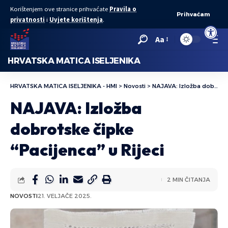
Korištenjem ove stranice prihvaćate
Pravila o
Prihvaćam
privatnosti
i
Uvjete korištenja
.
Open to
Aa
HRVATSKA MATICA ISELJENIKA
HRVATSKA MATICA ISELJENIKA - HMI
>
Novosti
>
NAJAVA: Izložba dobrotske čipke “Pacijenca” u Rijeci
NAJAVA: Izložba
dobrotske čipke
“Pacijenca” u Rijeci
2 MIN ČITANJA
NOVOSTI
21. VELJAČE 2025.