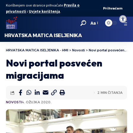
Korištenjem ove stranice prihvaćate
Pravila o
Prihvaćam
privatnosti
i
Uvjete korištenja
.
Open to
Aa
HRVATSKA MATICA ISELJENIKA
HRVATSKA MATICA ISELJENIKA - HMI
>
Novosti
>
Novi portal posvećen migracijama
Novi portal posvećen
migracijama
2 MIN ČITANJA
NOVOSTI
4. OŽUJKA 2020.