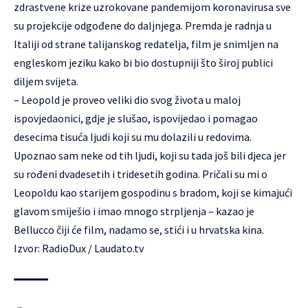
zdrastvene krize uzrokovane pandemijom koronavirusa sve
su projekcije odgođene do daljnjega. Premda je radnja u
Italiji od strane talijanskog redatelja, film je snimljen na
engleskom jeziku kako bi bio dostupniji što široj publici
diljem svijeta.
– Leopold je proveo veliki dio svog života u maloj
ispovjedaonici, gdje je slušao, ispovijedao i pomagao
desecima tisuća ljudi koji su mu dolazili u redovima.
Upoznao sam neke od tih ljudi, koji su tada još bili djeca jer
su rođeni dvadesetih i tridesetih godina. Pričali su mi o
Leopoldu kao starijem gospodinu s bradom, koji se kimajući
glavom smiješio i imao mnogo strpljenja – kazao je
Bellucco čiji će film, nadamo se, stići i u hrvatska kina.
Izvor:
RadioDux
/
Laudato.tv