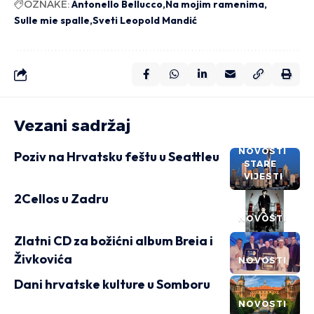
OZNAKE:
Antonello Bellucco
Na mojim ramenima
Sulle mie spalle
Sveti Leopold Mandić
Vezani sadržaj
NOVOSTI
Poziv na Hrvatsku feštu u Seattleu
STARE
VIJESTI
2Cellos u Zadru
NOVOSTI
Zlatni CD za božićni album Breia i
Živkovića
NOVOSTI
Dani hrvatske kulture u Somboru
NOVOSTI