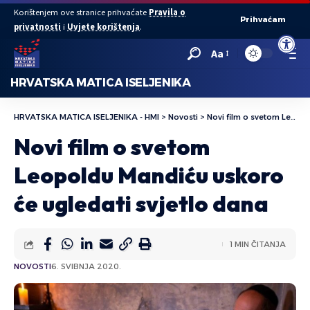
Korištenjem ove stranice prihvaćate
Pravila o
Prihvaćam
privatnosti
i
Uvjete korištenja
.
Open to
Aa
HRVATSKA MATICA ISELJENIKA
HRVATSKA MATICA ISELJENIKA - HMI
>
Novosti
>
Novi film o svetom Leopoldu Mandiću uskoro će ugledati svjetlo dana
Novi film o svetom
Leopoldu Mandiću uskoro
će ugledati svjetlo dana
1 MIN ČITANJA
NOVOSTI
6. SVIBNJA 2020.