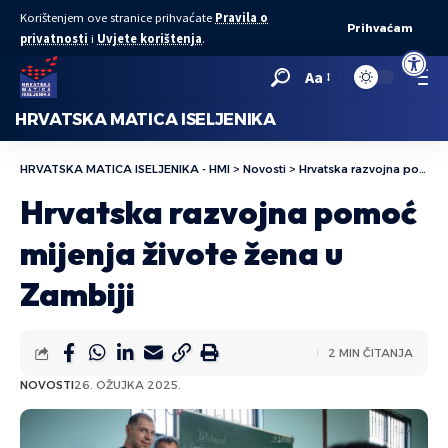
Korištenjem ove stranice prihvaćate
Pravila o
Prihvaćam
privatnosti
i
Uvjete korištenja
.
Open to
Aa
HRVATSKA MATICA ISELJENIKA
HRVATSKA MATICA ISELJENIKA - HMI
>
Novosti
>
Hrvatska razvojna pomoć mijenja živote žena u Zambiji
Hrvatska razvojna pomoć
mijenja živote žena u
Zambiji
2 MIN ČITANJA
NOVOSTI
26. OŽUJKA 2025.