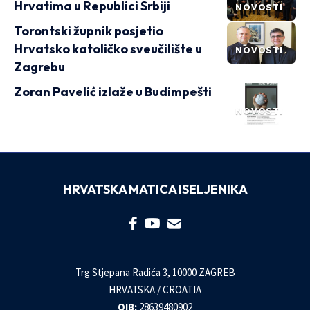
Hrvatima u Republici Srbiji
NOVOSTI
Torontski župnik posjetio
Hrvatsko katoličko sveučilište u
NOVOSTI
Zagrebu
Zoran Pavelić izlaže u Budimpešti
NOVOSTI
HRVATSKA MATICA ISELJENIKA
Trg Stjepana Radića 3, 10000 ZAGREB
HRVATSKA / CROATIA
OIB:
28639480902