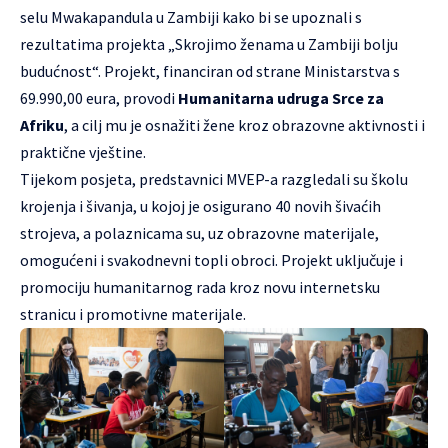
selu Mwakapandula u Zambiji kako bi se upoznali s
rezultatima projekta „Skrojimo ženama u Zambiji bolju
budućnost“. Projekt, financiran od strane Ministarstva s
69.990,00 eura, provodi
Humanitarna udruga Srce za
Afriku
, a cilj mu je osnažiti žene kroz obrazovne aktivnosti i
praktične vještine.
Tijekom posjeta, predstavnici MVEP-a razgledali su školu
krojenja i šivanja, u kojoj je osigurano 40 novih šivaćih
strojeva, a polaznicama su, uz obrazovne materijale,
omogućeni i svakodnevni topli obroci. Projekt uključuje i
promociju humanitarnog rada kroz novu internetsku
stranicu i promotivne materijale.