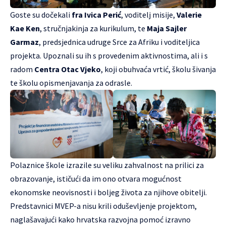
Goste su dočekali
fra Ivica Perić
, voditelj misije,
Valerie
Kae Ken
, stručnjakinja za kurikulum, te
Maja Sajler
Garmaz
, predsjednica udruge Srce za Afriku i voditeljica
projekta. Upoznali su ih s provedenim aktivnostima, ali i s
radom
Centra Otac Vjeko
, koji obuhvaća vrtić, školu šivanja
te školu opismenjavanja za odrasle.
Polaznice škole izrazile su veliku zahvalnost na prilici za
obrazovanje, ističući da im ono otvara mogućnost
ekonomske neovisnosti i boljeg života za njihove obitelji.
Predstavnici MVEP-a nisu krili oduševljenje projektom,
naglašavajući kako hrvatska razvojna pomoć izravno