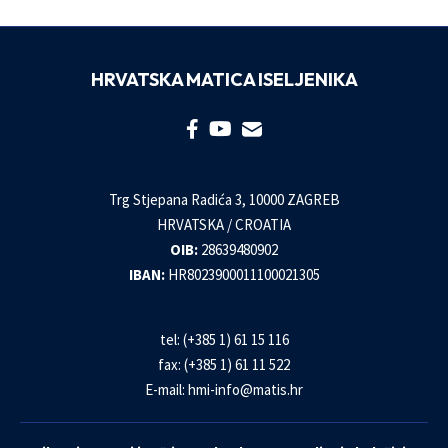
HRVATSKA MATICA ISELJENIKA
Trg Stjepana Radića 3, 10000 ZAGREB
HRVATSKA / CROATIA
OIB:
28639480902
IBAN:
HR8023900011100021305
tel: (+385 1) 61 15 116
fax: (+385 1) 61 11 522
E-mail:
hmi-info@matis.hr