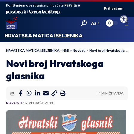
Korištenjem ove stranice prihvaćate
Pravila o
Prihvaćam
privatnosti
i
Uvjete korištenja
.
Open to
Aa
HRVATSKA MATICA ISELJENIKA
HRVATSKA MATICA ISELJENIKA - HMI
>
Novosti
>
Novi broj Hrvatskoga glasnika
Novi broj Hrvatskoga
glasnika
1 MIN ČITANJA
NOVOSTI
26. VELJAČE 2019.