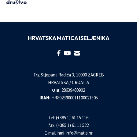
društvo
HRVATSKA MATICA ISELJENIKA
Trg Stjepana Radića 3, 10000 ZAGREB
HRVATSKA / CROATIA
OIB:
28639480902
IBAN:
HR8023900011100021305
tel: (+385 1) 61 15 116
fax: (+385 1) 61 11 522
E-mail:
hmi-info@matis.hr