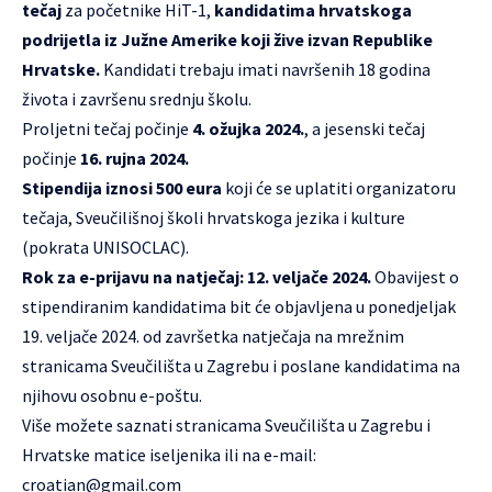
tečaj
za početnike HiT-1,
kandidatima hrvatskoga
podrijetla iz Južne Amerike koji žive izvan Republike
Hrvatske.
Kandidati trebaju imati navršenih 18 godina
života i završenu srednju školu.
Proljetni tečaj počinje
4. ožujka 2024.
, a jesenski tečaj
počinje
16. rujna 2024.
Stipendija iznosi 500 eura
koji će se uplatiti organizatoru
tečaja, Sveučilišnoj školi hrvatskoga jezika i kulture
(pokrata UNISOCLAC).
Rok za e-prijavu na natječaj: 12. veljače 2024.
Obavijest o
stipendiranim kandidatima bit će objavljena u ponedjeljak
19. veljače 2024. od završetka natječaja na mrežnim
stranicama Sveučilišta u Zagrebu i poslane kandidatima na
njihovu osobnu e-poštu.
Više možete saznati stranicama
Sveučilišta u Zagrebu
i
Hrvatske matice iseljenika
ili na e-mail:
croatian@gmail.com