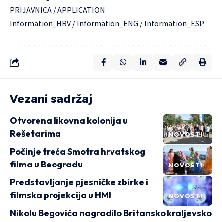
PRIJAVNICA / APPLICATION
Information_HRV
/
Information_ENG
/
Information_ESP
Vezani sadržaj
Otvorena likovna kolonija u
Rešetarima
NOVOSTI
Počinje treća Smotra hrvatskog
filma u Beogradu
NOVOSTI
Predstavljanje pjesničke zbirke i
filmska projekcija u HMI
NOVOSTI
Nikolu Begovića nagradilo Britansko kraljevsko