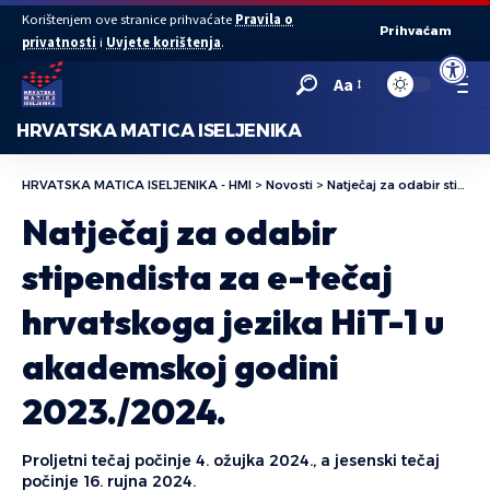
Korištenjem ove stranice prihvaćate
Pravila o
Prihvaćam
privatnosti
i
Uvjete korištenja
.
Open to
Aa
HRVATSKA MATICA ISELJENIKA
HRVATSKA MATICA ISELJENIKA - HMI
>
Novosti
>
Natječaj za odabir stipendista za e-tečaj hrvatskoga jezika HiT-1 u akademskoj godini 2023./2024.
Natječaj za odabir
stipendista za e-tečaj
hrvatskoga jezika HiT-1 u
akademskoj godini
2023./2024.
Proljetni tečaj počinje 4. ožujka 2024., a jesenski tečaj
počinje 16. rujna 2024.