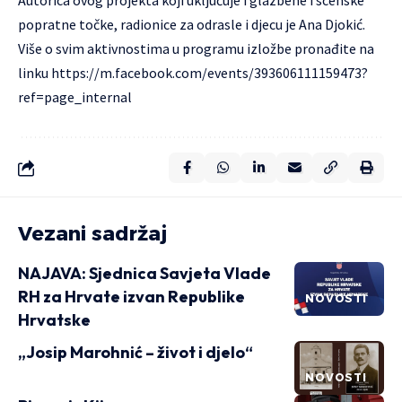
popratne točke, radionice za odrasle i djecu je Ana Djokić.
Više o svim aktivnostima u programu izložbe pronađite na
linku https://m.facebook.com/events/393606111159473?
ref=page_internal
Vezani sadržaj
NAJAVA: Sjednica Savjeta Vlade
RH za Hrvate izvan Republike
NOVOSTI
Hrvatske
„Josip Marohnić – život i djelo“
NOVOSTI