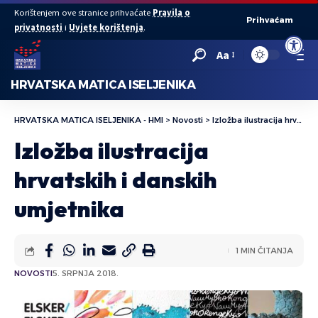
Korištenjem ove stranice prihvaćate
Pravila o
Prihvaćam
privatnosti
i
Uvjete korištenja
.
Open to
Aa
HRVATSKA MATICA ISELJENIKA
HRVATSKA MATICA ISELJENIKA - HMI
>
Novosti
>
Izložba ilustracija hrvatskih i danskih umjetnika
Izložba ilustracija
hrvatskih i danskih
umjetnika
1 MIN ČITANJA
NOVOSTI
5. SRPNJA 2018.