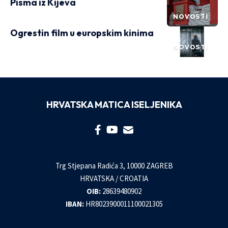
Pisma iz Kijeva
NOVOSTI
Ogrestin film u europskim kinima
NOVOSTI
HRVATSKA MATICA ISELJENIKA
Trg Stjepana Radića 3, 10000 ZAGREB
HRVATSKA / CROATIA
OIB:
28639480902
IBAN:
HR8023900011100021305