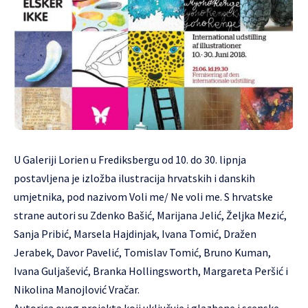
U Galeriji Lorien u Frediksbergu od 10. do 30. lipnja
postavljena je izložba ilustracija hrvatskih i danskih
umjetnika, pod nazivom Voli me/ Ne voli me. S hrvatske
strane autori su Zdenko Bašić, Marijana Jelić, Željka Mezić,
Sanja Pribić, Marsela Hajdinjak, Ivana Tomić, Dražen
Jerabek, Davor Pavelić, Tomislav Tomić, Bruno Kuman,
Ivana Guljašević, Branka Hollingsworth, Margareta Peršić i
Nikolina Manojlović Vračar.
Autorica ovog projekta koji uključuje i glazbene i scenske