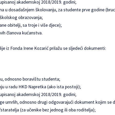
 upisanoj akademskoj 2018/2019. godini;
jena u dosadašnjem školovanju, za studente prve godine (bruc
školskog obrazovanja;
ane obitelji, sa troje i više djece);
vih članova kućanstva.
je iz Fonda Irene Kozarić prilažu se sljedeći dokumenti:
štu, odnosno boravištu studenta;
ju u radu HKD Napretka (ako ista postoji);
 upisanoj akademskoj 2018/2019. godini;
jige umrlih, odnosno drugi odgovarajući dokument kojim se 
taratelja (za učenike bez jednog ili oba roditelja);