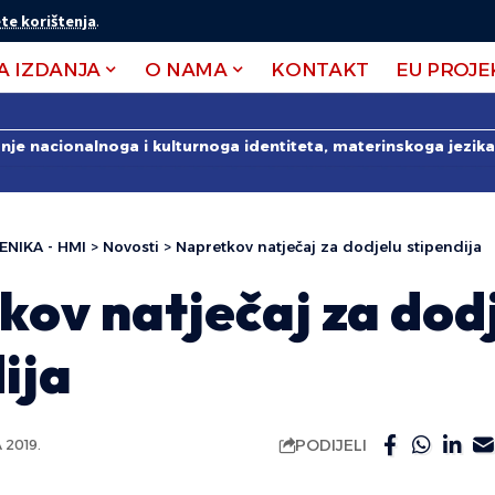
te korištenja
.
A IZDANJA
O NAMA
KONTAKT
EU PROJE
anje nacionalnoga i kulturnoga identiteta, materinskoga jezika 
ENIKA - HMI
>
Novosti
>
Napretkov natječaj za dodjelu stipendija
kov natječaj za dod
ija
PODIJELI
2019.