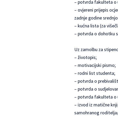
– potvrda fakulteta o
– ovjereni prijepis oc
zadnje godine srednjo
– kućna lista (za višečl
– potvrda o dohotku s
Uz zamolbu za stipendi
– životopis;
– motivacijski pismo;
– rodni list studenta;
– potvrda o prebivali
– potvrda o sudjelovan
– potvrda fakulteta o
– izvod iz matične kn
samohranog roditelja/s