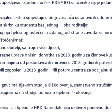
zapošljavanje, odnosno ček PIO/MIO (za učenike čiji je jedan i
cijalnu skrb o smještaju u odgovarajuću ustanovu ili udomitelj
 skrbniku studentu bez jednog ili oba roditelja;
stupnju tjelesnog oštećenja izdanog od strane zavoda za mir
oštećenjima);
ane obitelji, sa troje i više djece);
rezne uprave o visini dohotka za 2018. godinu za članove ku
imanjima od poslodavca ili mirovini u 2018. godini ili potv
ili zaposleni u 2018. godini i /ili potvrdu centra za socijalnu 
ignućima tijekom studija ili školovanja, znanstveno stručni
uspjesima na studiju odnosno tijekom školovanja.
korisnici stipendije HKD Napredak nisu u obvezi ponovno dost