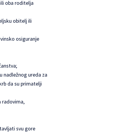
li oba roditelja
sku obitelj ili
ovinsko osiguranje
ćanstva;
rdu nadležnog ureda za
skrb da su primatelji
m radovima,
avljati svu gore