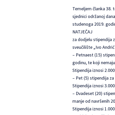
Temeljem članka 38. to
sjednici održanoj dan
studenoga 2019. godin
NATJEČAJ
za dodjelu stipendija 
sveučilište „Ivo Andri
– Petnaest (15) stipend
godinu, te koji nemaju
Stipendija iznosi 2.00
– Pet (5) stipendija za
Stipendija iznosi 3.00
– Dvadeset (20) stipend
manje od navršenih 20
Stipendija iznosi 1.00