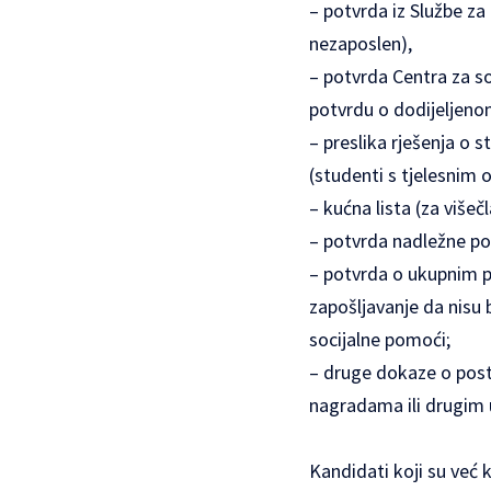
– potvrda iz Službe za 
nezaposlen),
– potvrda Centra za so
potvrdu o dodijeljenom
– preslika rješenja o 
(studenti s tjelesnim 
– kućna lista (za višečl
– potvrda nadležne po
– potvrda o ukupnim pr
zapošljavanje da nisu b
socijalne pomoći;
– druge dokaze o post
nagradama ili drugim 
Kandidati koji su već 