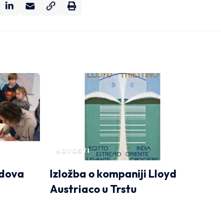
NOVOSTI
adova
Izložba o kompaniji Lloyd
Austriaco u Trstu