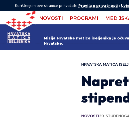
Korištenjem ove stranice prihvaćate
Pravila o privatnosti
i
Uvje
NOVOSTI
PROGRAMI
MEDIJSK
Misija Hrvatske matice iseljenika je očuv
Hrvatske.
HRVATSKA MATICA ISELJ
Napret
stipend
NOVOSTI
20. STUDENOGA 