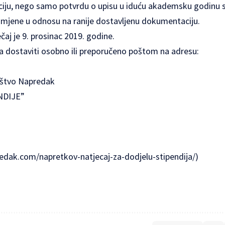
ju, nego samo potvrdu o upisu u iduću akademsku godinu s
zmjene u odnosu na ranije dostavljenu dokumentaciju.
čaj je 9. prosinac 2019. godine.
 dostaviti osobno ili preporučeno poštom na adresu:
uštvo Napredak
NDIJE”
dak.com/napretkov-natjecaj-za-dodjelu-stipendija/
)