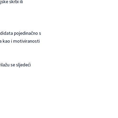
ske skrbi ili
didata pojedinačno s
a kao i motiviranosti
ilažu se sljedeći