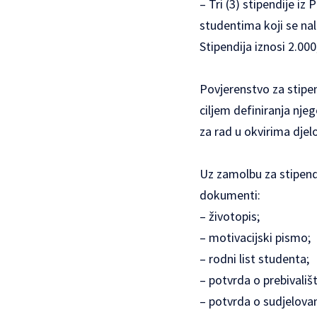
– Tri (3) stipendije i
studentima koji se nal
Stipendija iznosi 2.00
Povjerenstvo za stipe
ciljem definiranja nje
za rad u okvirima dje
Uz zamolbu za stipendij
dokumenti:
– životopis;
– motivacijski pismo;
– rodni list studenta;
– potvrda o prebivali
– potvrda o sudjelova