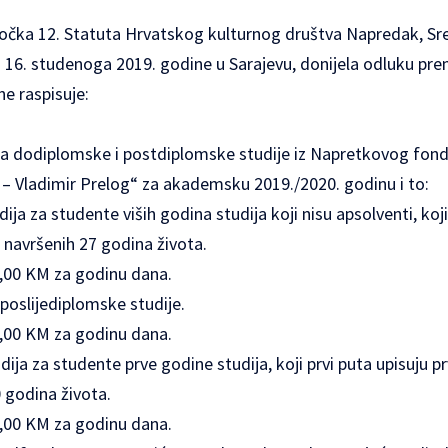
čka 12. Statuta Hrvatskog kulturnog društva Napredak, Sredi
a 16. studenoga 2019. godine u Sarajevu, donijela odluku pre
e raspisuje:
za dodiplomske i postdiplomske studije iz Napretkovog fonda
ć – Vladimir Prelog“ za akademsku 2019./2020. godinu i to:
ija za studente viših godina studija koji nisu apsolventi, koji
 navršenih 27 godina života.
0,00 KM za godinu dana.
 poslijediplomske studije.
0,00 KM za godinu dana.
ija za studente prve godine studija, koji prvi puta upisuju pr
 godina života.
0,00 KM za godinu dana.