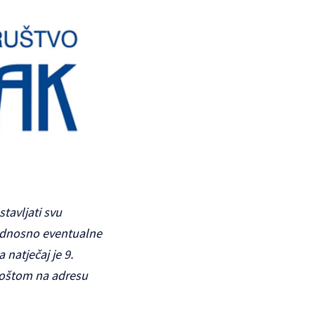
tavljati svu
odnosno eventualne
natječaj je 9.
poštom na adresu