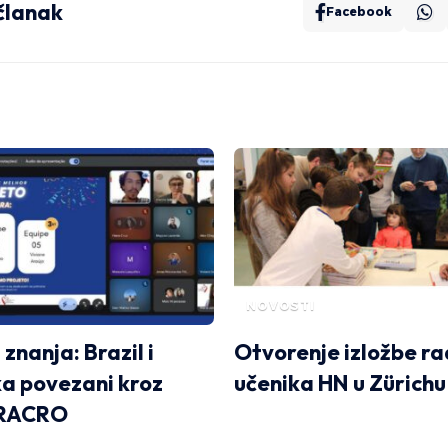
 članak
Facebook
NOVOSTI
znanja: Brazil i
Otvorenje izložbe r
a povezani kroz
učenika HN u Zürichu
BRACRO