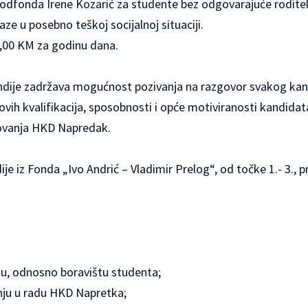
z Podfonda Irene Kozarić za studente bez odgovarajuće roditelj
aze u posebno teškoj socijalnoj situaciji.
0,00 KM za godinu dana.
ndije zadržava mogućnost pozivanja na razgovor svakog kan
govih kvalifikacija, sposobnosti i opće motiviranosti kandidat
lovanja HKD Napredak.
e iz Fonda „Ivo Andrić – Vladimir Prelog“, od točke 1.- 3., pr
štu, odnosno boravištu studenta;
nju u radu HKD Napretka;