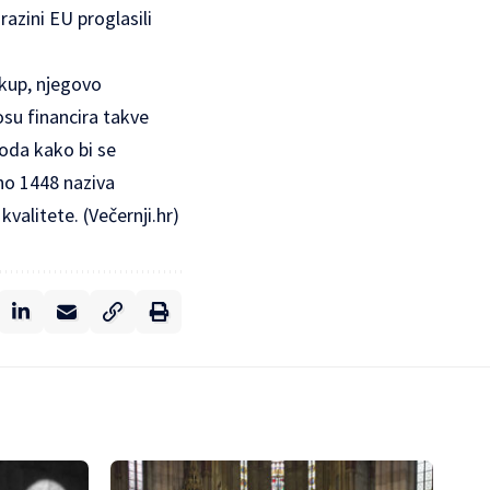
razini EU proglasili
 skup, njegovo
su financira takve
voda kako bi se
pno 1448 naziva
valitete. (Večernji.hr)