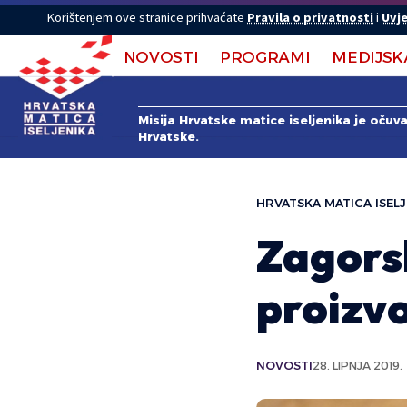
Korištenjem ove stranice prihvaćate
Pravila o privatnosti
i
Uvje
NOVOSTI
PROGRAMI
MEDIJSK
Misija Hrvatske matice iseljenika je očuv
Hrvatske.
HRVATSKA MATICA ISELJ
Zagorsk
proizvo
NOVOSTI
28. LIPNJA 2019.