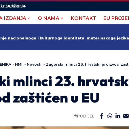
te korištenja
.
A IZDANJA
O NAMA
KONTAKT
EU PROJE
anje nacionalnoga i kulturnoga identiteta, materinskoga jezika 
ENIKA - HMI
>
Novosti
>
Zagorski mlinci 23. hrvatski proizvod zašt
i mlinci 23. hrvatsk
d zaštićen u EU
PODIJELI