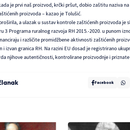
da je prvi naš proizvod, krčki pršut, dobio zaštitu naziva na 
tićenih proizvoda – kazao je Tolušić.
 proširila, a ulazak u sustav kontrole zaštićenih proizvoda je
ru 3 Programa ruralnog razvoja RH 2015.-2020. u punom izno
nanciraju i različite promidžbene aktivnosti zaštićenih proiz
 i izvan granica RH. Na razini EU dosad je registrirano uku
da njihove autentičnosti, kontrolirane proizvodnje i priznate k
 članak
Facebook