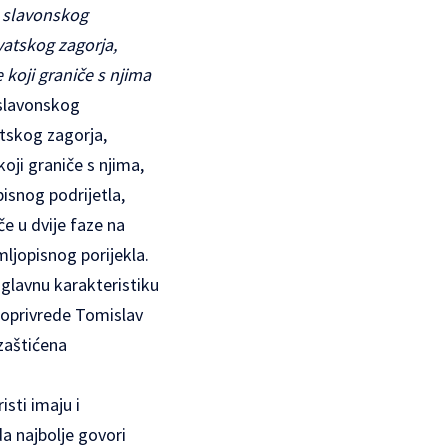
, slavonskog
vatskog zagorja,
koji graniče s njima
 slavonskog
atskog zagorja,
ji graniče s njima,
pisnog podrijetla,
če u dvije faze na
ljopisnog porijekla.
 glavnu karakteristiku
joprivrede Tomislav
zaštićena
isti imaju i
da najbolje govori