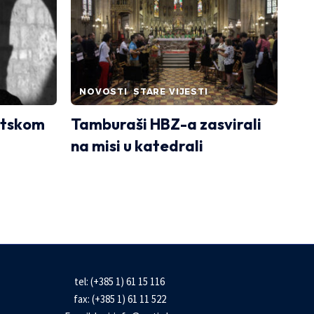
NOVOSTI
STARE VIJESTI
vatskom
Tamburaši HBZ-a zasvirali
na misi u katedrali
tel: (+385 1) 61 15 116
fax: (+385 1) 61 11 522