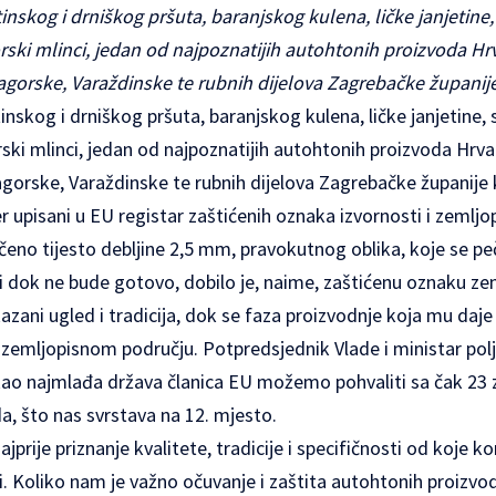
nskog i drniškog pršuta, baranjskog kulena, ličke janjetine
ski mlinci, jedan od najpoznatijih autohtonih proizvoda Hr
orske, Varaždinske te rubnih dijelova Zagrebačke županije 
skog i drniškog pršuta, baranjskog kulena, ličke janjetine,
ski mlinci, jedan od najpoznatijih autohtonih proizvoda Hrv
orske, Varaždinske te rubnih dijelova Zagrebačke županije ko
er upisani u EU registar zaštićenih oznaka izvornosti i zemljo
učeno tijesto debljine 2,5 mm, pravokutnog oblika, koje se pe
i dok ne bude gotovo, dobilo je, naime, zaštićenu oznaku zem
zani ugled i tradicija, dok se faza proizvodnje koja mu daje
 zemljopisnom području. Potpredsjednik Vlade i ministar pol
kao najmlađa država članica EU možemo pohvaliti sa čak 23 
, što nas svrstava na 12. mjesto.
jprije priznanje kvalitete, tradicije i specifičnosti od koje kor
i. Koliko nam je važno očuvanje i zaštita autohtonih proizvo