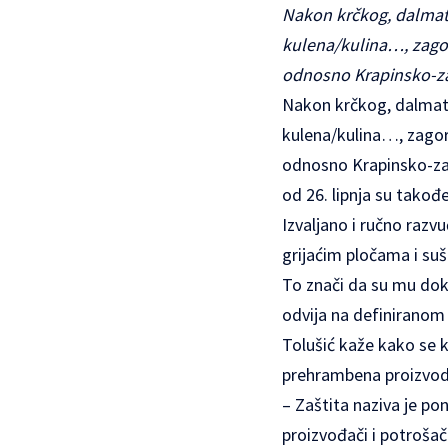
Nakon krčkog, dalmati
kulena/kulina…, zagor
odnosno Krapinsko-zag
Nakon krčkog, dalmatin
kulena/kulina…, zagor
odnosno Krapinsko-zag
od 26. lipnja su takođ
Izvaljano i ručno razv
grijaćim pločama i suš
To znači da su mu doka
odvija na definiranom
Tolušić kaže kako se 
prehrambena proizvoda
– Zaštita naziva je pona
proizvođači i potrošač