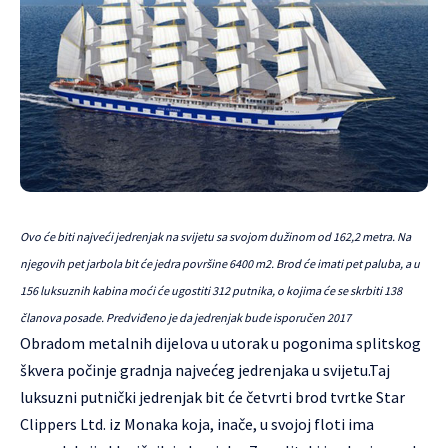
Ovo će biti najveći jedrenjak na svijetu sa svojom dužinom od 162,2 metra. Na
njegovih pet jarbola bit će jedra površine 6400 m2. Brod će imati pet paluba, a u
156 luksuznih kabina moći će ugostiti 312 putnika, o kojima će se skrbiti 138
članova posade. Predviđeno je da jedrenjak bude isporučen 2017
Obradom metalnih dijelova u utorak u pogonima splitskog
škvera počinje gradnja najvećeg jedrenjaka u svijetu.Taj
luksuzni putnički jedrenjak bit će četvrti brod tvrtke Star
Clippers Ltd. iz Monaka koja, inače, u svojoj floti ima