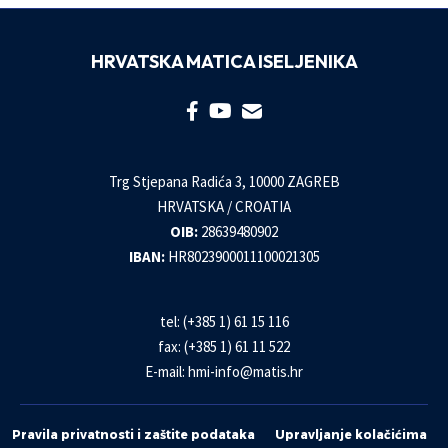
HRVATSKA MATICA ISELJENIKA
Trg Stjepana Radića 3, 10000 ZAGREB
HRVATSKA / CROATIA
OIB:
28639480902
IBAN:
HR8023900011100021305
tel: (+385 1) 61 15 116
fax: (+385 1) 61 11 522
E-mail:
hmi-info@matis.hr
Pravila privatnosti i zaštite podataka
Upravljanje kolačićima