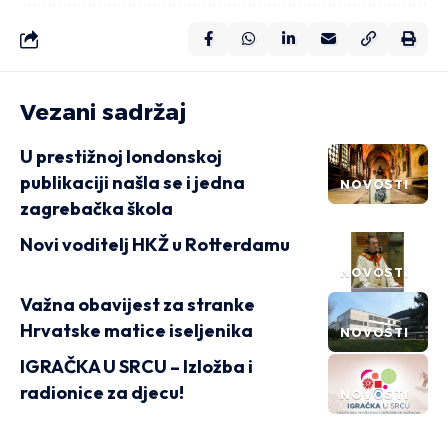
Vezani sadržaj
U prestižnoj londonskoj
publikaciji našla se i jedna
NOVOSTI
zagrebačka škola
Novi voditelj HKŽ u Rotterdamu
NOVOSTI
Važna obavijest za stranke
Hrvatske matice iseljenika
NOVOSTI
IGRAČKA U SRCU – Izložba i
radionice za djecu!
NOVOSTI