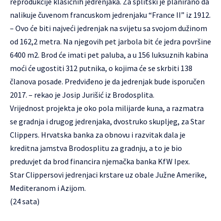
reprodukcije klasičnih jedrenjaka. Za splitski je planirano da
nalikuje čuvenom francuskom jedrenjaku “France II” iz 1912.
– Ovo će biti najveći jedrenjak na svijetu sa svojom dužinom
od 162,2 metra. Na njegovih pet jarbola bit će jedra površine
6400 m2. Brod će imati pet paluba, a u 156 luksuznih kabina
moći će ugostiti 312 putnika, o kojima će se skrbiti 138
članova posade. Predviđeno je da jedrenjak bude isporučen
2017. – rekao je Josip Jurišić iz Brodosplita.
Vrijednost projekta je oko pola milijarde kuna, a razmatra
se gradnja i drugog jedrenjaka, dvostruko skupljeg, za Star
Clippers. Hrvatska banka za obnovu i razvitak dala je
kreditna jamstva Brodosplitu za gradnju, a to je bio
preduvjet da brod financira njemačka banka KfW Ipex.
Star Clippersovi jedrenjaci krstare uz obale Južne Amerike,
Mediteranom i Azijom.
(24 sata)