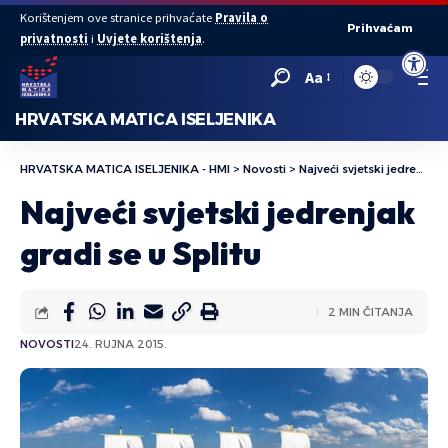
Korištenjem ove stranice prihvaćate
Pravila o
Prihvaćam
privatnosti
i
Uvjete korištenja
.
Open to
Aa
HRVATSKA MATICA ISELJENIKA
HRVATSKA MATICA ISELJENIKA - HMI
>
Novosti
>
Najveći svjetski jedrenjak gradi se u Splitu
Najveći svjetski jedrenjak
gradi se u Splitu
2 MIN ČITANJA
NOVOSTI
24. RUJNA 2015.