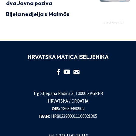
dva Javna poziva
Bijela nedjelja u Malmöu
NOVOSTI
HRVATSKA MATICA ISELJENIKA
Trg Stjepana Radića 3, 10000 ZAGREB
HRVATSKA / CROATIA
OIB:
28639480902
IBAN:
HR8023900011100021305
tel: (+385 1) 61 15 116