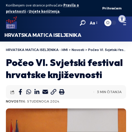
Korištenjem ove stranice prihvaćate
Pravila o
Prihvaćam
privatnosti
i
Uvjete korištenja
.
Open to
Aa
HRVATSKA MATICA ISELJENIKA
HRVATSKA MATICA ISELJENIKA - HMI
>
Novosti
>
Počeo VI. Svjetski festival hrvatske književnosti
Počeo VI. Svjetski festival
hrvatske književnosti
3 MIN ČITANJA
NOVOSTI
16. STUDENOGA 2024.