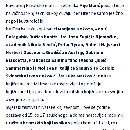
Ravnatelj Hrvatske matice iseljenika
Mijo Marić
podsjetio je
na važnost književnika koji čuvaju identitet ne samo jezično
nego i kulturološki.
Na Festivalu će književnici
Marijana Dokoza, Adolf
Polegubić, Ružica Kanitz i fra Jozo Župić iz Njemačke,
akademik Nikola Benčić, Petar Tyran, Robert Hajszan i
Herbert Gassner iz Gradišća u Austriji, Gabriele
Blascetta, Francesca Sammartino i Vesna Ljubić
Sammartino iz Molisea u Italiji te Šimun Šito Ćorić iz
Švicarske i Ivan Baković i fra Luka Marković iz BiH
s
književnicima iz Hrvatske raspravljati o položaju
književnosti, a posebno ulozi hrvatskih književnika u svojim
u svojim zemljama.
Svjetski festival hrvatske književnosti i ove se godine
održava od 15. do 17. studenoga, a danas nastavlja s radom u
Društvu hrvatskih književnika
s početkom u 11 sati, te u