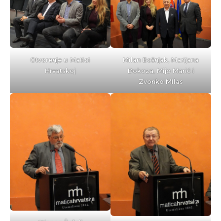
Otvorenje u Matici
Milan Bošnjak, Marijana
Hrvatskoj
Dokoza, Mijo Marić i
Zvonko MIlas