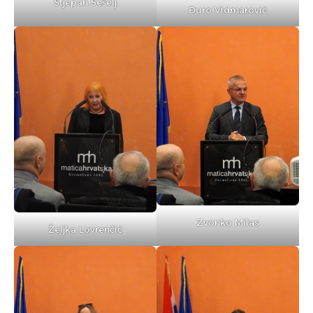
Stjepan Šešelj
Đuro Vidmarović
Zvonko Milas
Željka Lovrenčić