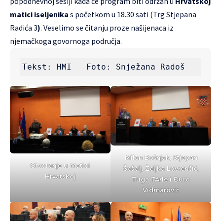
popodnevnoj sesiji kada će program biti održan u
Hrvatskoj
matici iseljenika
s početkom u 18.30 sati (Trg Stjepana
Radića 3
)
. Veselimo se čitanju proze našijenaca iz
njemačkoga govornoga područja.
Tekst: HMI   Foto: Snježana Radoš
Milan Bošnjak, Stjepan
Otvorenje u Matici
Šešelj, Željka Lovrenčić,
Hrvatskoj
Tuga TArle i Đuro
Vidmarović