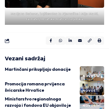
Marijana Dokoza, književnica iz Njemačke i Mijo Marić,
ravnatelj Hrvatske matice iseljenika
Vezani sadržaj
Martinčani prikupljaju donacije
NOVOSTI
Promocija romana prvijenca
švicarske Hrvatice
NOVOSTI
Ministarstvo regionalnoga
razvoja i fondova EU objavilo je
NOVOSTI