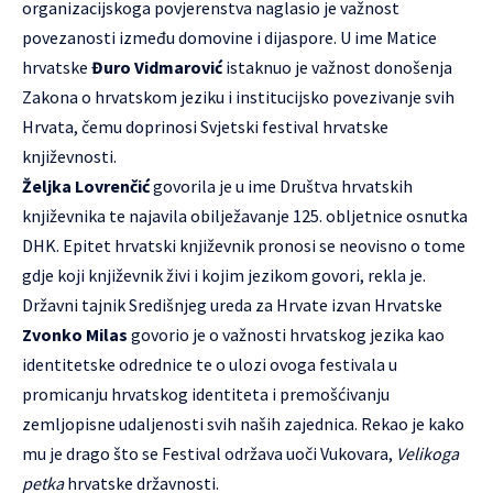
organizacijskoga povjerenstva naglasio je važnost
povezanosti između domovine i dijaspore. U ime Matice
hrvatske
Đuro Vidmarović
istaknuo je važnost donošenja
Zakona o hrvatskom jeziku i institucijsko povezivanje svih
Hrvata, čemu doprinosi Svjetski festival hrvatske
književnosti.
Željka Lovrenčić
govorila je u ime Društva hrvatskih
književnika te najavila obilježavanje 125. obljetnice osnutka
DHK. Epitet hrvatski književnik pronosi se neovisno o tome
gdje koji književnik živi i kojim jezikom govori, rekla je.
Državni tajnik Središnjeg ureda za Hrvate izvan Hrvatske
Zvonko Milas
govorio je o važnosti hrvatskog jezika kao
identitetske odrednice te o ulozi ovoga festivala u
promicanju hrvatskog identiteta i premošćivanju
zemljopisne udaljenosti svih naših zajednica. Rekao je kako
mu je drago što se Festival održava uoči Vukovara,
Velikoga
petka
hrvatske državnosti.