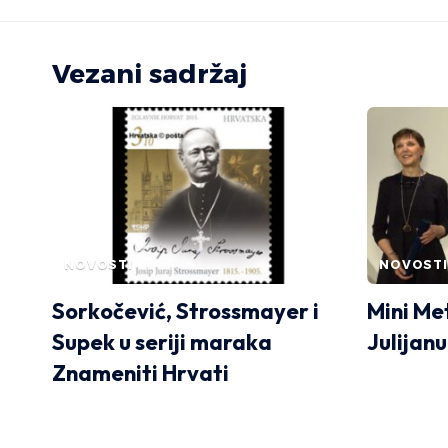
Vezani sadržaj
NOVOSTI
NOVOSTI
Sorkočević, Strossmayer i
Mini Me
Supek u seriji maraka
Julijan
Znameniti Hrvati