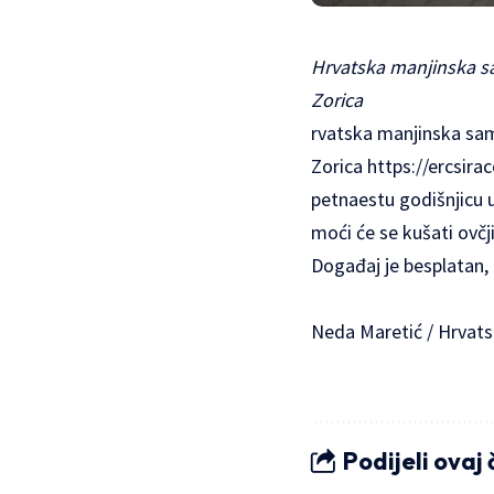
Hrvatska manjinska s
Zorica
rvatska manjinska sa
Zorica
https://ercsir
petnaestu godišnjicu u
moći će se kušati ovčji
Događaj je besplatan, p
Neda Maretić / Hrvats
Podijeli ovaj