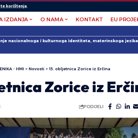
te korištenja
.
A IZDANJA
O NAMA
KONTAKT
EU PROJE
anje nacionalnoga i kulturnoga identiteta, materinskoga jezika 
ENIKA - HMI
>
Novosti
>
15. obljetnica Zorice iz Erčina
jetnica Zorice iz Erč
PODIJELI
.