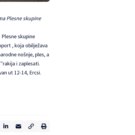
ma Plesne skupine
 Plesne skupine
oport
, koja obilježava
arodne nošnje, ples, a
’rakija i zaplesati.
van ut 12-14, Ercsi.