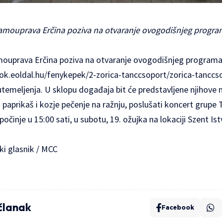
amouprava Erčina poziva na otvaranje ovogodišnjeg progra
mouprava Erčina poziva na otvaranje ovogodišnjeg programa
acok.eoldal.hu/fenykepek/2-zorica-tanccsoport/zorica-tanccs
temeljenja. U sklopu događaja bit će predstavljene njihove n
 paprikaš i kozje pečenje na ražnju, poslušati koncert grupe T
očinje u 15:00 sati, u subotu, 19. ožujka na lokaciji Szent Ist
ki glasnik / MCC
 članak
Facebook