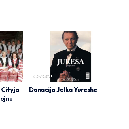
NOVOSTI
 Cityja
Donacija Jelka Yureshe
gojnu