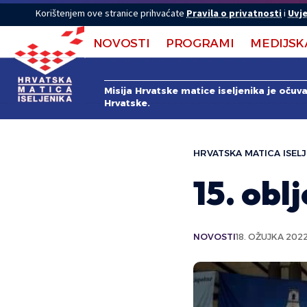
Korištenjem ove stranice prihvaćate
Pravila o privatnosti
i
Uvje
NOVOSTI
PROGRAMI
MEDIJSK
Misija Hrvatske matice iseljenika je očuv
Hrvatske.
HRVATSKA MATICA ISELJ
15. obl
NOVOSTI
18. OŽUJKA 2022