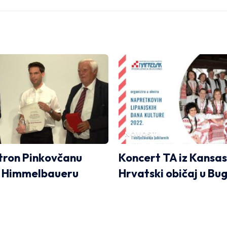
NOVOSTI
tron Pinkovčanu
Koncert TA iz Kansas
u Himmelbaueru
Hrvatski običaj u Bu