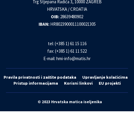
Trg Stjepana Radića 3, 10000 ZAGREB
HRVATSKA / CROATIA
OIB:
28639480902
IBAN:
HR8023900011100021305
tel: (+385 1) 61 15 116
fax: (+385 1) 61 11 522
E-mail:
hmi-info@matis.hr
Pravila privatnosti i zaštite podataka
Upravljanje kolačićima
Pristup informacijama
Korisni linkovi
EU projekti
© 2023 Hrvatska matica iseljenika