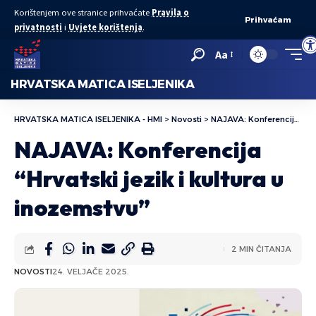
Korištenjem ove stranice prihvaćate
Pravila o
Prihvaćam
privatnosti
i
Uvjete korištenja
.
Ope
Aa
HRVATSKA MATICA ISELJENIKA
HRVATSKA MATICA ISELJENIKA - HMI
>
Novosti
>
NAJAVA: Konferencija “Hrvatski jezik i kultura u inozemstvu”
NAJAVA: Konferencija
“Hrvatski jezik i kultura u
inozemstvu”
2 MIN ČITANJA
NOVOSTI
24. VELJAČE 2025.