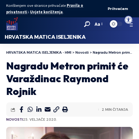
Korištenjem ove stranice prihvaćate
Pravila o
Prihvaćam
privatnosti
i
Uvjete korištenja
.
Open to
Aa
HRVATSKA MATICA ISELJENIKA
HRVATSKA MATICA ISELJENIKA - HMI
>
Novosti
>
Nagradu Metron primit će Varaždinac Raymond Rojnik
Nagradu Metron primit će
Varaždinac Raymond
Rojnik
2 MIN ČITANJA
NOVOSTI
25. VELJAČE 2020.