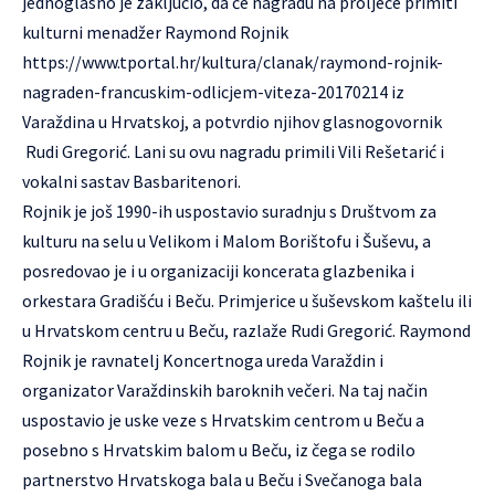
jednoglasno je zaključio, da će nagradu na proljeće primiti
kulturni menadžer Raymond Rojnik
https://www.tportal.hr/kultura/clanak/raymond-rojnik-
nagraden-francuskim-odlicjem-viteza-20170214
iz
Varaždina u Hrvatskoj, a potvrdio njihov glasnogovornik
Rudi Gregorić. Lani su ovu nagradu primili Vili Rešetarić i
vokalni sastav Basbaritenori.
Rojnik je još 1990-ih uspostavio suradnju s Društvom za
kulturu na selu u Velikom i Malom Borištofu i Šuševu, a
posredovao je i u organizaciji koncerata glazbenika i
orkestara Gradišću i Beču. Primjerice u šuševskom kaštelu ili
u Hrvatskom centru u Beču, razlaže Rudi Gregorić. Raymond
Rojnik je ravnatelj Koncertnoga ureda Varaždin i
organizator Varaždinskih baroknih večeri. Na taj način
uspostavio je uske veze s Hrvatskim centrom u Beču a
posebno s Hrvatskim balom u Beču, iz čega se rodilo
partnerstvo Hrvatskoga bala u Beču i Svečanoga bala