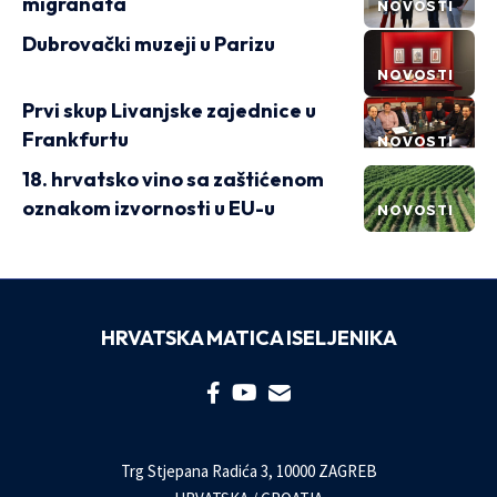
migranata
NOVOSTI
Dubrovački muzeji u Parizu
NOVOSTI
Prvi skup Livanjske zajednice u
Frankfurtu
NOVOSTI
18. hrvatsko vino sa zaštićenom
oznakom izvornosti u EU-u
NOVOSTI
HRVATSKA MATICA ISELJENIKA
Trg Stjepana Radića 3, 10000 ZAGREB